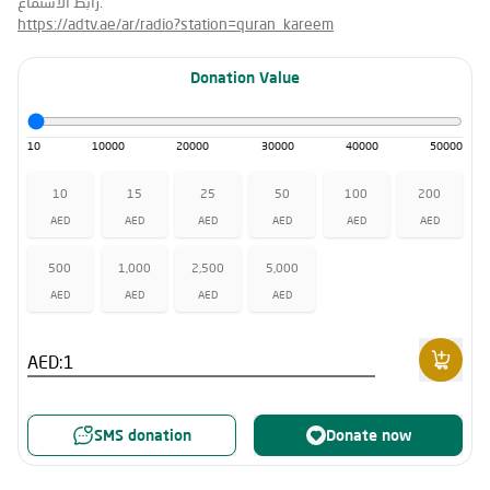
رابط الاستماع:
https://adtv.ae/ar/radio?station=quran_kareem
Donation Value
10
10000
20000
30000
40000
50000
10
15
25
50
100
200
AED
AED
AED
AED
AED
AED
500
1,000
2,500
5,000
AED
AED
AED
AED
AED:
SMS donation
Donate now