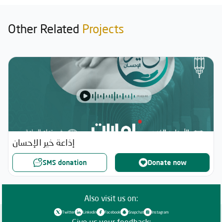
Other Related
Projects
إذاعة خير الإحسان
SMS donation
Donate now
Also visit us on:
Twitter
Linkedin
Facebook
Snapchat
Instagram
Give us your feedback: