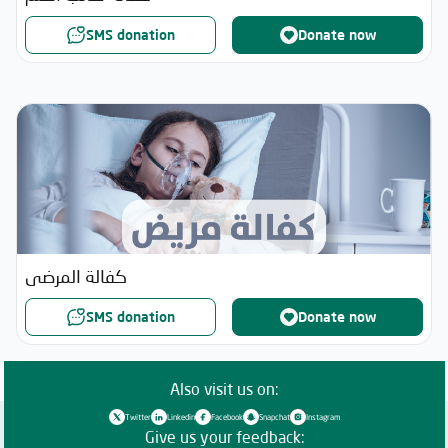
SMS donation
Donate now
كفالة المرضى
SMS donation
Donate now
Also visit us on:
Twitter
Linkedin
Facebook
Snapchat
Instagram
Give us your feedback: