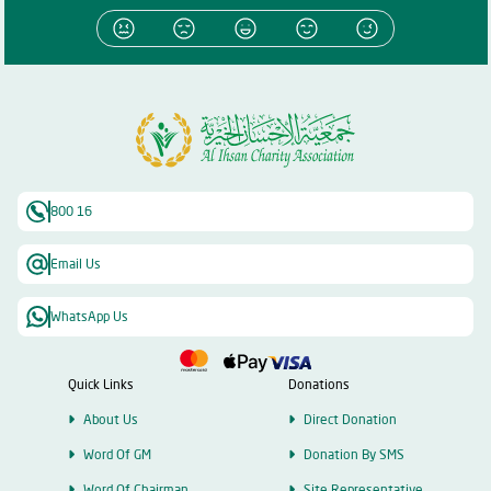
800 16
Email Us
WhatsApp Us
Quick Links
Donations
About Us
Direct Donation
Word Of GM
Donation By SMS
Word Of Chairman
Site Representative