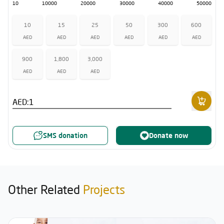
10
10000
20000
30000
40000
50000
10
15
25
50
300
600
AED
AED
AED
AED
AED
AED
900
1,800
3,000
AED
AED
AED
AED:
SMS donation
Donate now
Other Related
Projects