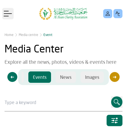
Open main menu
Home
Media centre
Event
Media Center
Explore all the news, photos, videos & events here
Videos
Events
News
Images
Videos