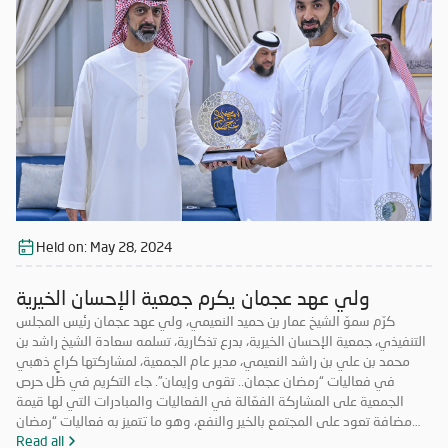
Held on:
May 28, 2024
ولي عهد عجمان يكرم جمعية الإحسان الخيرية
كرّم سموّ الشيخ عمار بن حميد النعيمي، ولي عهد عجمان رئيس المجلس
التنفيذي، جمعية الإحسان الخيرية، بدرع تذكارية، تسلمه سعادة الشيخ راشد بن
محمد بن علي بن راشد النعيمي، مدير عام الجمعية، لمشاركتها كراعٍ ذهبي
في فعاليات “رمضان عجمان.. تقوى وإيمان”. جاء التكريم في ظل حرص
الجمعية على المشاركة الفعّالة في الفعاليات والمبادرات التي لها قيمة
مضافة تعود على المجتمع بالخير والنفع، وهو ما تتميز به فعاليات “رمضان
عجمان.. تقوى وإيمان” في نسخه السابقة. وتأتي مشاركة “الإحسان الخيرية”
Read all