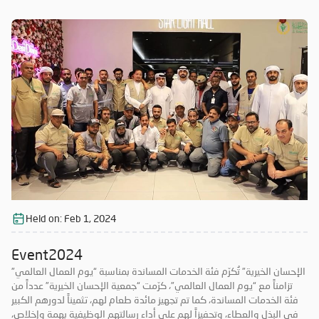
في الدورة ال18 من “رمضان عجمان” من منطلق مسؤوليتها المجتمعية
وواجبها تجاه الإمارة؛ إذ قامت برعاية ذهبية للفعاليات والنشاطات
والمبادرات الدينية والاجتماعية المتنوعة التي تحاكي روحانيات شهر رمضان
المبارك، انسجاماً مع نهج الخير والعطاء الذي تتبناه الجمعية منذ تأسيسها،
وتعزيزاً لمكانة الإمارة وإبراز دورها في نشر قيم الخير والمحبة في الشهر
الفضيل.
Held on:
Feb 1, 2024
Event2024
الإحسان الخيرية” تُكرّم فئة الخدمات المساندة بمناسبة “يوم العمال العالمي”
تزامناً مع “يوم العمال العالمي”، كرّمت “جمعية الإحسان الخيرية” عدداً من
فئة الخدمات المساندة، كما تم تجهيز مائدة طعام لهم، تثميناً لدورهم الكبير
في البذل والعطاء، وتحفيزاً لهم على أداء رسالتهم الوظيفية بهمة وإخلاص،