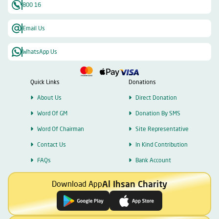
800 16
Email Us
WhatsApp Us
Quick Links
Donations
About Us
Direct Donation
Word Of GM
Donation By SMS
Word Of Chairman
Site Representative
Contact Us
In Kind Contribution
FAQs
Bank Account
Al Ihsan Charity
Download App