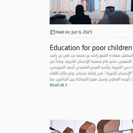
Held on:
Jun 9, 2023
Education for poor children
ستقبل سعادة الشيخ راشد بن محمد بن علي بن راشد
النعيمي، مدير عام جمعية الإحسان الخيرية، وفداً من
دبي الخيرية، ترأسه المدير التنفيذي أحمد السويدي،
"الإحسان الخيرية"، في إمارة عجمان. وتم خلال اللقاء
أوجه التعاون وسبل تعزيز الشراكة بين الجانبين، بما
دم العمل الخيري والإنساني داخل الدولة، كما تناول
Read all
الارتقاء بالعمل الخدمي المقدم للحالات المستفيدة،