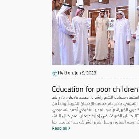
Held on:
Jun 9, 2023
Education for poor children
ستقبل سعادة الشيخ راشد بن محمد بن علي بن راشد
النعيمي، مدير عام جمعية الإحسان الخيرية، وفداً من
دبي الخيرية، ترأسه المدير التنفيذي أحمد السويدي،
"الإحسان الخيرية"، في إمارة عجمان. وتم خلال اللقاء
أوجه التعاون وسبل تعزيز الشراكة بين الجانبين، بما
دم العمل الخيري والإنساني داخل الدولة، كما تناول
Read all
الارتقاء بالعمل الخدمي المقدم للحالات المستفيدة،