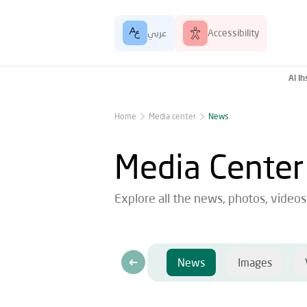
Accessibility
عربي
Al I
Home
Media center
News
Media Center
Explore all the news, photos, video
News
Images