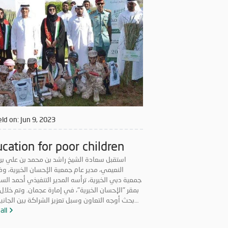
ld on:
Jun 9, 2023
cation for poor children
استقبل سعادة الشيخ راشد بن محمد بن علي بن
النعيمي، مدير عام جمعية الإحسان الخيرية، وف
جمعية دبي الخيرية، ترأسه المدير التنفيذي أحمد الس
بمقر "الإحسان الخيرية"، في إمارة عجمان. وتم خلال 
بحث أوجه التعاون وسبل تعزيز الشراكة بين الجانبي
يخدم العمل الخيري والإنساني داخل الدولة، كما 
all
سبل الارتقاء بالعمل الخدمي المقدم للحالات المست