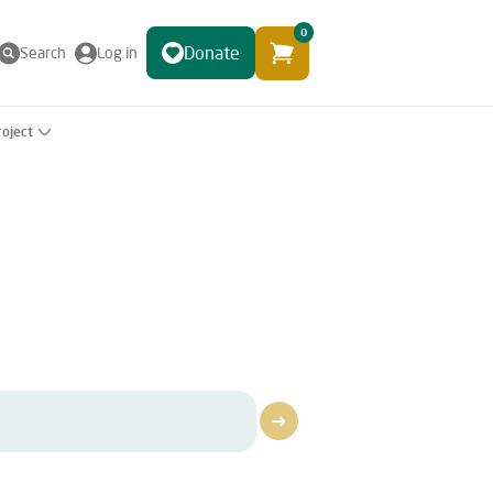
0
Donate
Search
Log in
roject