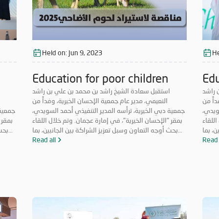
Held on:
Jun 9, 2023
He
Education for poor children
Edu
 راشد
استقبل سعادة الشيخ راشد بن محمد بن علي بن راشد
ا
داً من
النعيمي، مدير عام جمعية الإحسان الخيرية، وفداً من
ويدي،
جمعية دبي الخيرية، ترأسه المدير التنفيذي أحمد السويدي،
جمعية 
اللقاء
بمقر "الإحسان الخيرية"، في إمارة عجمان. وتم خلال اللقاء
بمقر 
ن، بما
بحث أوجه التعاون وسبل تعزيز الشراكة بين الجانبين، بما
بحث 
تناول
Read 
يخدم العمل الخيري والإنساني داخل الدولة، كما تناول
Read all
يخ
فيدة،
سبل الارتقاء بالعمل الخدمي المقدم للحالات المستفيدة،
سبل 
والحفاظ على استدامة المشروعات الخيرية وتطويرها.
والحفاظ على استدامة المشروعات الخيرية وتطويرها.