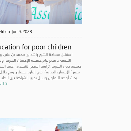
ld on:
Jun 9, 2023
cation for poor children
استقبل سعادة الشيخ راشد بن محمد بن علي بن
النعيمي، مدير عام جمعية الإحسان الخيرية، وف
جمعية دبي الخيرية، ترأسه المدير التنفيذي أحمد الس
بمقر "الإحسان الخيرية"، في إمارة عجمان. وتم خلال 
بحث أوجه التعاون وسبل تعزيز الشراكة بين الجانبي
يخدم العمل الخيري والإنساني داخل الدولة، كما 
all
سبل الارتقاء بالعمل الخدمي المقدم للحالات المست
والحفاظ على استدامة المشروعات الخيرية وتطويرها.