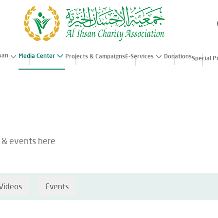
hsan
Media Center
Projects & Campaigns
E-Services
Donations
Special P
s & events here
Videos
Events