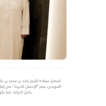
استقبل سعادة الشيخ راشد بن محمد بن علي 
السويدي، بمقر "الإحسان الخيرية"، في إمار
داخل الدولة، كما تناول سبل الارتقاء بالعمل الخدمي المقدم للحالات المستفيدة، والحفاظ على استدامة المشروعات الخيرية وتطويرها.