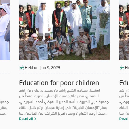
Held on:
Jun 9, 2023
He
Education for poor children
Edu
 راشد
استقبل سعادة الشيخ راشد بن محمد بن علي بن راشد
ا
داً من
النعيمي، مدير عام جمعية الإحسان الخيرية، وفداً من
ويدي،
جمعية دبي الخيرية، ترأسه المدير التنفيذي أحمد السويدي،
جمعية 
اللقاء
بمقر "الإحسان الخيرية"، في إمارة عجمان. وتم خلال اللقاء
بمقر 
ن، بما
بحث أوجه التعاون وسبل تعزيز الشراكة بين الجانبين، بما
بحث 
تناول
Read 
يخدم العمل الخيري والإنساني داخل الدولة، كما تناول
Read all
يخ
فيدة،
سبل الارتقاء بالعمل الخدمي المقدم للحالات المستفيدة،
سبل 