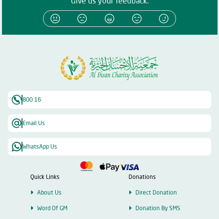
Give us your feedback:
800 16
Email Us
WhatsApp Us
Quick Links
Donations
About Us
Direct Donation
Word Of GM
Donation By SMS