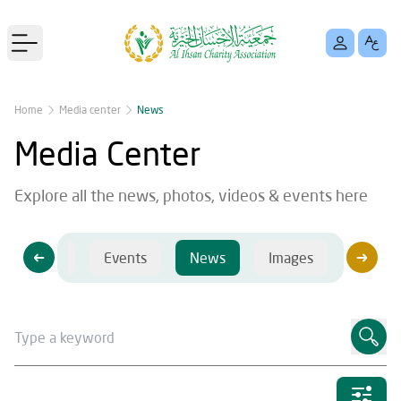
Open main menu
Home
Media center
News
Media Center
Explore all the news, photos, videos & events here
Videos
Events
News
Images
Videos