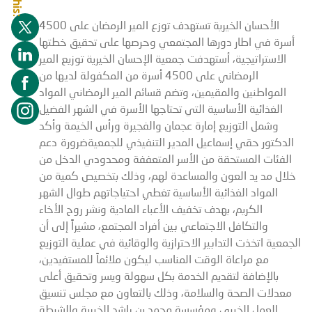
الأحسان الخيرية تستهدف توزع المير الرمضان على 4500
أسرة في اطار دورها المجتمعي وحرصها على تحقيق خطتها
الاستراتيجية، أستهدفت جمعية الإحسان الخيرية توزيع المير
الرمضاني على 4500 أسرة من المكفولة لديها من
المواطنين والمقيمين، وتضم قسائم المير الرمضاني المواد
الغذائية الأساسية التي تحتاجها الأسرة في الشهر الفضيل
وشمل التوزيع إمارة عجمان والفجيرة ورأس الخيمة وأكد
الدكتور حقي إسماعيل المدير التنفيذي للجمعيةضرورة دعم
الفئات المستحقة من الأسر المتعففة ومحدودي الدخل من
خلال مد يد العون والمساعدة لهم، وذلك بتخصيص كمية من
المواد الغذائية الأساسية تغطي احتياجاتهم طوال الشهر
الكريم، بهدف تخفيف الأعباء المادية ونشر روح الأخاء
والتكافل الاجتماعي بين أفراد المجتمع، مشيراً إلى أن
الجمعية اتخذت التدابير الاحترازية والوقائية في عملية التوزيع
مع مراعاة الوقت المناسب ليكون ملائماً للمستفيدين،
بالإضافة لتقديم الخدمة بكل سهولة ويسر وتحقيق أعلى
معدلات الصحة والسلامة، وذلك بالتعاون مع مجلس تنسيق
العمل الخيري ومؤسسة محمد بن راشد الخيرية والشرطة