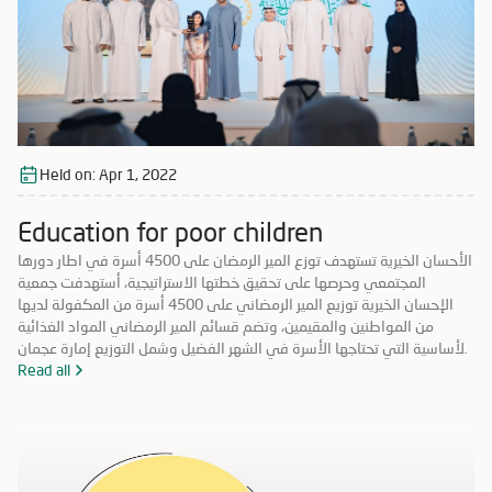
Held on:
Apr 1, 2022
Education for poor children
الأحسان الخيرية تستهدف توزع المير الرمضان على 4500 أسرة في اطار دورها
المجتمعي وحرصها على تحقيق خطتها الاستراتيجية، أستهدفت جمعية
الإحسان الخيرية توزيع المير الرمضاني على 4500 أسرة من المكفولة لديها
من المواطنين والمقيمين، وتضم قسائم المير الرمضاني المواد الغذائية
الأساسية التي تحتاجها الأسرة في الشهر الفضيل وشمل التوزيع إمارة عجمان
والفجيرة ورأس الخيمة وأكد الدكتور حقي إسماعيل المدير التنفيذي
Read all
للجمعيةضرورة دعم الفئات المستحقة من الأسر المتعففة ومحدودي الدخل
من خلال مد يد العون والمساعدة لهم، وذلك بتخصيص كمية من المواد
الغذائية الأساسية تغطي احتياجاتهم طوال الشهر الكريم، بهدف تخفيف
الأعباء المادية ونشر روح الأخاء والتكافل الاجتماعي بين أفراد المجتمع، مشيراً
إلى أن الجمعية اتخذت التدابير الاحترازية والوقائية في عملية التوزيع مع