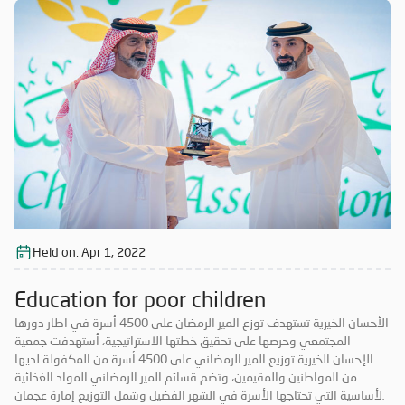
الغذائية الأساسية تغطي احتياجاتهم طوال الشهر الكريم، بهدف تخفيف
الأعباء المادية ونشر روح الأخاء والتكافل الاجتماعي بين أفراد المجتمع، مشيراً
إلى أن الجمعية اتخذت التدابير الاحترازية والوقائية في عملية التوزيع مع
مراعاة الوقت المناسب ليكون ملائماً للمستفيدين، بالإضافة لتقديم الخدمة
بكل سهولة ويسر وتحقيق أعلى معدلات الصحة والسلامة، وذلك بالتعاون مع
مجلس تنسيق العمل الخيري ومؤسسة محمد بن راشد الخيرية والشرطة
المجتمعية بعجمان.، وثمنت جمعية الإحسان الخيرية دور المحسنين وأصحاب
الأيادي البيضاء الكبير في دعم هذا المشروع والذي تنفذه الجمعية ضمن
حملتها الرمضانية ما يساهم في تلبية احتياجات الأسر المتعففة ومحدودي
الدخل من المواطنين والمقيمين، وما يحقق المشاركة المجتمعية وتأدية
الواجب الخيري والإنساني تجاه هذه الفئات ، وخاصة في هذه الأيام المباركة
التى يزيد فيها الأجر.
Held on:
Apr 1, 2022
Education for poor children
الأحسان الخيرية تستهدف توزع المير الرمضان على 4500 أسرة في اطار دورها
المجتمعي وحرصها على تحقيق خطتها الاستراتيجية، أستهدفت جمعية
الإحسان الخيرية توزيع المير الرمضاني على 4500 أسرة من المكفولة لديها
من المواطنين والمقيمين، وتضم قسائم المير الرمضاني المواد الغذائية
الأساسية التي تحتاجها الأسرة في الشهر الفضيل وشمل التوزيع إمارة عجمان