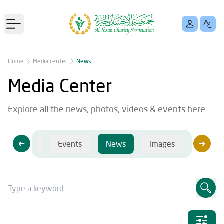
Open main menu
Home
Media center
News
Media Center
Explore all the news, photos, videos & events here
Videos
Events
News
Images
Videos