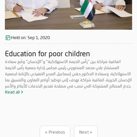
Held on:
Sep 1, 2020
Education for poor children
اتفاقية شراكة بين "رأس الخيمة الاستهلاكية" و"الإحسان" وقّع سعادة
المستشار علي محمد المنصوري رئيس مجلس إدارة جمعية رأس الخيمة
الاستهلاكية، وسعادة الدكتور حقي إسماعيل المدير التنفيذي بالإنابة لجمعية
الإحسان الخيرية، اتفاقية شراكة تهدف إلى توطيد أواصر التعاون والتنسيق بما
يخدم المصالح المشتركة التي تصب في مصلحة تقديم الخدمات للأيتام والأسر
المحتاجة والمتعففة ودعم الحالات الإنسانية، إضافة إلى أهمية ترسيخ علاقة
Read all
الشراكة فيما بينهما والاستفادة من خبرات الطرفين في جميع المجالات مما
يحقق الأهداف الاستراتيجية، ويشكّل قيمة مضافة لهما.
« Previous
Next »