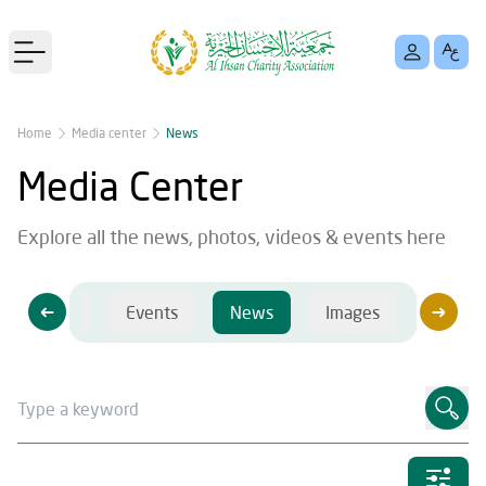
Open main menu
Home
Media center
News
Media Center
Explore all the news, photos, videos & events here
Videos
Events
News
Images
Videos