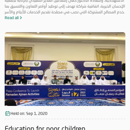
الاستهلاكية، وسعادة الدكتور حقي إسماعيل المدير التنفيذي بالإنابة لجمعية
الإحسان الخيرية، اتفاقية شراكة تهدف إلى توطيد أواصر التعاون والتنسيق بما
يخدم المصالح المشتركة التي تصب في مصلحة تقديم الخدمات للأيتام والأسر
المحتاجة والمتعففة ودعم الحالات الإنسانية، إضافة إلى أهمية ترسيخ علاقة
Read all
الشراكة فيما بينهما والاستفادة من خبرات الطرفين في جميع المجالات مما
يحقق الأهداف الاستراتيجية، ويشكّل قيمة مضافة لهما.
Held on:
Sep 1, 2020
Education for poor children