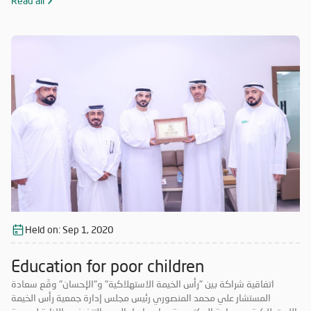
المحتاجة والمتعففة ودعم الحالات الإنسانية، إضافة إلى أهمية ترسيخ علاقة
Read all
الشراكة فيما بينهما والاستفادة من خبرات الطرفين في جميع المجالات مما
يحقق الأهداف الاستراتيجية، ويشكّل قيمة مضافة لهما.
Held on:
Sep 1, 2020
Education for poor children
اتفاقية شراكة بين "رأس الخيمة الاستهلاكية" و"الإحسان" وقّع سعادة
المستشار علي محمد المنصوري رئيس مجلس إدارة جمعية رأس الخيمة