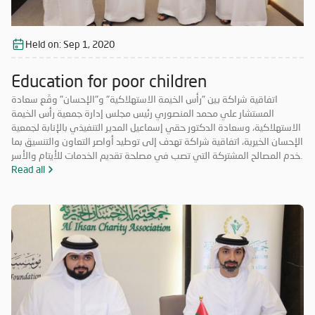
Held on:
Sep 1, 2020
Education for poor children
اتفاقية شراكة بين "رأس الخيمة الاستهلاكية" و"الإحسان" وقّع سعادة
المستشار علي محمد المنصوري رئيس مجلس إدارة جمعية رأس الخيمة
الاستهلاكية، وسعادة الدكتور حقي إسماعيل المدير التنفيذي بالإنابة لجمعية
الإحسان الخيرية، اتفاقية شراكة تهدف إلى توطيد أواصر التعاون والتنسيق بما
يخدم المصالح المشتركة التي تصب في مصلحة تقديم الخدمات للأيتام والأسر
المحتاجة والمتعففة ودعم الحالات الإنسانية، إضافة إلى أهمية ترسيخ علاقة
Read all
الشراكة فيما بينهما والاستفادة من خبرات الطرفين في جميع المجالات مما
يحقق الأهداف الاستراتيجية، ويشكّل قيمة مضافة لهما.