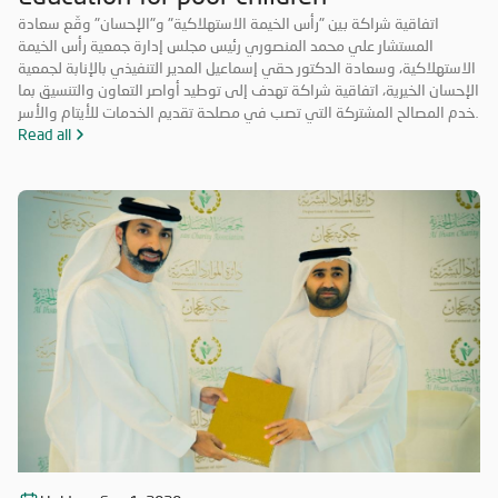
اتفاقية شراكة بين "رأس الخيمة الاستهلاكية" و"الإحسان" وقّع سعادة
المستشار علي محمد المنصوري رئيس مجلس إدارة جمعية رأس الخيمة
الاستهلاكية، وسعادة الدكتور حقي إسماعيل المدير التنفيذي بالإنابة لجمعية
الإحسان الخيرية، اتفاقية شراكة تهدف إلى توطيد أواصر التعاون والتنسيق بما
يخدم المصالح المشتركة التي تصب في مصلحة تقديم الخدمات للأيتام والأسر
المحتاجة والمتعففة ودعم الحالات الإنسانية، إضافة إلى أهمية ترسيخ علاقة
Read all
الشراكة فيما بينهما والاستفادة من خبرات الطرفين في جميع المجالات مما
يحقق الأهداف الاستراتيجية، ويشكّل قيمة مضافة لهما.