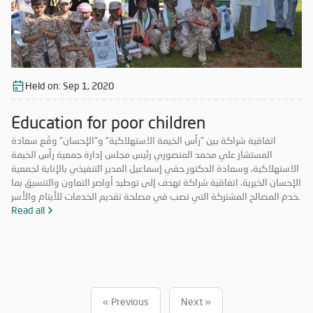
Held on:
Sep 1, 2020
Education for poor children
اتفاقية شراكة بين "رأس الخيمة الاستهلاكية" و"الإحسان" وقّع سعادة
المستشار علي محمد المنصوري رئيس مجلس إدارة جمعية رأس الخيمة
الاستهلاكية، وسعادة الدكتور حقي إسماعيل المدير التنفيذي بالإنابة لجمعية
الإحسان الخيرية، اتفاقية شراكة تهدف إلى توطيد أواصر التعاون والتنسيق بما
يخدم المصالح المشتركة التي تصب في مصلحة تقديم الخدمات للأيتام والأسر
المحتاجة والمتعففة ودعم الحالات الإنسانية، إضافة إلى أهمية ترسيخ علاقة
Read all
الشراكة فيما بينهما والاستفادة من خبرات الطرفين في جميع المجالات مما
يحقق الأهداف الاستراتيجية، ويشكّل قيمة مضافة لهما.
« Previous
Next »