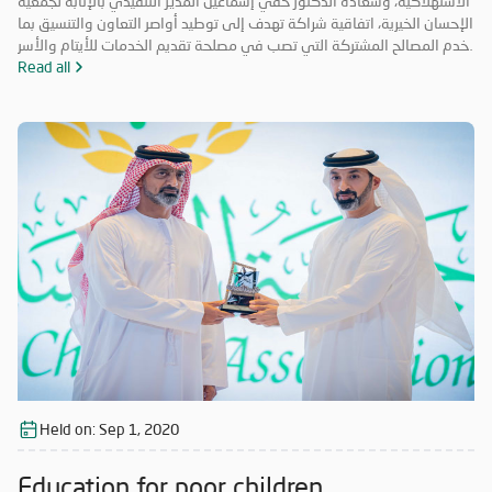
الاستهلاكية، وسعادة الدكتور حقي إسماعيل المدير التنفيذي بالإنابة لجمعية
الإحسان الخيرية، اتفاقية شراكة تهدف إلى توطيد أواصر التعاون والتنسيق بما
يخدم المصالح المشتركة التي تصب في مصلحة تقديم الخدمات للأيتام والأسر
المحتاجة والمتعففة ودعم الحالات الإنسانية، إضافة إلى أهمية ترسيخ علاقة
Read all
الشراكة فيما بينهما والاستفادة من خبرات الطرفين في جميع المجالات مما
يحقق الأهداف الاستراتيجية، ويشكّل قيمة مضافة لهما.
Held on:
Sep 1, 2020
Education for poor children