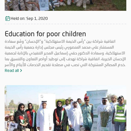
Held on:
Sep 1, 2020
Education for poor children
اتفاقية شراكة بين "رأس الخيمة الاستهلاكية" و"الإحسان" وقّع سعادة
المستشار علي محمد المنصوري رئيس مجلس إدارة جمعية رأس الخيمة
الاستهلاكية، وسعادة الدكتور حقي إسماعيل المدير التنفيذي بالإنابة لجمعية
الإحسان الخيرية، اتفاقية شراكة تهدف إلى توطيد أواصر التعاون والتنسيق بما
يخدم المصالح المشتركة التي تصب في مصلحة تقديم الخدمات للأيتام والأسر
المحتاجة والمتعففة ودعم الحالات الإنسانية، إضافة إلى أهمية ترسيخ علاقة
Read all
الشراكة فيما بينهما والاستفادة من خبرات الطرفين في جميع المجالات مما
يحقق الأهداف الاستراتيجية، ويشكّل قيمة مضافة لهما.