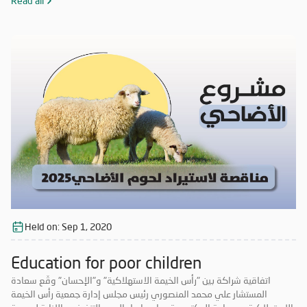
المحتاجة والمتعففة ودعم الحالات الإنسانية، إضافة إلى أهمية ترسيخ علاقة
Read all
الشراكة فيما بينهما والاستفادة من خبرات الطرفين في جميع المجالات مما
يحقق الأهداف الاستراتيجية، ويشكّل قيمة مضافة لهما.
Held on:
Sep 1, 2020
Education for poor children
اتفاقية شراكة بين "رأس الخيمة الاستهلاكية" و"الإحسان" وقّع سعادة
المستشار علي محمد المنصوري رئيس مجلس إدارة جمعية رأس الخيمة