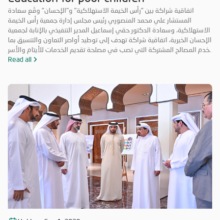
اتفاقية شراكة بين "رأس الخيمة الاستهلاكية" و"الإحسان" وقّع سعادة
المستشار علي محمد المنصوري رئيس مجلس إدارة جمعية رأس الخيمة
الاستهلاكية، وسعادة الدكتور حقي إسماعيل المدير التنفيذي بالإنابة لجمعية
الإحسان الخيرية، اتفاقية شراكة تهدف إلى توطيد أواصر التعاون والتنسيق بما
يخدم المصالح المشتركة التي تصب في مصلحة تقديم الخدمات للأيتام والأسر
المحتاجة والمتعففة ودعم الحالات الإنسانية، إضافة إلى أهمية ترسيخ علاقة
Read all
الشراكة فيما بينهما والاستفادة من خبرات الطرفين في جميع المجالات مما
يحقق الأهداف الاستراتيجية، ويشكّل قيمة مضافة لهما.