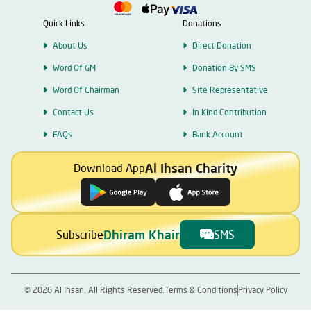
Quick Links
Donations
About Us
Direct Donation
Word Of GM
Donation By SMS
Word Of Chairman
Site Representative
Contact Us
In Kind Contribution
FAQs
Bank Account
Al Ihsan Charity
Download App
Dhiram Khair
Subscribe
SMS
©
2026
Al Ihsan. All Rights Reserved.
Terms & Conditions
Privacy Policy