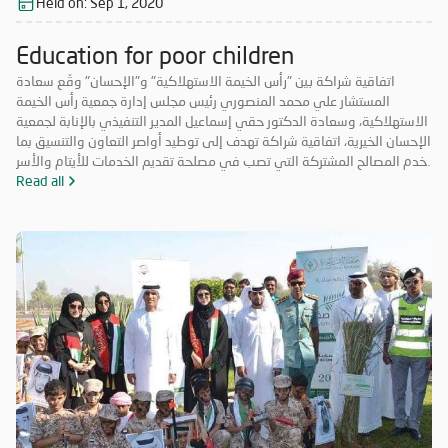
Held on:
Sep 1, 2020
Education for poor children
اتفاقية شراكة بين "رأس الخيمة الاستهلاكية" و"الإحسان" وقّع سعادة
المستشار علي محمد المنصوري رئيس مجلس إدارة جمعية رأس الخيمة
الاستهلاكية، وسعادة الدكتور حقي إسماعيل المدير التنفيذي بالإنابة لجمعية
الإحسان الخيرية، اتفاقية شراكة تهدف إلى توطيد أواصر التعاون والتنسيق بما
يخدم المصالح المشتركة التي تصب في مصلحة تقديم الخدمات للأيتام والأسر
المحتاجة والمتعففة ودعم الحالات الإنسانية، إضافة إلى أهمية ترسيخ علاقة
Read all
الشراكة فيما بينهما والاستفادة من خبرات الطرفين في جميع المجالات مما
يحقق الأهداف الاستراتيجية، ويشكّل قيمة مضافة لهما.