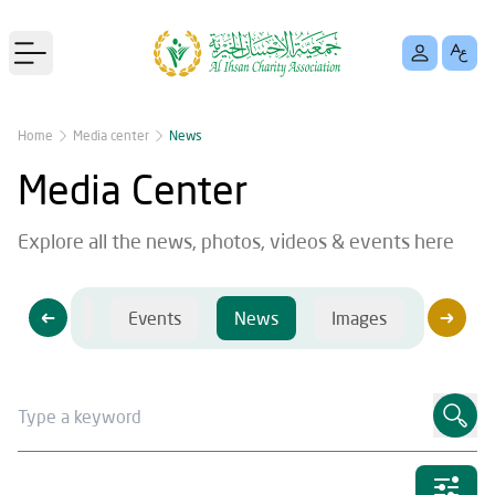
Open main menu
Home
Media center
News
Media Center
Explore all the news, photos, videos & events here
Videos
Events
News
Images
Videos