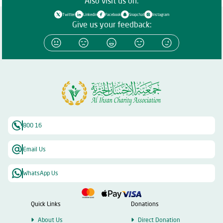
Also visit us on:
Twitter
Linkedin
Facebook
Snapchat
Instagram
Give us your feedback:
800 16
Email Us
WhatsApp Us
Quick Links
Donations
About Us
Direct Donation