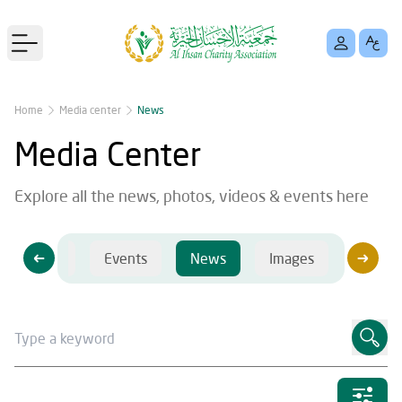
Open main menu
Home
Media center
News
Media Center
Explore all the news, photos, videos & events here
Videos
Events
News
Images
Videos