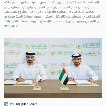
اطلع صاحب السمو الشيخ حميد بن راشد النعيمي، عضو المجلس الأعلى حاكم
عجمان، بحضور سمو الشيخ عمار بن حميد النعيمي، ولي عهد عجمان، رئيس
المجلس التنفيذي، في مجلسه بالديوان الأميري، على مشروع مستشفى
الصفيا الخيري بعجمان. جاء ذلك خلال استقبال سموه سعادة الشيخ محمد بن
علي النعيمي، رئيس مجلس إدارة جمعية الإحسان الخيرية، وسعادة الشيخ راشد
بن محمد النعيمي، مدير عام جمعية الإحسان الخيرية، والسيد ماجد عمير نائب
Read all
مدير عام الجمعية. وأكد صاحب السمو حاكم عجمان أهمية هذا المستشفى
الذي سيكون أحد المرافق الطبية التي تخدم المرضى على نطاق واسع وتلبي
احتياجاتهم الصحية بمستوى متميز، يتوافق مع أعلى معايير الرعاية الصحية
في الدولة وتوجهاتها الاستراتيجية.
Held on:
Jun 4, 2024