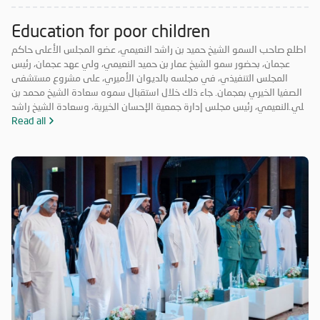
Education for poor children
اطلع صاحب السمو الشيخ حميد بن راشد النعيمي، عضو المجلس الأعلى حاكم
عجمان، بحضور سمو الشيخ عمار بن حميد النعيمي، ولي عهد عجمان، رئيس
المجلس التنفيذي، في مجلسه بالديوان الأميري، على مشروع مستشفى
الصفيا الخيري بعجمان. جاء ذلك خلال استقبال سموه سعادة الشيخ محمد بن
علي النعيمي، رئيس مجلس إدارة جمعية الإحسان الخيرية، وسعادة الشيخ راشد
بن محمد النعيمي، مدير عام جمعية الإحسان الخيرية، والسيد ماجد عمير نائب
Read all
مدير عام الجمعية. وأكد صاحب السمو حاكم عجمان أهمية هذا المستشفى
الذي سيكون أحد المرافق الطبية التي تخدم المرضى على نطاق واسع وتلبي
احتياجاتهم الصحية بمستوى متميز، يتوافق مع أعلى معايير الرعاية الصحية
في الدولة وتوجهاتها الاستراتيجية.