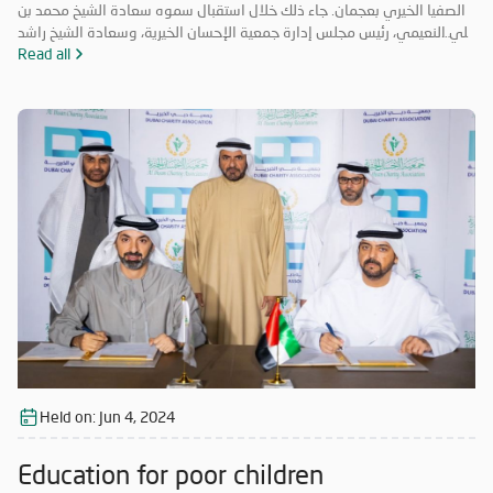
الصفيا الخيري بعجمان. جاء ذلك خلال استقبال سموه سعادة الشيخ محمد بن
علي النعيمي، رئيس مجلس إدارة جمعية الإحسان الخيرية، وسعادة الشيخ راشد
بن محمد النعيمي، مدير عام جمعية الإحسان الخيرية، والسيد ماجد عمير نائب
Read all
مدير عام الجمعية. وأكد صاحب السمو حاكم عجمان أهمية هذا المستشفى
الذي سيكون أحد المرافق الطبية التي تخدم المرضى على نطاق واسع وتلبي
احتياجاتهم الصحية بمستوى متميز، يتوافق مع أعلى معايير الرعاية الصحية
في الدولة وتوجهاتها الاستراتيجية.
Held on:
Jun 4, 2024
Education for poor children