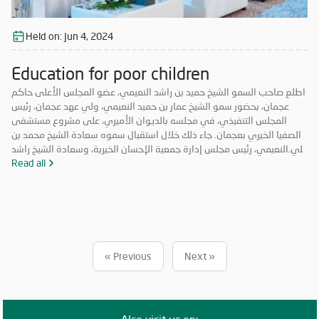
Held on:
Jun 4, 2024
Education for poor children
اطلع صاحب السمو الشيخ حميد بن راشد النعيمي، عضو المجلس الأعلى حاكم
عجمان، بحضور سمو الشيخ عمار بن حميد النعيمي، ولي عهد عجمان، رئيس
المجلس التنفيذي، في مجلسه بالديوان الأميري، على مشروع مستشفى
الصفيا الخيري بعجمان. جاء ذلك خلال استقبال سموه سعادة الشيخ محمد بن
علي النعيمي، رئيس مجلس إدارة جمعية الإحسان الخيرية، وسعادة الشيخ راشد
بن محمد النعيمي، مدير عام جمعية الإحسان الخيرية، والسيد ماجد عمير نائب
Read all
مدير عام الجمعية. وأكد صاحب السمو حاكم عجمان أهمية هذا المستشفى
الذي سيكون أحد المرافق الطبية التي تخدم المرضى على نطاق واسع وتلبي
احتياجاتهم الصحية بمستوى متميز، يتوافق مع أعلى معايير الرعاية الصحية
في الدولة وتوجهاتها الاستراتيجية.
« Previous
Next »