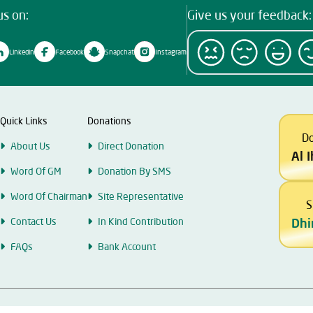
us on:
Give us your feedback:
Linkedin
Facebook
Snapchat
Instagram
Quick Links
Donations
D
About Us
Direct Donation
Al 
Word Of GM
Donation By SMS
Word Of Chairman
Site Representative
S
Contact Us
In Kind Contribution
Dhi
FAQs
Bank Account