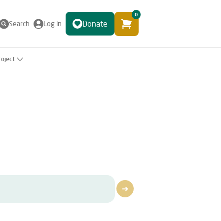
0
Donate
Search
Log in
roject