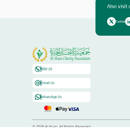
Also visit 
Twitter
800 16
Email Us
WhatsApp Us
©
2026
Al Ihsan. All Rights Reserved.