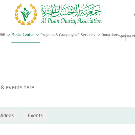
hsan
Media Center
Projects & Campaigns
E-Services
Donations
Special P
s & events here
Videos
Events