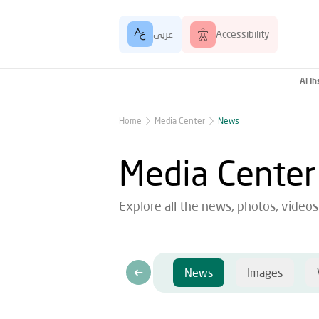
Accessibility
عربي
Al I
Home
Media Center
News
Media Center
Explore all the news, photos, video
News
Images