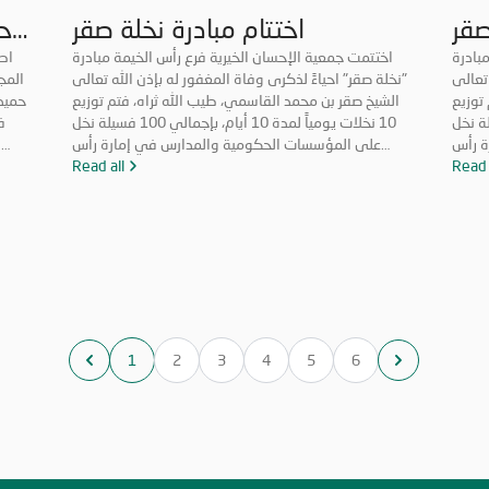
صقر
اختتام مبادرة نخلة صقر
ح
بادرة
اختتمت جمعية الإحسان الخيرية فرع رأس الخيمة مبادرة
اط
 تعالى
"نخلة صقر" احياءً لذكرى وفاة المغفور له بإذن الله تعالى
المج
توزيع
الشيخ صقر بن محمد القاسمي، طيب الله ثراه، فتم توزيع
حميد
 أيام، بإجمالي 100 فسيلة نخل
10 نخلات يومياً لمدة 10 أيام، بإجمالي 100 فسيلة نخل
ف
ة رأس
على المؤسسات الحكومية والمدارس في إمارة رأس
ا
لجمارك
Read 
الخيمة برعاية الدائرة الاقتصادية في دبي، ودائرة الجمارك
Read all
سعاد
تكاتف
في رأس الخيمة، وتهدف المبادرة إلى تعزيز روح التكاتف
جم
والمسؤولية المجتمعية وتعزيز الأعمال التطوعية. حضر
والمسؤولية المجتمعية وتعزيز الأعمال التطوعية. حضر
الن
سلطان
فعاليات اليوم الختامي الشيخ المهندس سالم بن سلطان
عم
خيمة،
القاسمي رئيس دائرة الطيران المدني برأس الخيمة،
عجما
موظفي
والأستاذة عائشة الخاطري مدير فرع الجمعية، وموظفي
لخران
الشرطة المجتمعية، ومشاركة طلاب من مدرسة الخران
احتياج
للتعليم الأساسي، وفريق الإحسان التطوعي.
1
2
3
4
5
6