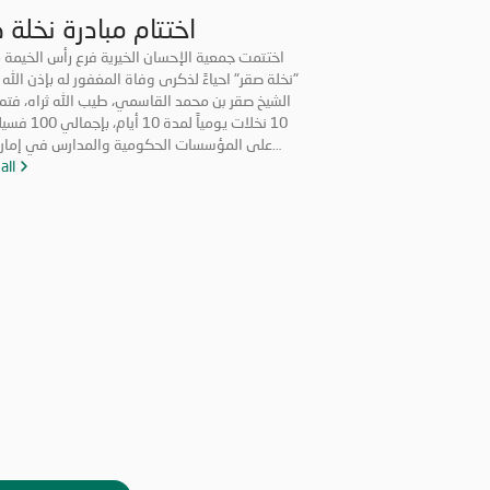
اختتام مبادرة نخلة 
اختتمت جمعية الإحسان الخيرية فرع رأس الخيمة م
"نخلة صقر" احياءً لذكرى وفاة المغفور له بإذن الله
الشيخ صقر بن محمد القاسمي، طيب الله ثراه، فتم 
10 نخلات يومياً لمدة 10
على المؤسسات الحكومية والمدارس في إمار
الخيمة برعاية الدائرة الاقتصادية في دبي، ودائرة ا
all
في رأس الخيمة، وتهدف المبادرة إلى تعزيز روح ال
فعاليات اليوم الختامي الشيخ المهندس سالم بن 
القاسمي رئيس دائرة الطيران المدني برأس ال
والأستاذة عائشة الخاطري مدير فرع الجمعية، و
الشرطة المجتمعية، ومشاركة طلاب من مدرسة ا
للتعليم الأساسي، وفريق الإحسان التطوعي.