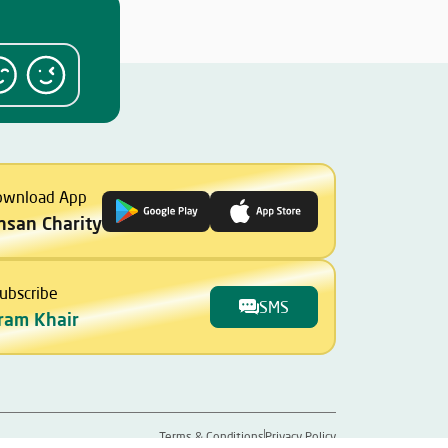
ownload App
Ihsan Charity
ubscribe
SMS
ram Khair
Terms & Conditions
Privacy Policy