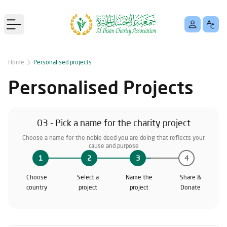
Open main menu
Home
Personalised projects
Personalised Projects
03 - Pick a name for the charity project
Choose a name for the noble deed you are doing that reflects your
cause and purpose
1
2
3
4
Choose
Select a
Name the
Share &
country
project
project
Donate