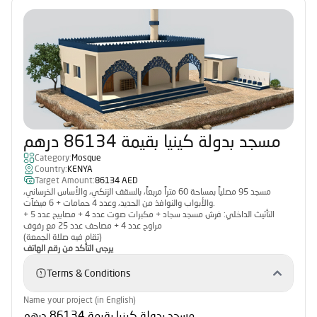
مسجد بدولة كينيا بقيمة 86134 درهم
Category:
Mosque
Country:
KENYA
Target Amount:
86134 AED
مسجد 95 مصلياً بمساحة 60 متراً مربعاً، بالسقف الزنكي، والأساس الخرساني،
والأبواب والنوافذ من الحديد، وعدد 4 حمامات + 6 ميضآت.
التأثيث الداخلي: فرش مسجد سجاد + مكبرات صوت عدد 4 + مصابيح عدد 5 +
مراوح عدد 4 + مصاحف عدد 25 مع رفوف
(تقام فيه صلاة الجمعة)
يرجى التأكد من رقم الهاتف
Terms & Conditions
Name your project (in English)