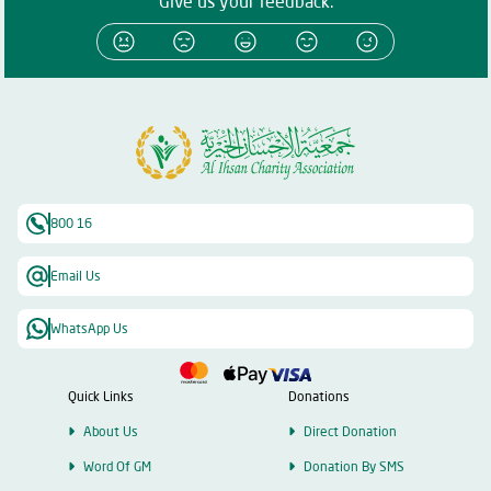
Give us your feedback:
800 16
Email Us
WhatsApp Us
Quick Links
Donations
About Us
Direct Donation
Word Of GM
Donation By SMS