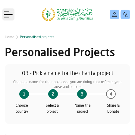
Open main menu
Home
Personalised projects
Personalised Projects
03 - Pick a name for the charity project
Choose a name for the noble deed you are doing that reflects your
cause and purpose
1
2
3
4
Choose
Select a
Name the
Share &
country
project
project
Donate