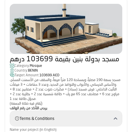
مسجد بدولة بنين بقيمة 103699 درهم
Category:
Mosque
Country:
BENIN
Target Amount:
103699 AED
مسجد بسعة 190 مصلياً، وبمساحة 120 متراً مربعاً، والسقف من الأسمنت المسلّح،
والأساس الخرساني، والأبواب والنوافذ من الحديد، وعدد 3 حمّامات + 3 ميضآت.
التأثيث الداخلي: فرش مسجد (سجاد) + مكبّرات صوت عدد 2 + مصابيح عدد 8 +
مراوح عدد 6 + مصاحف عدد 65 مع رفّ + طاقة شمسية عدد 2 + بطارية عدد 2 +
محوّل طاقة عدد 1.
(يُقام فيه صلاة الجمعة)
يرجى التأكد من رقم الهاتف
Terms & Conditions
Name your project (in English)