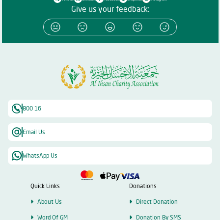
Give us your feedback:
800 16
Email Us
WhatsApp Us
Quick Links
Donations
About Us
Direct Donation
Word Of GM
Donation By SMS