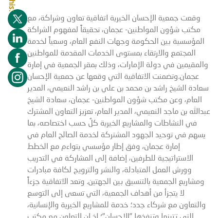
وقعت جمعية الإحسان الخيرية اتفاقية تعاون وشراكة، مع
مكتب شؤون المواطنين- عجمان، تحقيقاً لمفهوم الشراكة
المؤسسية بين الحكومة وجهات النفع العام، وسعياً لخدمة
المجتمع والارتقاء بمستوى الخدمات المقدمة للمواطنين
والمقيمين في دولة الإمارات، وذلك بمقر الجمعية في إمارة
عجمان.وتضمنت الاتفاقية التي وقعها عن جمعية الإحسان
سعادة الشيخ راشد بن محمد بن علي بن راشد النعيمي، المدير
العام، وعن مكتب شؤون المواطنين- عجمان، سعادة الشيخ
عبدالله بن ماجد النعيمي، المدير العام، تعزيز التعاون المشترك
في النشاطات والمشاريع الخيرية كلٌ حسب اختصاصه، بما
يسهم في توحيد الجهود المشتركة لخدمة الصالح العام في
إمارة عجمان، وفق إطار مؤسسي يتواءم مع الخطط
الاستراتيجية للطرفين، إضافة إلى المشاركة في التدريب
وورش العمل المتبادلة، والنشر والترويج لكافة مبادرات
ومشاريع الجمعية بالتنسيق بين الجهتين. وتعد الاتفاقية جزءاً
لا يتجزأ من أهداف الجمعية، التي تسعى إلى التوسع
والتعاون مع شركاء جدد؛ خدمة للمشاريع الخيرية والإنسانية،
التي تتبنها وتنفذها "الإحسان"؛ إذ إن التعاون مع مكتب