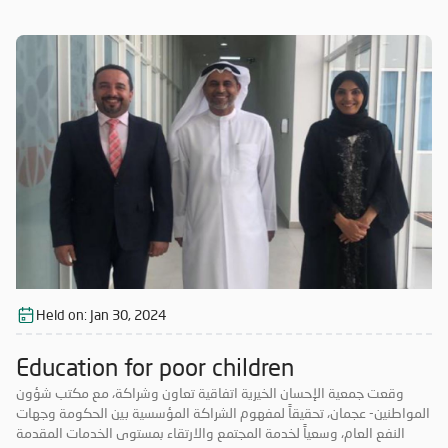
المواطنين- عجمان، سعادة الشيخ عبدالله بن ماجد النعيمي، المدير العام، تعزيز
التعاون المشترك في النشاطات والمشاريع الخيرية كلٌ حسب اختصاصه، بما
يسهم في توحيد الجهود المشتركة لخدمة الصالح العام في إمارة عجمان،
وفق إطار مؤسسي يتواءم مع الخطط الاستراتيجية للطرفين، إضافة إلى
المشاركة في التدريب وورش العمل المتبادلة، والنشر والترويج لكافة مبادرات
ومشاريع الجمعية بالتنسيق بين الجهتين. وتعد الاتفاقية جزءاً لا يتجزأ من
أهداف الجمعية، التي تسعى إلى التوسع والتعاون مع شركاء جدد؛ خدمة
للمشاريع الخيرية والإنسانية، التي تتبنها وتنفذها "الإحسان"؛ إذ إن التعاون مع
مكتب شؤون المواطنين-عجمان، يسهم في زيادة الزخم لمشروعات الجمعية،
وتعزيزها واستدامتها.كما تعزم الجمعية فتح آفاق جديدة مع مؤسسات
القطاعين العام والخاص، لتطوير العمل الخيري في دولة الإمارات، انسجاماً
مع نهج الدولة في الاعتناء بالأعمال الإنسانية وتنميتها، واتخاذها نهجاً قويماً
تسير عليه الدولة في كل ميادين العطاء.
Held on:
Jan 30, 2024
Education for poor children
وقعت جمعية الإحسان الخيرية اتفاقية تعاون وشراكة، مع مكتب شؤون
المواطنين- عجمان، تحقيقاً لمفهوم الشراكة المؤسسية بين الحكومة وجهات
النفع العام، وسعياً لخدمة المجتمع والارتقاء بمستوى الخدمات المقدمة