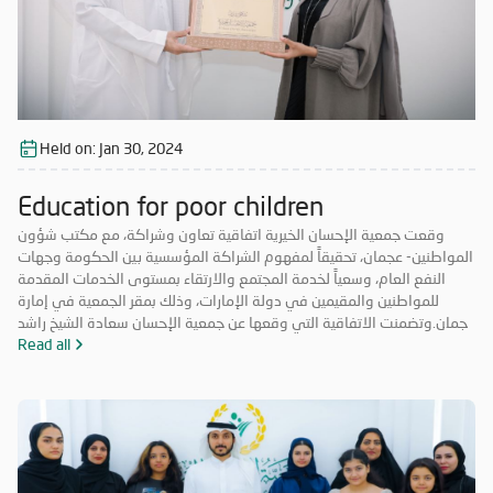
Held on:
Jan 30, 2024
Education for poor children
وقعت جمعية الإحسان الخيرية اتفاقية تعاون وشراكة، مع مكتب شؤون
المواطنين- عجمان، تحقيقاً لمفهوم الشراكة المؤسسية بين الحكومة وجهات
النفع العام، وسعياً لخدمة المجتمع والارتقاء بمستوى الخدمات المقدمة
للمواطنين والمقيمين في دولة الإمارات، وذلك بمقر الجمعية في إمارة
عجمان.وتضمنت الاتفاقية التي وقعها عن جمعية الإحسان سعادة الشيخ راشد
بن محمد بن علي بن راشد النعيمي، المدير العام، وعن مكتب شؤون
Read all
المواطنين- عجمان، سعادة الشيخ عبدالله بن ماجد النعيمي، المدير العام، تعزيز
التعاون المشترك في النشاطات والمشاريع الخيرية كلٌ حسب اختصاصه، بما
يسهم في توحيد الجهود المشتركة لخدمة الصالح العام في إمارة عجمان،
وفق إطار مؤسسي يتواءم مع الخطط الاستراتيجية للطرفين، إضافة إلى
المشاركة في التدريب وورش العمل المتبادلة، والنشر والترويج لكافة مبادرات
ومشاريع الجمعية بالتنسيق بين الجهتين. وتعد الاتفاقية جزءاً لا يتجزأ من