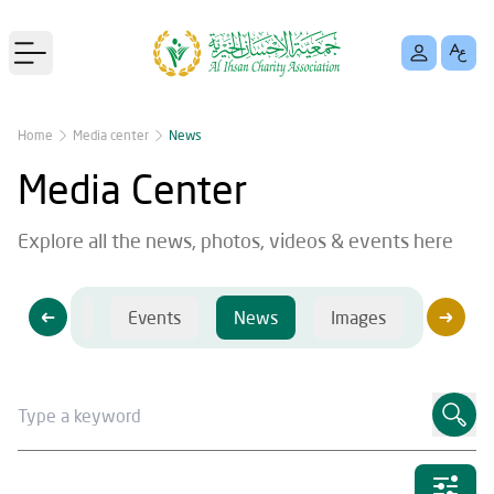
Open main menu
Home
Media center
News
Media Center
Explore all the news, photos, videos & events here
Videos
Events
News
Images
Videos