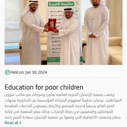
وفق إطار مؤسسي يتواءم مع الخطط الاستراتيجية للطرفين، إضافة إلى
المشاركة في التدريب وورش العمل المتبادلة، والنشر والترويج لكافة مبادرات
ومشاريع الجمعية بالتنسيق بين الجهتين. وتعد الاتفاقية جزءاً لا يتجزأ من
أهداف الجمعية، التي تسعى إلى التوسع والتعاون مع شركاء جدد؛ خدمة
للمشاريع الخيرية والإنسانية، التي تتبنها وتنفذها "الإحسان"؛ إذ إن التعاون مع
مكتب شؤون المواطنين-عجمان، يسهم في زيادة الزخم لمشروعات الجمعية،
وتعزيزها واستدامتها.كما تعزم الجمعية فتح آفاق جديدة مع مؤسسات
القطاعين العام والخاص، لتطوير العمل الخيري في دولة الإمارات، انسجاماً
مع نهج الدولة في الاعتناء بالأعمال الإنسانية وتنميتها، واتخاذها نهجاً قويماً
تسير عليه الدولة في كل ميادين العطاء.
Held on:
Jan 30, 2024
Education for poor children
وقعت جمعية الإحسان الخيرية اتفاقية تعاون وشراكة، مع مكتب شؤون
المواطنين- عجمان، تحقيقاً لمفهوم الشراكة المؤسسية بين الحكومة وجهات
النفع العام، وسعياً لخدمة المجتمع والارتقاء بمستوى الخدمات المقدمة
للمواطنين والمقيمين في دولة الإمارات، وذلك بمقر الجمعية في إمارة
عجمان.وتضمنت الاتفاقية التي وقعها عن جمعية الإحسان سعادة الشيخ راشد
بن محمد بن علي بن راشد النعيمي، المدير العام، وعن مكتب شؤون
Read all