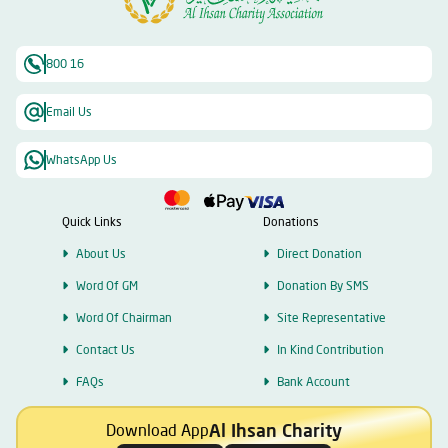
800 16
Email Us
WhatsApp Us
Quick Links
Donations
About Us
Direct Donation
Word Of GM
Donation By SMS
Word Of Chairman
Site Representative
Contact Us
In Kind Contribution
FAQs
Bank Account
Al Ihsan Charity
Download App