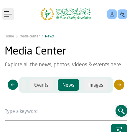
Open main menu
Home
Media center
News
Media Center
Explore all the news, photos, videos & events here
Videos
Events
News
Images
Videos