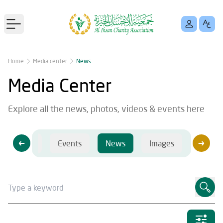
Open main menu
Home
Media center
News
Media Center
Explore all the news, photos, videos & events here
Videos
Events
News
Images
Videos