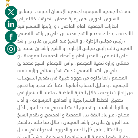
عقدت الجمعية العمومية لجمعية الإحسان الخيرية ، اجتماعها
السنوي الدوري ،في إمارة عجمان ، تطرقت خلاله إلي
انجازات الجمعية العام الماضي ، و رؤيتها الاستشرافية
اللاحقة ، و ذلك بحضور الشيخ محمد بن علي بن راشد النعيمي
، رئيس مجلس الإدارة ، و الشيخ عبد العزيز بن علي بن راشد
النعيمي نائب رئيس مجلس الإدارة ، و الشيخ راشد بن محمد بن
علي النعيمي ، المدير العام و أعضاء الجمعية العمومية ، و
ممثلي وزارة تنمية المجتمع . ترأس الاجتماع الشيخ محمد بن
علي بن راشد النعيمي ؛ حيث شكر ممثلي وزارة تنمية
المجتمع ، لما بذلوه من جهود كبيرة في تقديم التسهيلات
للجمعية ، و تذليل الصعاب أمامها ، كما أكد فخره بما تحقق
من إنجازات نوعية ، خلال الفترة الماضية ، متمنياً الاستمرار في
تحقيق الخطط الاستراتيجية و أهدافها المرسومة ، و أداء
رسالتها السامية ، و تحقيق الاستدامة في مد يد العون لكل
محتاج ، عبر بناء الثقة بين الجمعية و المجتمع. و تقدم الشيخ
عبد العزيز بن علي بن راشد النعيمي ، خلال مداخلته ، بالشكر
و الامتنان على كل الدعم و الجهود المبذولة في سبيل
تحقيق رؤية الجمعية الاستشرافية المستدامة ، مشيراً إلى أن