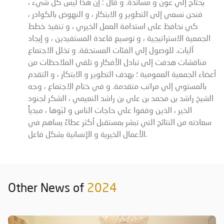
يحتاج إلي عون و مساندة. و قال : إن هذا ليس كل شيء ،
فنحن نسعي إلى التطوير و الابتكار ، و النهوض بالكوادر ،
كي نحافظ على استدامة العمل الخيري ، و تنفيذ خطط
الجمعية الاستراتيجية ، و توسيع قاعدة المستفيدين ، و إيجاد
آليات. للوصول إلي الفئات المستحقة. و تخلل الاجتماع
مناقشات هدفت إلى تبادل الأفكار و تلقي الملاحظات من
أعضاء الجمعية العمومية ؛ بهدف التطوير و الابتكار ، و التقدم
بالمستوي إلي مراتب متقدمة. و في ختام الاجتماع ، وجه
الشيخ راشد بن محمد بن علي بن راشد النعيمي ، الشكر لجنود
الخير ، الذين وقفوا علي حاجات الناس و لبّوها ، مبدياً
سعادته من النتائج التي تبشر بمستقبل أكثر عطاءً يساهم في
الأعمال الخيرية و الإنسانية بشكل فاعل.
Other News of
2024