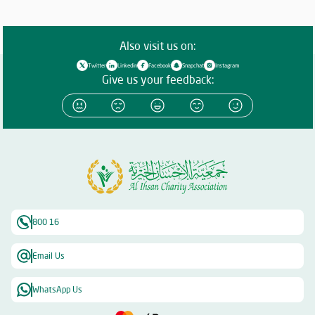
المبذولة في سبيل تحقيق رؤية الجمعية الاستشرافية المستدامة ، مشيراً إلى
أن طريق النجاح و الفلاح هو طريق يتم تصميمه بدقة بالغة من خلال أطر
تنظيمية يتم فيها تحديد النظام و الأهداف و المهام و أشكال التدريب
Also visit us on:
المطلوبة و سبل الدعم و التيسير ، و هو الأمر الذي نعمل من خلاله و نسعي
إلي استكماله بفضل دعمكم و تعاونكم الدائم . و أضاف الشيخ عبد العزيز :
Twitter
Linkedin
Facebook
Snapchat
Instagram
نستذكر معاً الآن العام الماضي ٢٠٢٢ و نري ما كان فيه من تحديات و إنجازات
Give us your feedback:
، لندرك بأننا نسير علي الطريق الصحيح ، مؤكداً أن العمل الخيري المستدام في
عمقه يسعى إلى تمكين الأفراد و نصرتهم حتى يتمكنوا من الإسهام بشكل
فعّال في خدمة المجتمع ، و في تطوير أنفسهم و قدراتهم من أجل خلق
واقعٍ معيشي أفضل … و قال : نؤكد استمرارية العمل الخيري المستدام النافع
و ضرورته القصوى ، حتى نعمل معاً في رفعة أفراد مجتمعنا بكافة فئاته. من
جانبه ،أكد الشيخ راشد بن محمد بن علي بن. راشد النعيمي ، المدير العام ، أن
الجمعية حققت إنجازات و نتائج متميزة و مثمرة خلال عام ٢٠٢٢ ؛ إذا تمكنت
من تحقيق المستهدفات التي وضعتها نصب عينيها ، و استطاعت الوصول إلي
الفئات الأكثر ضعفاً في المجتمع ، مشيراً إلي أن الأهمية القصوى هي دعم
من يحتاج إلي عون و مساندة. و قال : إن هذا ليس كل شيء ، فنحن نسعي
800 16
إلى التطوير و الابتكار ، و النهوض بالكوادر ، كي نحافظ على استدامة العمل
الخيري ، و تنفيذ خطط الجمعية الاستراتيجية ، و توسيع قاعدة المستفيدين ، و
إيجاد آليات. للوصول إلي الفئات المستحقة. و تخلل الاجتماع مناقشات هدفت
Email Us
إلى تبادل الأفكار و تلقي الملاحظات من أعضاء الجمعية العمومية ؛ بهدف
التطوير و الابتكار ، و التقدم بالمستوي إلي مراتب متقدمة. و في ختام
WhatsApp Us
الاجتماع ، وجه الشيخ راشد بن محمد بن علي بن راشد النعيمي ، الشكر لجنود
الخير ، الذين وقفوا علي حاجات الناس و لبّوها ، مبدياً سعادته من النتائج التي