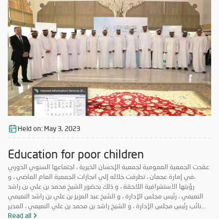
Held on:
May 3, 2023
Education for poor children
عقدت الجمعية العمومية لجمعية الإحسان الخيرية ، اجتماعها السنوي الدوري
،في إمارة عجمان ، تطرقت خلاله إلي انجازات الجمعية العام الماضي ، و
رؤيتها الاستشرافية اللاحقة ، و ذلك بحضور الشيخ محمد بن علي بن راشد
النعيمي ، رئيس مجلس الإدارة ، و الشيخ عبد العزيز بن علي بن راشد النعيمي
نائب رئيس مجلس الإدارة ، و الشيخ راشد بن محمد بن علي النعيمي ، المدير
العام و أعضاء الجمعية العمومية ، و ممثلي وزارة تنمية المجتمع . ترأس
Read all