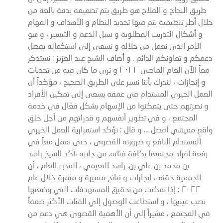
طريق النجاح و الفلاح هو طريق يتم تصميمه بدقة بالغة من
خلال أطر تنظيمية يتم فيها تحديد النظام و الأهداف و المهام
و أشكال التدريب المطلوبة و سبل الدعم و التيسير ، و هو
الأمر الذي نعمل من خلاله و نسعي إلي استكماله بفضل
دعمكم و تعاونكم الدائم . و أضاف الشيخ عبد العزيز : نستذكر
معاً الآن العام الماضي ٢٠٢٢ و نري ما كان فيه من تحديات
و إنجازات ، لندرك بأننا نسير علي الطريق الصحيح ، مؤكداً أن
العمل الخيري المستدام في عمقه يسعى إلى تمكين الأفراد
و نصرتهم حتى يتمكنوا من الإسهام بشكل فعّال في خدمة
المجتمع ، و في تطوير أنفسهم و قدراتهم من أجل خلق
واقعٍ معيشي أفضل … و قال : نؤكد استمرارية العمل الخيري
المستدام النافع و ضرورته القصوى ، حتى نعمل معاً في
رفعة أفراد مجتمعنا بكافة فئاته. من جانبه ،أكد الشيخ راشد
بن محمد بن علي بن. راشد النعيمي ، المدير العام ، أن
الجمعية حققت إنجازات و نتائج متميزة و مثمرة خلال عام
٢٠٢٢ ؛ إذا تمكنت من تحقيق المستهدفات التي وضعتها
نصب عينيها ، و استطاعت الوصول إلي الفئات الأكثر ضعفاً
في المجتمع ، مشيراً إلي أن الأهمية القصوى هي دعم من