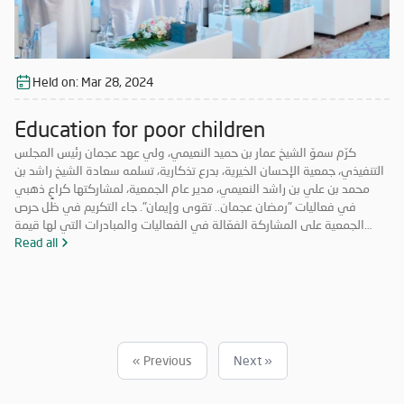
Held on:
Mar 28, 2024
Education for poor children
كرّم سموّ الشيخ عمار بن حميد النعيمي، ولي عهد عجمان رئيس المجلس
التنفيذي، جمعية الإحسان الخيرية، بدرع تذكارية، تسلمه سعادة الشيخ راشد بن
محمد بن علي بن راشد النعيمي، مدير عام الجمعية، لمشاركتها كراعٍ ذهبي
في فعاليات "رمضان عجمان.. تقوى وإيمان". جاء التكريم في ظل حرص
الجمعية على المشاركة الفعّالة في الفعاليات والمبادرات التي لها قيمة
مضافة تعود على المجتمع بالخير والنفع، وهو ما تتميز به فعاليات "رمضان
Read all
عجمان.. تقوى وإيمان" في نسخه السابقة. وتأتي مشاركة "الإحسان الخيرية"
في الدورة ال18 من "رمضان عجمان" من منطلق مسؤوليتها المجتمعية
وواجبها تجاه الإمارة؛ إذ قامت برعاية ذهبية للفعاليات والنشاطات
والمبادرات الدينية والاجتماعية المتنوعة التي تحاكي روحانيات شهر رمضان
المبارك، انسجاماً مع نهج الخير والعطاء الذي تتبناه الجمعية منذ تأسيسها،
وتعزيزاً لمكانة الإمارة وإبراز دورها في نشر قيم الخير والمحبة في الشهر
« Previous
Next »
الفضيل.