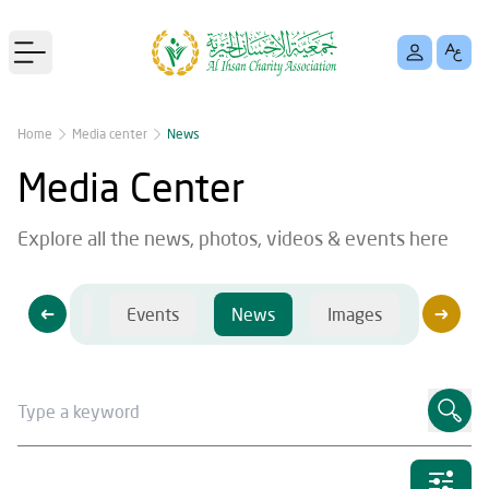
Open main menu
Home
Media center
News
Media Center
Explore all the news, photos, videos & events here
Videos
Events
News
Images
Videos