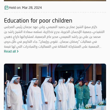
Held on:
Mar 28, 2024
Education for poor children
كرّم سموّ الشيخ عمار بن حميد النعيمي، ولي عهد عجمان رئيس المجلس
التنفيذي، جمعية الإحسان الخيرية، بدرع تذكارية، تسلمه سعادة الشيخ راشد بن
محمد بن علي بن راشد النعيمي، مدير عام الجمعية، لمشاركتها كراعٍ ذهبي
في فعاليات "رمضان عجمان.. تقوى وإيمان". جاء التكريم في ظل حرص
الجمعية على المشاركة الفعّالة في الفعاليات والمبادرات التي لها قيمة
مضافة تعود على المجتمع بالخير والنفع، وهو ما تتميز به فعاليات "رمضان
Read all
عجمان.. تقوى وإيمان" في نسخه السابقة. وتأتي مشاركة "الإحسان الخيرية"
في الدورة ال18 من "رمضان عجمان" من منطلق مسؤوليتها المجتمعية
وواجبها تجاه الإمارة؛ إذ قامت برعاية ذهبية للفعاليات والنشاطات
والمبادرات الدينية والاجتماعية المتنوعة التي تحاكي روحانيات شهر رمضان
المبارك، انسجاماً مع نهج الخير والعطاء الذي تتبناه الجمعية منذ تأسيسها،
وتعزيزاً لمكانة الإمارة وإبراز دورها في نشر قيم الخير والمحبة في الشهر
الفضيل.