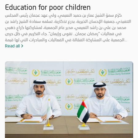
Education for poor children
كرّم سموّ الشيخ عمار بن حميد النعيمي، ولي عهد عجمان رئيس المجلس
التنفيذي، جمعية الإحسان الخيرية، بدرع تذكارية، تسلمه سعادة الشيخ راشد بن
محمد بن علي بن راشد النعيمي، مدير عام الجمعية، لمشاركتها كراعٍ ذهبي
في فعاليات "رمضان عجمان.. تقوى وإيمان". جاء التكريم في ظل حرص
الجمعية على المشاركة الفعّالة في الفعاليات والمبادرات التي لها قيمة
مضافة تعود على المجتمع بالخير والنفع، وهو ما تتميز به فعاليات "رمضان
Read all
عجمان.. تقوى وإيمان" في نسخه السابقة. وتأتي مشاركة "الإحسان الخيرية"
في الدورة ال18 من "رمضان عجمان" من منطلق مسؤوليتها المجتمعية
وواجبها تجاه الإمارة؛ إذ قامت برعاية ذهبية للفعاليات والنشاطات
والمبادرات الدينية والاجتماعية المتنوعة التي تحاكي روحانيات شهر رمضان
المبارك، انسجاماً مع نهج الخير والعطاء الذي تتبناه الجمعية منذ تأسيسها،
وتعزيزاً لمكانة الإمارة وإبراز دورها في نشر قيم الخير والمحبة في الشهر
الفضيل.