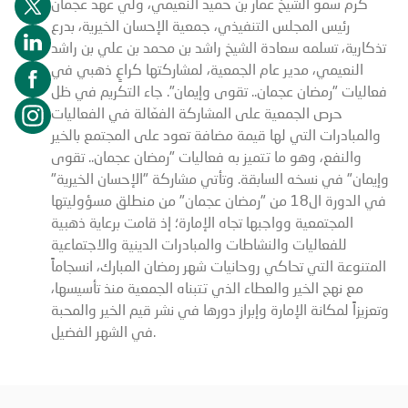
كرّم سموّ الشيخ عمار بن حميد النعيمي، ولي عهد عجمان
رئيس المجلس التنفيذي، جمعية الإحسان الخيرية، بدرع
تذكارية، تسلمه سعادة الشيخ راشد بن محمد بن علي بن راشد
النعيمي، مدير عام الجمعية، لمشاركتها كراعٍ ذهبي في
فعاليات "رمضان عجمان.. تقوى وإيمان". جاء التكريم في ظل
حرص الجمعية على المشاركة الفعّالة في الفعاليات
والمبادرات التي لها قيمة مضافة تعود على المجتمع بالخير
والنفع، وهو ما تتميز به فعاليات "رمضان عجمان.. تقوى
وإيمان" في نسخه السابقة. وتأتي مشاركة "الإحسان الخيرية"
في الدورة ال18 من "رمضان عجمان" من منطلق مسؤوليتها
المجتمعية وواجبها تجاه الإمارة؛ إذ قامت برعاية ذهبية
للفعاليات والنشاطات والمبادرات الدينية والاجتماعية
المتنوعة التي تحاكي روحانيات شهر رمضان المبارك، انسجاماً
مع نهج الخير والعطاء الذي تتبناه الجمعية منذ تأسيسها،
وتعزيزاً لمكانة الإمارة وإبراز دورها في نشر قيم الخير والمحبة
في الشهر الفضيل.