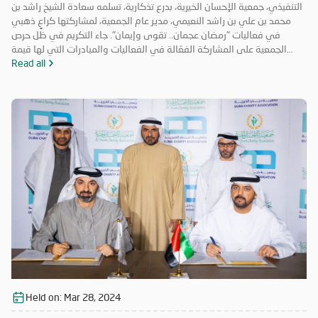
التنفيذي، جمعية الإحسان الخيرية، بدرع تذكارية، تسلمه سعادة الشيخ راشد بن
محمد بن علي بن راشد النعيمي، مدير عام الجمعية، لمشاركتها كراعٍ ذهبي
في فعاليات "رمضان عجمان.. تقوى وإيمان". جاء التكريم في ظل حرص
الجمعية على المشاركة الفعّالة في الفعاليات والمبادرات التي لها قيمة
مضافة تعود على المجتمع بالخير والنفع، وهو ما تتميز به فعاليات "رمضان
Read all
عجمان.. تقوى وإيمان" في نسخه السابقة. وتأتي مشاركة "الإحسان الخيرية"
في الدورة ال18 من "رمضان عجمان" من منطلق مسؤوليتها المجتمعية
وواجبها تجاه الإمارة؛ إذ قامت برعاية ذهبية للفعاليات والنشاطات
والمبادرات الدينية والاجتماعية المتنوعة التي تحاكي روحانيات شهر رمضان
المبارك، انسجاماً مع نهج الخير والعطاء الذي تتبناه الجمعية منذ تأسيسها،
وتعزيزاً لمكانة الإمارة وإبراز دورها في نشر قيم الخير والمحبة في الشهر
الفضيل.
Held on:
Mar 28, 2024