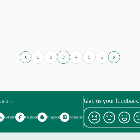
د على
الفعاليات والمبادرات التي لها قيمة مضافة تعود على
ال
"رمضان
المجتمع بالخير والنفع، وهو ما تتميز به فعاليات "رمضان
الم
السابقة. وتأتي مشاركة
عجمان.. تقوى وإيمان" في نسخه السابقة. وتأتي مشاركة
ن "رمضان عجمان"
"الإحسان الخيرية" في الدورة ال18 من "رمضان عجمان"
ة؛ إذ
من منطلق مسؤوليتها المجتمعية وواجبها تجاه الإمارة؛ إذ
من من
ادرات
قامت برعاية ذهبية للفعاليات والنشاطات والمبادرات
ق
ت شهر
الدينية والاجتماعية المتنوعة التي تحاكي روحانيات شهر
الد
تتبناه
رمضان المبارك، انسجاماً مع نهج الخير والعطاء الذي تتبناه
رمضان
 دورها
الجمعية منذ تأسيسها، وتعزيزاً لمكانة الإمارة وإبراز دورها
الجمع
1
2
3
4
5
6
في نشر قيم الخير والمحبة في الشهر الفضيل.
us on:
Give us your feedback:
Linkedin
Facebook
Snapchat
Instagram