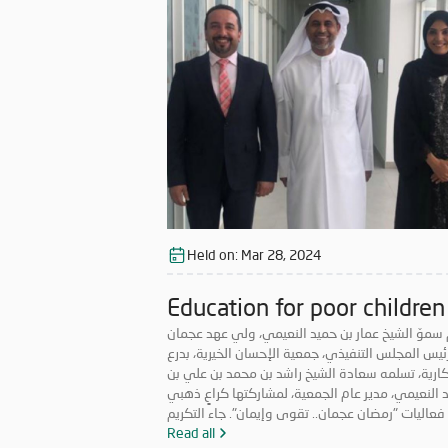
 المبارك، انسجاماً مع نهج الخير والعطاء الذي تتبناه
ية منذ تأسيسها، وتعزيزاً لمكانة الإمارة وإبراز دورها
في نشر قيم الخير والمحبة في الشهر الفضيل.
Held on:
Mar 28, 2024
Education for poor children
 سموّ الشيخ عمار بن حميد النعيمي، ولي عهد عجمان
ئيس المجلس التنفيذي، جمعية الإحسان الخيرية، بدرع
ارية، تسلمه سعادة الشيخ راشد بن محمد بن علي بن
 النعيمي، مدير عام الجمعية، لمشاركتها كراعٍ ذهبي
عاليات "رمضان عجمان.. تقوى وإيمان". جاء التكريم
في ظل حرص الجمعية على المشاركة الفعّالة في
Read all