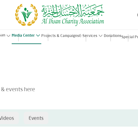
hsan
Media Center
Projects & Campaigns
E-Services
Donations
Special P
s & events here
Videos
Events