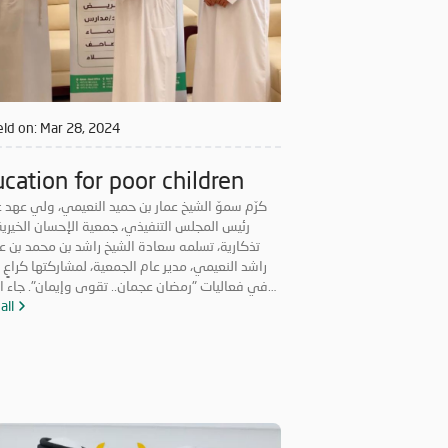
ld on:
Mar 28, 2024
cation for poor children
كرّم سموّ الشيخ عمار بن حميد النعيمي، ولي عهد 
رئيس المجلس التنفيذي، جمعية الإحسان الخيرية،
تذكارية، تسلمه سعادة الشيخ راشد بن محمد بن ع
راشد النعيمي، مدير عام الجمعية، لمشاركتها كراعٍ
في فعاليات "رمضان عجمان.. تقوى وإيمان". جاء ال
في ظل حرص الجمعية على المشاركة الفعّا
all
الفعاليات والمبادرات التي لها قيمة مضافة تعو
المجتمع بالخير والنفع، وهو ما تتميز به فعاليات 
عجمان.. تقوى وإيمان" في نسخه 
"الإحسان الخيرية" في الدورة ال18 م
من منطلق مسؤوليتها المجتمعية وواجبها تجاه الإمار
قامت برعاية ذهبية للفعاليات والنشاطات والمب
الدينية والاجتماعية المتنوعة التي تحاكي روحانيا