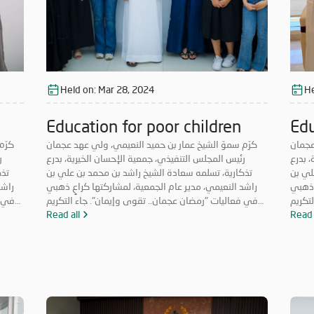
Held on:
Mar 28, 2024
He
Education for poor children
Edu
عجمان
كرّم سموّ الشيخ عمار بن حميد النعيمي، ولي عهد عجمان
كرّم
 بدرع
رئيس المجلس التنفيذي، جمعية الإحسان الخيرية، بدرع
ر
لي بن
تذكارية، تسلمه سعادة الشيخ راشد بن محمد بن علي بن
تذك
 ذهبي
راشد النعيمي، مدير عام الجمعية، لمشاركتها كراعٍ ذهبي
راشد
تكريم
في فعاليات "رمضان عجمان.. تقوى وإيمان". جاء التكريم
في ف
لة في
Read 
في ظل حرص الجمعية على المشاركة الفعّالة في
Read all
د على
الفعاليات والمبادرات التي لها قيمة مضافة تعود على
ال
"رمضان
المجتمع بالخير والنفع، وهو ما تتميز به فعاليات "رمضان
الم
السابقة. وتأتي مشاركة
عجمان.. تقوى وإيمان" في نسخه السابقة. وتأتي مشاركة
ن "رمضان عجمان"
"الإحسان الخيرية" في الدورة ال18 من "رمضان عجمان"
ة؛ إذ
من منطلق مسؤوليتها المجتمعية وواجبها تجاه الإمارة؛ إذ
من من
ادرات
قامت برعاية ذهبية للفعاليات والنشاطات والمبادرات
ق
ت شهر
الدينية والاجتماعية المتنوعة التي تحاكي روحانيات شهر
الد