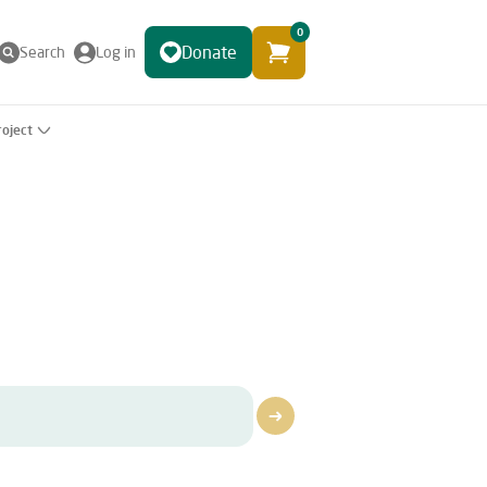
0
Donate
Search
Log in
roject