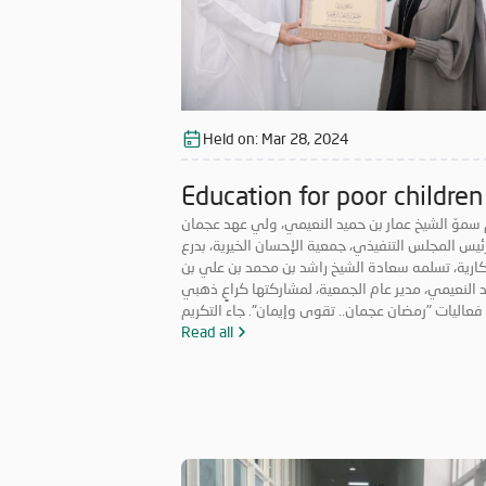
Held on:
Mar 28, 2024
Education for poor children
 سموّ الشيخ عمار بن حميد النعيمي، ولي عهد عجمان
ئيس المجلس التنفيذي، جمعية الإحسان الخيرية، بدرع
ارية، تسلمه سعادة الشيخ راشد بن محمد بن علي بن
 النعيمي، مدير عام الجمعية، لمشاركتها كراعٍ ذهبي
عاليات "رمضان عجمان.. تقوى وإيمان". جاء التكريم
في ظل حرص الجمعية على المشاركة الفعّالة في
Read all
فعاليات والمبادرات التي لها قيمة مضافة تعود على
جتمع بالخير والنفع، وهو ما تتميز به فعاليات "رمضان
عجمان.. تقوى وإيمان" في نسخه السابقة. وتأتي مشاركة
"الإحسان الخيرية" في الدورة ال18 من "رمضان عجمان"
طلق مسؤوليتها المجتمعية وواجبها تجاه الإمارة؛ إذ
امت برعاية ذهبية للفعاليات والنشاطات والمبادرات
ينية والاجتماعية المتنوعة التي تحاكي روحانيات شهر