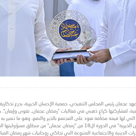
عهد عجمان رئيس المجلس التنفيذي، جمعية الإحسان الخيرية، بدرع تذكارية
عية، لمشاركتها كراعٍ ذهبي في فعاليات "رمضان عجمان.. تقوى وإيمان".
 التي لها قيمة مضافة تعود على المجتمع بالخير والنفع، وهو ما تتميز به
في نسخه السابقة. وتأتي مشاركة "الإحسان الخيرية" في الدورة ال18 من "رمضان ع
رات الدينية والاجتماعية المتنوعة التي تحاكي روحانيات شهر رمضان المبار