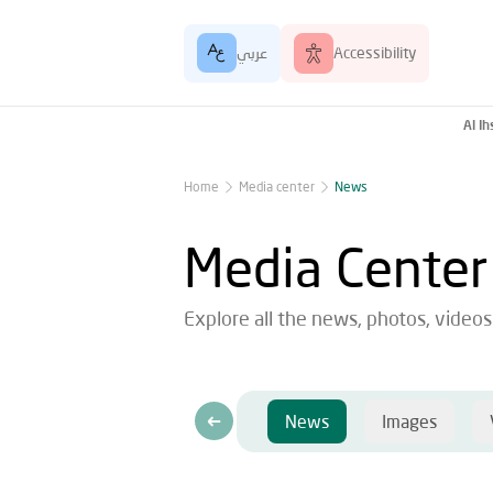
Accessibility
عربي
Al I
Home
Media center
News
Media Center
Explore all the news, photos, video
News
Images