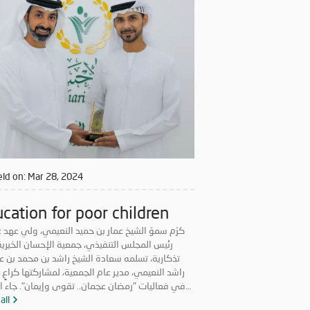
رمضان المبارك، انسجاماً مع نهج الخير والعطاء الذي 
الجمعية منذ تأسيسها، وتعزيزاً لمكانة الإمارة وإبراز
في نشر قيم الخير والمحبة في الشهر الفضيل.
ld on:
Mar 28, 2024
cation for poor children
كرّم سموّ الشيخ عمار بن حميد النعيمي، ولي عهد 
رئيس المجلس التنفيذي، جمعية الإحسان الخيرية،
تذكارية، تسلمه سعادة الشيخ راشد بن محمد بن ع
راشد النعيمي، مدير عام الجمعية، لمشاركتها كراعٍ
في فعاليات "رمضان عجمان.. تقوى وإيمان". جاء ال
في ظل حرص الجمعية على المشاركة الفعّا
all