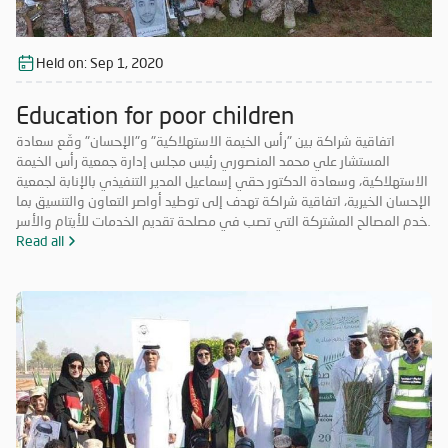
Held on:
Sep 1, 2020
Education for poor children
اتفاقية شراكة بين "رأس الخيمة الاستهلاكية" و"الإحسان" وقّع سعادة
المستشار علي محمد المنصوري رئيس مجلس إدارة جمعية رأس الخيمة
الاستهلاكية، وسعادة الدكتور حقي إسماعيل المدير التنفيذي بالإنابة لجمعية
الإحسان الخيرية، اتفاقية شراكة تهدف إلى توطيد أواصر التعاون والتنسيق بما
يخدم المصالح المشتركة التي تصب في مصلحة تقديم الخدمات للأيتام والأسر
المحتاجة والمتعففة ودعم الحالات الإنسانية، إضافة إلى أهمية ترسيخ علاقة
Read all
الشراكة فيما بينهما والاستفادة من خبرات الطرفين في جميع المجالات مما
يحقق الأهداف الاستراتيجية، ويشكّل قيمة مضافة لهما.