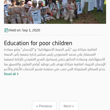
Held on:
Sep 1, 2020
Education for poor children
اتفاقية شراكة بين "رأس الخيمة الاستهلاكية" و"الإحسان" وقّع سعادة
المستشار علي محمد المنصوري رئيس مجلس إدارة جمعية رأس الخيمة
الاستهلاكية، وسعادة الدكتور حقي إسماعيل المدير التنفيذي بالإنابة لجمعية
الإحسان الخيرية، اتفاقية شراكة تهدف إلى توطيد أواصر التعاون والتنسيق بما
يخدم المصالح المشتركة التي تصب في مصلحة تقديم الخدمات للأيتام والأسر
المحتاجة والمتعففة ودعم الحالات الإنسانية، إضافة إلى أهمية ترسيخ علاقة
Read all
الشراكة فيما بينهما والاستفادة من خبرات الطرفين في جميع المجالات مما
يحقق الأهداف الاستراتيجية، ويشكّل قيمة مضافة لهما.
« Previous
Next »