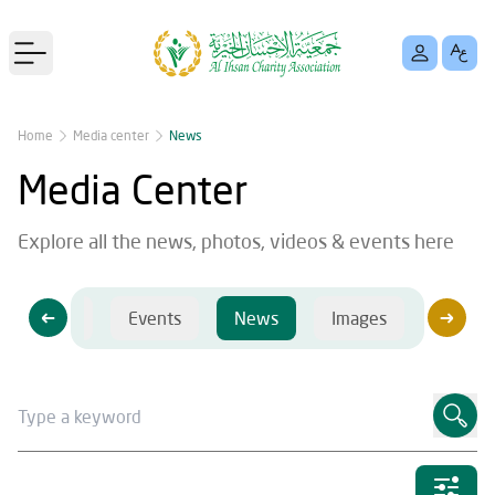
Open main menu
Home
Media center
News
Media Center
Explore all the news, photos, videos & events here
Videos
Events
News
Images
Videos