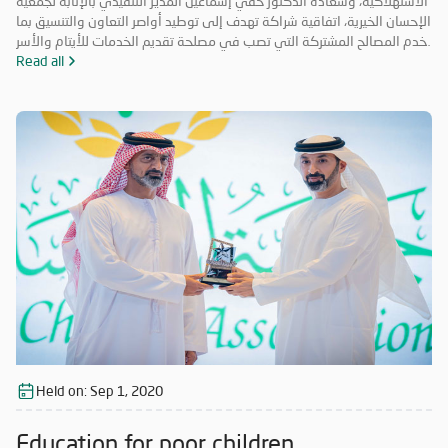
الاستهلاكية، وسعادة الدكتور حقي إسماعيل المدير التنفيذي بالإنابة لجمعية
الإحسان الخيرية، اتفاقية شراكة تهدف إلى توطيد أواصر التعاون والتنسيق بما
يخدم المصالح المشتركة التي تصب في مصلحة تقديم الخدمات للأيتام والأسر
المحتاجة والمتعففة ودعم الحالات الإنسانية، إضافة إلى أهمية ترسيخ علاقة
Read all
الشراكة فيما بينهما والاستفادة من خبرات الطرفين في جميع المجالات مما
يحقق الأهداف الاستراتيجية، ويشكّل قيمة مضافة لهما.
Held on:
Sep 1, 2020
Education for poor children