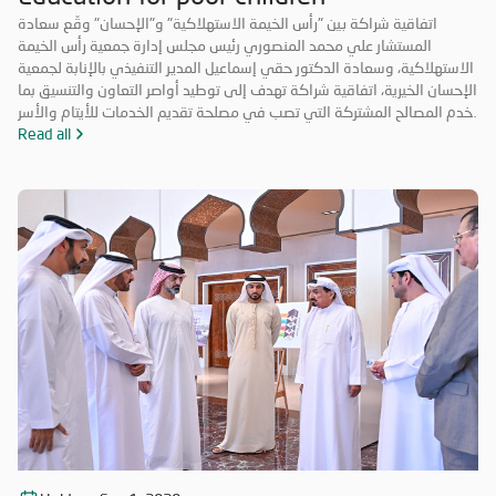
اتفاقية شراكة بين "رأس الخيمة الاستهلاكية" و"الإحسان" وقّع سعادة
المستشار علي محمد المنصوري رئيس مجلس إدارة جمعية رأس الخيمة
الاستهلاكية، وسعادة الدكتور حقي إسماعيل المدير التنفيذي بالإنابة لجمعية
الإحسان الخيرية، اتفاقية شراكة تهدف إلى توطيد أواصر التعاون والتنسيق بما
يخدم المصالح المشتركة التي تصب في مصلحة تقديم الخدمات للأيتام والأسر
المحتاجة والمتعففة ودعم الحالات الإنسانية، إضافة إلى أهمية ترسيخ علاقة
Read all
الشراكة فيما بينهما والاستفادة من خبرات الطرفين في جميع المجالات مما
يحقق الأهداف الاستراتيجية، ويشكّل قيمة مضافة لهما.