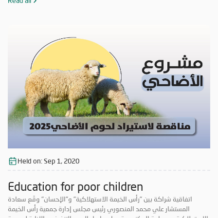
المحتاجة والمتعففة ودعم الحالات الإنسانية، إضافة إلى أهمية ترسيخ علاقة
Read all
الشراكة فيما بينهما والاستفادة من خبرات الطرفين في جميع المجالات مما
يحقق الأهداف الاستراتيجية، ويشكّل قيمة مضافة لهما.
Held on:
Sep 1, 2020
Education for poor children
اتفاقية شراكة بين "رأس الخيمة الاستهلاكية" و"الإحسان" وقّع سعادة
المستشار علي محمد المنصوري رئيس مجلس إدارة جمعية رأس الخيمة