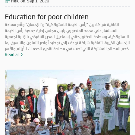
Held on:
Sep 1, 2020
Education for poor children
اتفاقية شراكة بين "رأس الخيمة الاستهلاكية" و"الإحسان" وقّع سعادة
المستشار علي محمد المنصوري رئيس مجلس إدارة جمعية رأس الخيمة
الاستهلاكية، وسعادة الدكتور حقي إسماعيل المدير التنفيذي بالإنابة لجمعية
الإحسان الخيرية، اتفاقية شراكة تهدف إلى توطيد أواصر التعاون والتنسيق بما
يخدم المصالح المشتركة التي تصب في مصلحة تقديم الخدمات للأيتام والأسر
المحتاجة والمتعففة ودعم الحالات الإنسانية، إضافة إلى أهمية ترسيخ علاقة
Read all
الشراكة فيما بينهما والاستفادة من خبرات الطرفين في جميع المجالات مما
يحقق الأهداف الاستراتيجية، ويشكّل قيمة مضافة لهما.