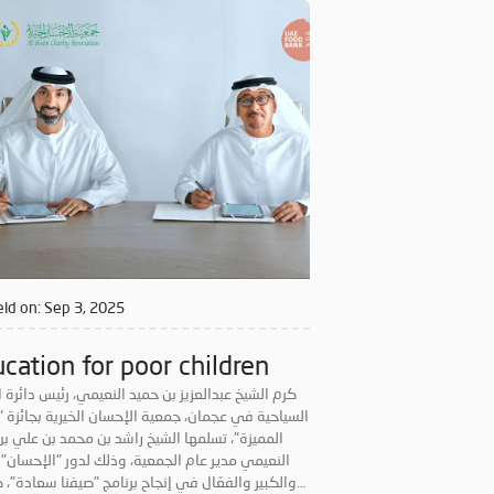
بمشاركة موظفيها وعدد كبير من المتطوعين من ال
كافة، استفاد منها قطاع عريض من المجتمع. ولا ت
جمعية الإحسان عن دعم المبادرات الخيرية والمشاركة 
سيراً على نهج دولة الإمارات الداعم للأعمال الإنساني
تحرص دوماً على تصدر المبادرات الخيرية؛ بهدف 
أعمالها، وتحقيق أكبر قدر ممكن من النفع لفئات ال
ld on:
Sep 3, 2025
cation for poor children
كرم الشيخ عبدالعزيز بن حميد النعيمي، رئيس دائرة ا
السياحية في عجمان، جمعية الإحسان الخيرية بجائزة "
المميزة"، تسلمها الشيخ راشد بن محمد بن علي بن
النعيمي مدير عام الجمعية، وذلك لدور "الإحسان" 
والكبير والفعّال في إنجاح برنامج "صيفنا سعادة"، 