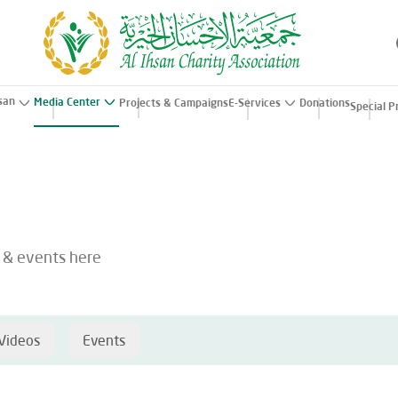
hsan
Media Center
Projects & Campaigns
E-Services
Donations
Special P
s & events here
Videos
Events