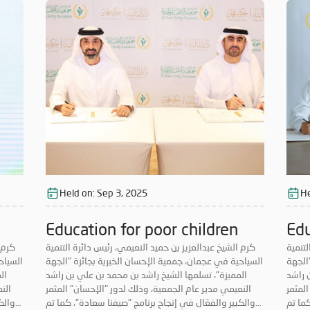
أعمار
بمشاركة موظفيها وعدد كبير من المتطوعين من الأعمار
بمشا
توانى
كافة، استفاد منها قطاع عريض من المجتمع. ولا تتوانى
كافة
فيها،
جمعية الإحسان عن دعم المبادرات الخيرية والمشاركة فيها،
جمعية 
ة، كما
سيراً على نهج دولة الإمارات الداعم للأعمال الإنسانية، كما
سيراً 
توسيع
تحرص دوماً على تصدر المبادرات الخيرية؛ بهدف توسيع
تح
مجتمع
أعمالها، وتحقيق أكبر قدر ممكن من النفع لفئات المجتمع
أعمال
كافة.
كافة.
Held on:
Sep 3, 2025
He
Education for poor children
Edu
لتنمية
كرم الشيخ عبدالعزيز بن حميد النعيمي، رئيس دائرة التنمية
كرم 
الجهة
السياحية في عجمان، جمعية الإحسان الخيرية بجائزة "الجهة
السياح
 راشد
المميزة"، تسلمها الشيخ راشد بن محمد بن علي بن راشد
ال
المثمر
النعيمي مدير عام الجمعية، وذلك لدور "الإحسان" المثمر
الن
كما تم
والكبير والفعّال في إنجاح برنامج "صيفنا سعادة"، كما تم
والك