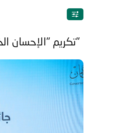
تكريم "الإحسان الخيرية" بجائزة الجهة المميزة لدورها في "صيفنا سعادة"