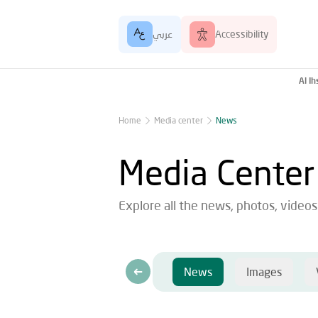
Accessibility
عربي
Al I
Home
Media center
News
Media Center
Explore all the news, photos, video
News
Images