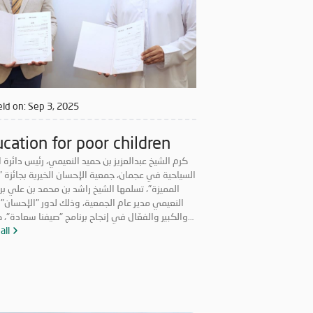
ld on:
Sep 3, 2025
cation for poor children
كرم الشيخ عبدالعزيز بن حميد النعيمي، رئيس دائرة ا
السياحية في عجمان، جمعية الإحسان الخيرية بجائزة "
المميزة"، تسلمها الشيخ راشد بن محمد بن علي بن
النعيمي مدير عام الجمعية، وذلك لدور "الإحسان" 
والكبير والفعّال في إنجاح برنامج "صيفنا سعادة"، 
تكريم موظفة الجمعية عواطف سعود عامر، بجائزة 
all
منسق". وجاء التكريم، لمشاركة الجمعية بالبرنامج ا
لحكومة عجمان، من خلال مجموعة واسعة من الم
والمبادرات الخيرية والإنسانية تحت مسمى "صيفنا إ
استفادت منها فئات مجتمعية عدة. ونفذت "ال
الخيرية