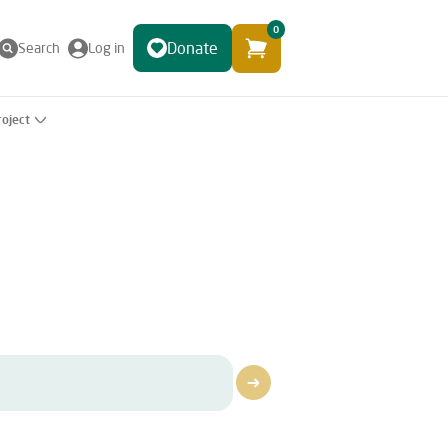
0
Donate
Search
Log in
roject