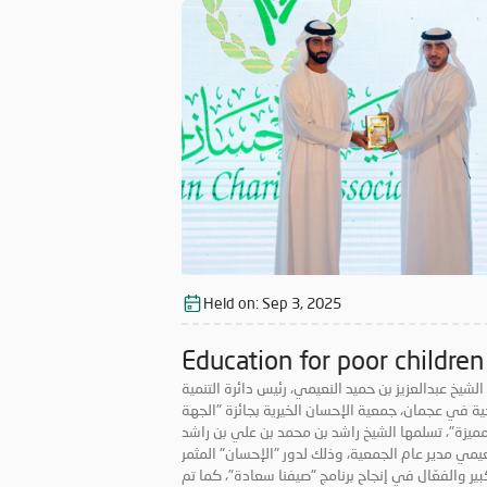
ركة موظفيها وعدد كبير من المتطوعين من الأعمار
، استفاد منها قطاع عريض من المجتمع. ولا تتوانى
الإحسان عن دعم المبادرات الخيرية والمشاركة فيها،
على نهج دولة الإمارات الداعم للأعمال الإنسانية، كما
رص دوماً على تصدر المبادرات الخيرية؛ بهدف توسيع
ها، وتحقيق أكبر قدر ممكن من النفع لفئات المجتمع
كافة.
Held on:
Sep 3, 2025
Education for poor children
الشيخ عبدالعزيز بن حميد النعيمي، رئيس دائرة التنمية
ية في عجمان، جمعية الإحسان الخيرية بجائزة "الجهة
مميزة"، تسلمها الشيخ راشد بن محمد بن علي بن راشد
عيمي مدير عام الجمعية، وذلك لدور "الإحسان" المثمر
بير والفعّال في إنجاح برنامج "صيفنا سعادة"، كما تم