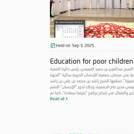
Held on:
Sep 3, 2025
Education for poor children
الشيخ عبدالعزيز بن حميد النعيمي، رئيس دائرة التنمية
ية في عجمان، جمعية الإحسان الخيرية بجائزة "الجهة
مميزة"، تسلمها الشيخ راشد بن محمد بن علي بن راشد
عيمي مدير عام الجمعية، وذلك لدور "الإحسان" المثمر
بير والفعّال في إنجاح برنامج "صيفنا سعادة"، كما تم
 موظفة الجمعية عواطف سعود عامر، بجائزة "أفضل
Read all
. وجاء التكريم، لمشاركة الجمعية بالبرنامج الصيفي
ومة عجمان، من خلال مجموعة واسعة من المشاريع
ادرات الخيرية والإنسانية تحت مسمى "صيفنا إحسان"
ستفادت منها فئات مجتمعية عدة. ونفذت "الإحسان
الخيرية" ضمن مبادرتها الصيفية 2025، نحو 15 برنامجاً