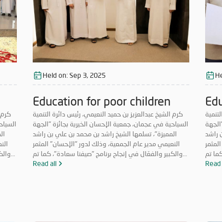
Held on:
Sep 3, 2025
He
Education for poor children
Edu
لتنمية
كرم الشيخ عبدالعزيز بن حميد النعيمي، رئيس دائرة التنمية
كرم 
الجهة
السياحية في عجمان، جمعية الإحسان الخيرية بجائزة "الجهة
السياح
 راشد
المميزة"، تسلمها الشيخ راشد بن محمد بن علي بن راشد
ال
المثمر
النعيمي مدير عام الجمعية، وذلك لدور "الإحسان" المثمر
الن
كما تم
والكبير والفعّال في إنجاح برنامج "صيفنا سعادة"، كما تم
والك
"أفضل
Read 
تكريم موظفة الجمعية عواطف سعود عامر، بجائزة "أفضل
Read all
تكريم
لصيفي
منسق". وجاء التكريم، لمشاركة الجمعية بالبرنامج الصيفي
منسق"
شاريع
لحكومة عجمان، من خلال مجموعة واسعة من المشاريع
لحك
حسان"
والمبادرات الخيرية والإنسانية تحت مسمى "صيفنا إحسان"
والمب
إحسان
استفادت منها فئات مجتمعية عدة. ونفذت "الإحسان
ا
" ضمن مبادرتها الصيفية 2025، نحو 15 برنامجاً
الخيرية" ضمن مبادرتها الصيفية 2025، نحو 15 برنامجاً