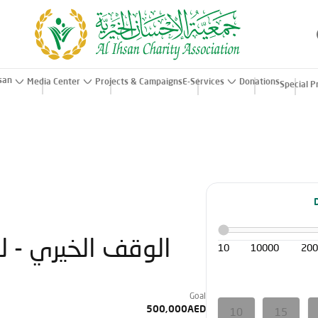
hsan
Media Center
Projects & Campaigns
E-Services
Donations
Special P
الوقف الخيري - لد
10
10000
20
Goal
500,000AED
10
15