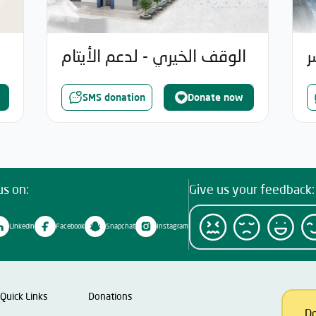
ر
الوقف الخيري - لدعم الأيتام
SMS donation
Donate now
us on:
Give us your feedback:
Linkedin
Facebook
Snapchat
Instagram
Quick Links
Donations
D