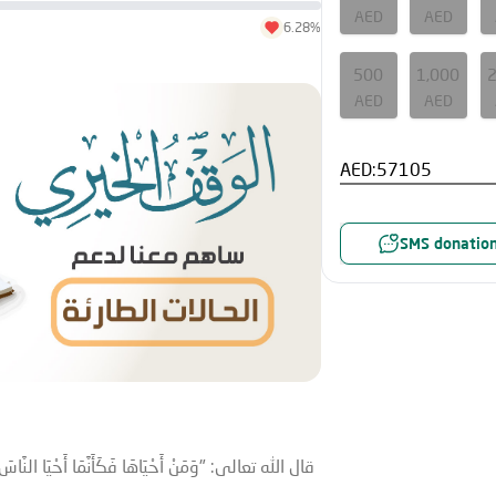
AED
AED
6.28%
500
1,000
AED
AED
AED:
SMS donatio
قال الله تعالى: "وَمَنْ أَحْيَاهَا فَكَأَنَّمَا أَحْيَا النَّاس)