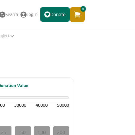
0
Donate
Search
Log in
roject
Donation Value
000
30000
40000
50000
25
50
100
200