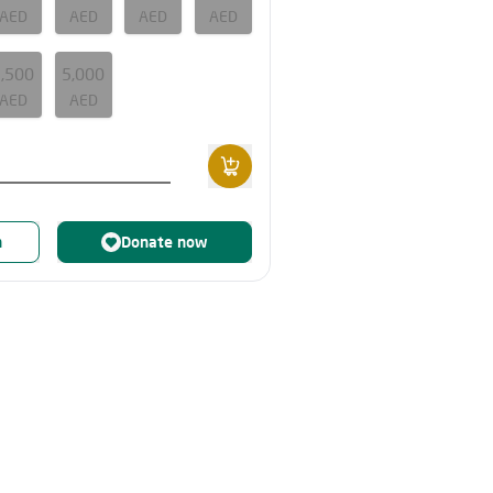
AED
AED
AED
AED
2,500
5,000
AED
AED
n
Donate now