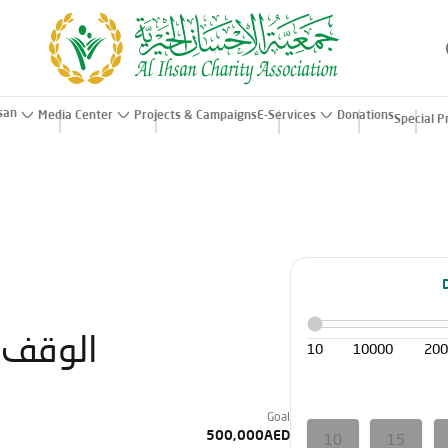
hsan
Media Center
Projects & Campaigns
E-Services
Donations
Special P
الوقف ا
10
10000
20
Goal
500,000AED
10
15