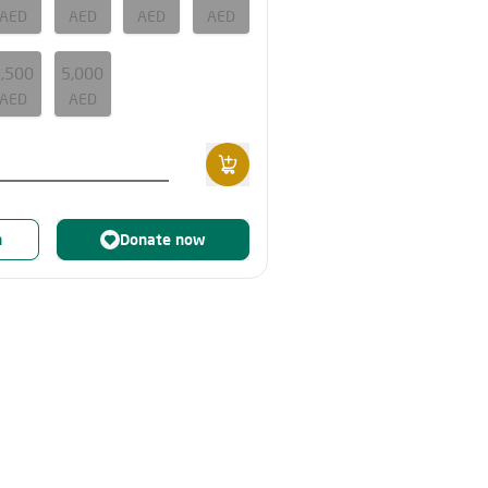
AED
AED
AED
AED
2,500
5,000
AED
AED
n
Donate now