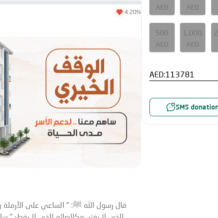
AED
AED
4.20%
500
1,000
AED
AED
AED:
SMS donatio
قال رسول الله ﷺ: " الساعي على الأرملة 
ساه
"
الذي لا يفتر، وكالصائم الذي لا يفطر