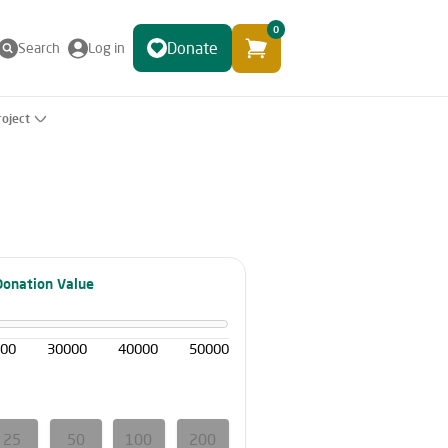
0
Donate
Search
Log in
roject
Donation Value
000
30000
40000
50000
25
50
100
200