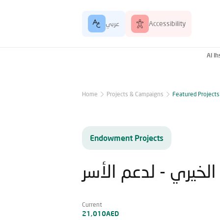
عربي
Accessibility
Al I
Home
Projects & Campaigns
Featured Projects
Endowment Projects
لخيري - لدعم الأسر
Current
21,010AED