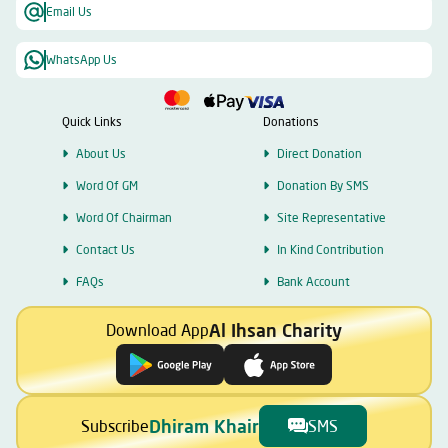
Email Us
WhatsApp Us
Quick Links
Donations
About Us
Direct Donation
Word Of GM
Donation By SMS
Word Of Chairman
Site Representative
Contact Us
In Kind Contribution
FAQs
Bank Account
Al Ihsan Charity
Download App
Dhiram Khair
Subscribe
SMS