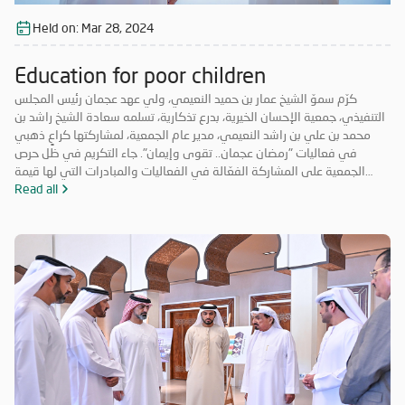
Held on:
Mar 28, 2024
Education for poor children
كرّم سموّ الشيخ عمار بن حميد النعيمي، ولي عهد عجمان رئيس المجلس
التنفيذي، جمعية الإحسان الخيرية، بدرع تذكارية، تسلمه سعادة الشيخ راشد بن
محمد بن علي بن راشد النعيمي، مدير عام الجمعية، لمشاركتها كراعٍ ذهبي
في فعاليات "رمضان عجمان.. تقوى وإيمان". جاء التكريم في ظل حرص
الجمعية على المشاركة الفعّالة في الفعاليات والمبادرات التي لها قيمة
مضافة تعود على المجتمع بالخير والنفع، وهو ما تتميز به فعاليات "رمضان
Read all
عجمان.. تقوى وإيمان" في نسخه السابقة. وتأتي مشاركة "الإحسان الخيرية"
في الدورة ال18 من "رمضان عجمان" من منطلق مسؤوليتها المجتمعية
وواجبها تجاه الإمارة؛ إذ قامت برعاية ذهبية للفعاليات والنشاطات
والمبادرات الدينية والاجتماعية المتنوعة التي تحاكي روحانيات شهر رمضان
المبارك، انسجاماً مع نهج الخير والعطاء الذي تتبناه الجمعية منذ تأسيسها،
وتعزيزاً لمكانة الإمارة وإبراز دورها في نشر قيم الخير والمحبة في الشهر
الفضيل.