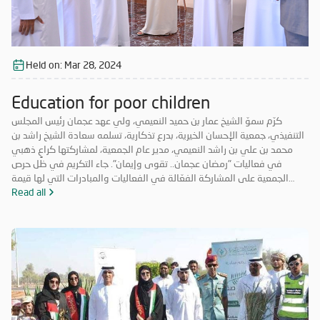
Held on:
Mar 28, 2024
Education for poor children
كرّم سموّ الشيخ عمار بن حميد النعيمي، ولي عهد عجمان رئيس المجلس
التنفيذي، جمعية الإحسان الخيرية، بدرع تذكارية، تسلمه سعادة الشيخ راشد بن
محمد بن علي بن راشد النعيمي، مدير عام الجمعية، لمشاركتها كراعٍ ذهبي
في فعاليات "رمضان عجمان.. تقوى وإيمان". جاء التكريم في ظل حرص
الجمعية على المشاركة الفعّالة في الفعاليات والمبادرات التي لها قيمة
مضافة تعود على المجتمع بالخير والنفع، وهو ما تتميز به فعاليات "رمضان
Read all
عجمان.. تقوى وإيمان" في نسخه السابقة. وتأتي مشاركة "الإحسان الخيرية"
في الدورة ال18 من "رمضان عجمان" من منطلق مسؤوليتها المجتمعية
وواجبها تجاه الإمارة؛ إذ قامت برعاية ذهبية للفعاليات والنشاطات
والمبادرات الدينية والاجتماعية المتنوعة التي تحاكي روحانيات شهر رمضان
المبارك، انسجاماً مع نهج الخير والعطاء الذي تتبناه الجمعية منذ تأسيسها،
وتعزيزاً لمكانة الإمارة وإبراز دورها في نشر قيم الخير والمحبة في الشهر
الفضيل.