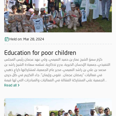
Held on:
Mar 28, 2024
Education for poor children
كرّم سموّ الشيخ عمار بن حميد النعيمي، ولي عهد عجمان رئيس المجلس
التنفيذي، جمعية الإحسان الخيرية، بدرع تذكارية، تسلمه سعادة الشيخ راشد بن
محمد بن علي بن راشد النعيمي، مدير عام الجمعية، لمشاركتها كراعٍ ذهبي
في فعاليات "رمضان عجمان.. تقوى وإيمان". جاء التكريم في ظل حرص
الجمعية على المشاركة الفعّالة في الفعاليات والمبادرات التي لها قيمة
مضافة تعود على المجتمع بالخير والنفع، وهو ما تتميز به فعاليات "رمضان
Read all
عجمان.. تقوى وإيمان" في نسخه السابقة. وتأتي مشاركة "الإحسان الخيرية"
في الدورة ال18 من "رمضان عجمان" من منطلق مسؤوليتها المجتمعية
وواجبها تجاه الإمارة؛ إذ قامت برعاية ذهبية للفعاليات والنشاطات
والمبادرات الدينية والاجتماعية المتنوعة التي تحاكي روحانيات شهر رمضان
المبارك، انسجاماً مع نهج الخير والعطاء الذي تتبناه الجمعية منذ تأسيسها،