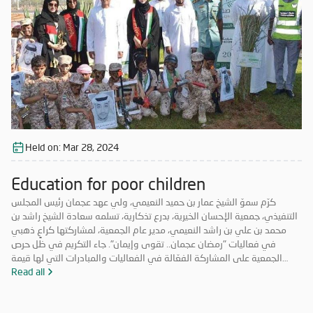
وتعزيزاً لمكانة الإمارة وإبراز دورها في نشر قيم الخير والمحبة في الشهر
الفضيل.
Held on:
Mar 28, 2024
Education for poor children
كرّم سموّ الشيخ عمار بن حميد النعيمي، ولي عهد عجمان رئيس المجلس
التنفيذي، جمعية الإحسان الخيرية، بدرع تذكارية، تسلمه سعادة الشيخ راشد بن
محمد بن علي بن راشد النعيمي، مدير عام الجمعية، لمشاركتها كراعٍ ذهبي
في فعاليات "رمضان عجمان.. تقوى وإيمان". جاء التكريم في ظل حرص
الجمعية على المشاركة الفعّالة في الفعاليات والمبادرات التي لها قيمة
مضافة تعود على المجتمع بالخير والنفع، وهو ما تتميز به فعاليات "رمضان
Read all
عجمان.. تقوى وإيمان" في نسخه السابقة. وتأتي مشاركة "الإحسان الخيرية"
في الدورة ال18 من "رمضان عجمان" من منطلق مسؤوليتها المجتمعية