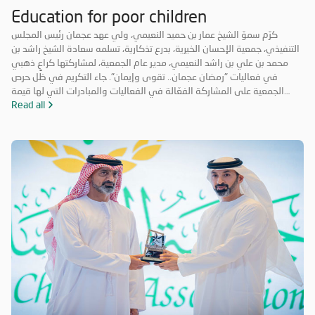
Education for poor children
كرّم سموّ الشيخ عمار بن حميد النعيمي، ولي عهد عجمان رئيس المجلس
التنفيذي، جمعية الإحسان الخيرية، بدرع تذكارية، تسلمه سعادة الشيخ راشد بن
محمد بن علي بن راشد النعيمي، مدير عام الجمعية، لمشاركتها كراعٍ ذهبي
في فعاليات "رمضان عجمان.. تقوى وإيمان". جاء التكريم في ظل حرص
الجمعية على المشاركة الفعّالة في الفعاليات والمبادرات التي لها قيمة
مضافة تعود على المجتمع بالخير والنفع، وهو ما تتميز به فعاليات "رمضان
Read all
عجمان.. تقوى وإيمان" في نسخه السابقة. وتأتي مشاركة "الإحسان الخيرية"
في الدورة ال18 من "رمضان عجمان" من منطلق مسؤوليتها المجتمعية
وواجبها تجاه الإمارة؛ إذ قامت برعاية ذهبية للفعاليات والنشاطات
والمبادرات الدينية والاجتماعية المتنوعة التي تحاكي روحانيات شهر رمضان
المبارك، انسجاماً مع نهج الخير والعطاء الذي تتبناه الجمعية منذ تأسيسها،
وتعزيزاً لمكانة الإمارة وإبراز دورها في نشر قيم الخير والمحبة في الشهر
الفضيل.