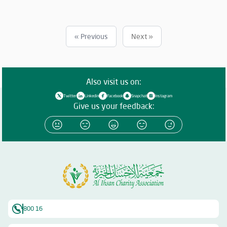
وواجبها تجاه الإمارة؛ إذ قامت برعاية ذهبية للفعاليات والنشاطات
والمبادرات الدينية والاجتماعية المتنوعة التي تحاكي روحانيات شهر رمضان
المبارك، انسجاماً مع نهج الخير والعطاء الذي تتبناه الجمعية منذ تأسيسها،
وتعزيزاً لمكانة الإمارة وإبراز دورها في نشر قيم الخير والمحبة في الشهر
« Previous
Next »
الفضيل.
Also visit us on:
Twitter
Linkedin
Facebook
Snapchat
Instagram
Give us your feedback:
800 16