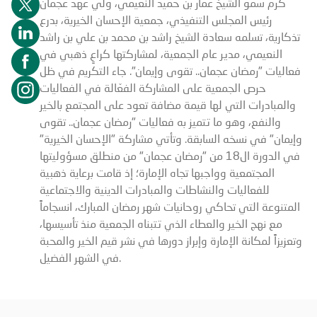
كرّم سموّ الشيخ عمار بن حميد النعيمي، ولي عهد عجمان
رئيس المجلس التنفيذي، جمعية الإحسان الخيرية، بدرع
تذكارية، تسلمه سعادة الشيخ راشد بن محمد بن علي بن راشد
النعيمي، مدير عام الجمعية، لمشاركتها كراعٍ ذهبي في
فعاليات "رمضان عجمان.. تقوى وإيمان". جاء التكريم في ظل
حرص الجمعية على المشاركة الفعّالة في الفعاليات
والمبادرات التي لها قيمة مضافة تعود على المجتمع بالخير
والنفع، وهو ما تتميز به فعاليات "رمضان عجمان.. تقوى
وإيمان" في نسخه السابقة. وتأتي مشاركة "الإحسان الخيرية"
في الدورة ال18 من "رمضان عجمان" من منطلق مسؤوليتها
المجتمعية وواجبها تجاه الإمارة؛ إذ قامت برعاية ذهبية
للفعاليات والنشاطات والمبادرات الدينية والاجتماعية
المتنوعة التي تحاكي روحانيات شهر رمضان المبارك، انسجاماً
مع نهج الخير والعطاء الذي تتبناه الجمعية منذ تأسيسها،
وتعزيزاً لمكانة الإمارة وإبراز دورها في نشر قيم الخير والمحبة
في الشهر الفضيل.