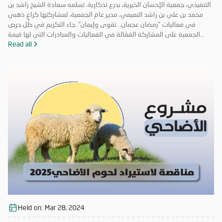
التنفيذي، جمعية الإحسان الخيرية، بدرع تذكارية، تسلمه سعادة الشيخ راشد بن
محمد بن علي بن راشد النعيمي، مدير عام الجمعية، لمشاركتها كراعٍ ذهبي
في فعاليات "رمضان عجمان.. تقوى وإيمان". جاء التكريم في ظل حرص
الجمعية على المشاركة الفعّالة في الفعاليات والمبادرات التي لها قيمة
مضافة تعود على المجتمع بالخير والنفع، وهو ما تتميز به فعاليات "رمضان
Read all
عجمان.. تقوى وإيمان" في نسخه السابقة. وتأتي مشاركة "الإحسان الخيرية"
في الدورة ال18 من "رمضان عجمان" من منطلق مسؤوليتها المجتمعية
وواجبها تجاه الإمارة؛ إذ قامت برعاية ذهبية للفعاليات والنشاطات
والمبادرات الدينية والاجتماعية المتنوعة التي تحاكي روحانيات شهر رمضان
المبارك، انسجاماً مع نهج الخير والعطاء الذي تتبناه الجمعية منذ تأسيسها،
وتعزيزاً لمكانة الإمارة وإبراز دورها في نشر قيم الخير والمحبة في الشهر
الفضيل.
Held on:
Mar 28, 2024