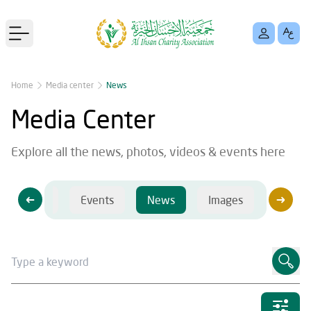
Open main menu
Home
Media center
News
Media Center
Explore all the news, photos, videos & events here
Videos
Events
News
Images
Videos