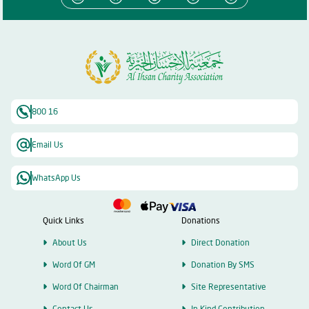
800 16
Email Us
WhatsApp Us
Quick Links
Donations
About Us
Direct Donation
Word Of GM
Donation By SMS
Word Of Chairman
Site Representative
Contact Us
In Kind Contribution