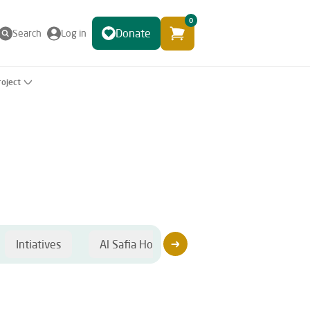
0
Donate
Search
Log in
roject
Intiatives
Al Safia Hospital
Sponsorship