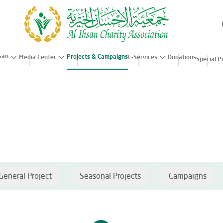
hsan
Projects & Campaigns
Media Center
E-Services
Donations
Special P
General Project
Seasonal Projects
Campaigns