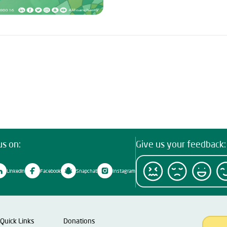
us on:
Give us your feedback:
Linkedin
Facebook
Snapchat
Instagram
Quick Links
Donations