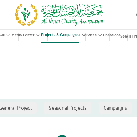
hsan
Projects & Campaigns
Media Center
E-Services
Donations
Special P
General Project
Seasonal Projects
Campaigns