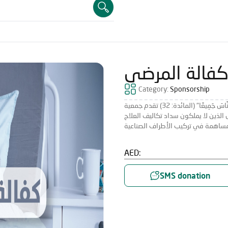
فالة المرضى
Category:
Sponsorship
يقول الله تعالى: "وَمَنْ أَحْيَاهَا فَكَأَنَّمَا أَحْيَا النَّاسَ جَمِيعًا" (المائدة: 32) تقدم جمعية
الذين لا يملكون سداد تكاليف العلاج
AED:
SMS donation