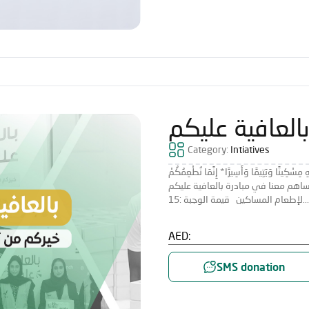
بالعافية عليكم
Category:
Intiatives
ْكِينًا وَيَتِيمًا وَأَسِيرًا* إِنَّمَا نُطْعِمُكُمْ
َجْهِ اللَّهِ لَا نُرِيدُ مِنكُمْ جَزَاءً وَلَا شُكُورًا) ساهم معنا في مبادرة بالعافية عليكم
مساكين قيمة الوجبة :15...
AED:
SMS donation