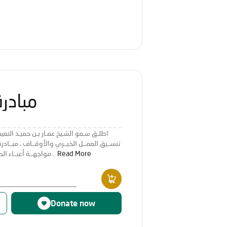
مبادرة
اطلـق سـمو الشـيخ عمـار بـن حميـد النع
تنســيق العمــل الخيــري والأوقــاف ، مبــادرة 
Read More
مواجهــة أعبــاء الحيــاة والعيــش بكرامــة، وتطويــر بيئــة...
Donate now