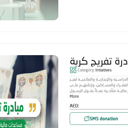
درة تفريج كربة
Category:
Intiatives
اســية والإيجاريــة والعلاجيــة لغيــر
فقــراء والمســاكين، وإعانتهــم علــى
More
AED:
SMS donation