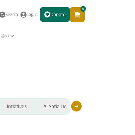
0
Donate
Search
Log in
roject
Intiatives
Al Safia Hospital
Sponsorship