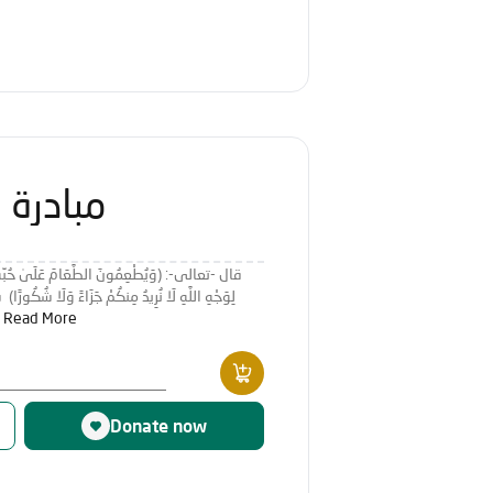
مبادرة 
قال -تعالى-: (وَيُطْعِمُونَ الطَّعَامَ عَلَىٰ حُبِّهِ مِس
لِو
Read More
لإطعام ال
Donate now