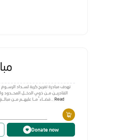
مبا
تهدف مبادرة تفريج كربة لســداد الرســوم الدر
القادريــن مــن ذوي الدخــل المحــدود وال
Read
قضــاء ً مــا عليهــم مــن مبالــغ ماليــة متأخــرة عمــلاً بقــول الرســول...
Donate now