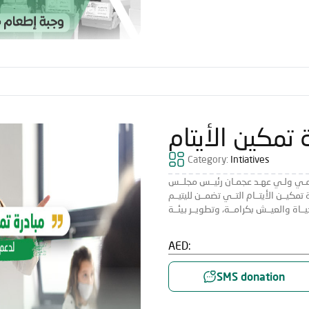
 تمكين الأيتام
Category:
Intiatives
يمـي ولـي عهـد عجمـان رئيــس مجلــس
تمكيــن الأيتــام التــي تضمــن لليتيــم
AED:
SMS donation