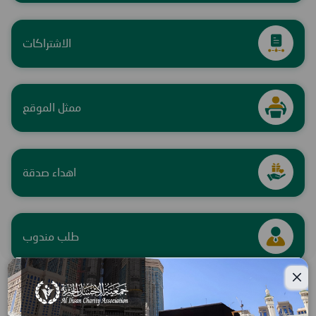
الاشتراكات
ممثل الموقع
اھداء صدقة
طلب مندوب
Close modal
آخر
المشاريع