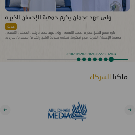
ولي عهد عجمان يكرم جمعية الإحسان الخيرية
حدث
كرّم سموّ الشيخ عمار بن حميد النعيمي، ولي عهد عجمان رئيس المجلس التنفيذي،
جمعية الإحسان الخيرية، بدرع تذكارية، تسلمه سعادة الشيخ راشد بن محمد بن علي بن
راشد النعيمي، مدير عام الجمعية، لمشاركتها كراعٍ ذهبي في فعاليات “رمضان
عجمان.. تقوى وإيمان”. جاء التكريم في ظل حرص الجمعية على المشاركة الفعّالة
في الفعاليات والمبادرات التي لها قيمة مضافة تعود على المجتمع بالخير والنفع، وهو
2018
2019
2020
2021
2022
2023
2024
ما تتميز به فعاليات “رمضان عجمان.. تقوى وإيمان” في نسخه السابقة. وتأتي مشاركة
“الإحسان الخيرية” في الدورة ال18 من “رمضان عجمان” من منطلق مسؤوليتها
المجتمعية وواجبها تجاه الإمارة؛ إذ قامت برعاية ذهبية للفعاليات والنشاطات
والمبادرات الدينية والاجتماعية المتنوعة التي تحاكي روحانيات شهر رمضان المبارك،
ملكنا
الشركاء
انسجاماً مع نهج الخير والعطاء الذي تتبناه الجمعية منذ تأسيسها، وتعزيزاً لمكانة الإمارة
وإبراز دورها في نشر قيم الخير والمحبة في الشهر الفضيل.