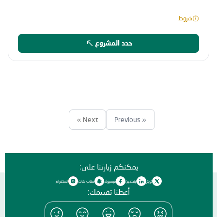
شروط
حدد المشروع
Next »
« Previous
يمكنكم زيارتنا على:
تويتر
لينكدين
فيسبوك
سناب شات
انستغرام
أعطنا تقييمك: