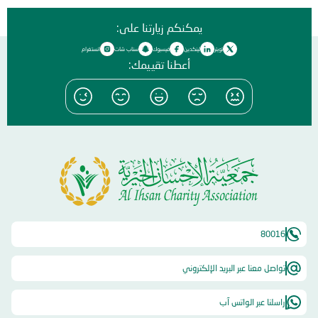
يمكنكم زيارتنا على:
تويتر
لينكدين
فيسبوك
سناب شات
انستغرام
أعطنا تقييمك:
80016
تواصل معنا عبر البريد الإلكتروني
راسلنا عبر الواتس آب