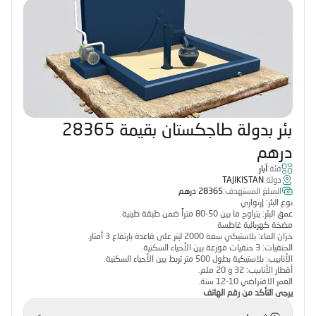
بئر بدولة طاجكستان بقيمة 28365
درهم
فئة:
آبار
دولة:
TAJIKISTAN
المبلغ المستهدف:
28365 درهم
نوع البئر: إرتوازي
عمق البئر: يتراوح ما بين 50-80 متراً ضمن طبقة طينية.
مضخة كهربائية غاطسة
خزان الماء: بلاستيكي سعة 2000 ليتر على قاعدة بارتفاع 3 أمتار.
الحنفيات: 3 حنفيات موزعة بين الأحياء السكنية.
الأنابيب: بلاستيكية بطول 500 متر تربط بين الأحياء السكنية.
أقطار الأنابيب: 32 و 20 ملم.
العمر الافتراضي 10-12 سنة.
يرجى التأكد من رقم الهاتف