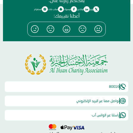
يمكنكم زيارتنا على:
تويتر
لينكدين
فيسبوك
سناب شات
انستغرام
أعطنا تقييمك:
80016
تواصل معنا عبر البريد الإلكتروني
راسلنا عبر الواتس آب