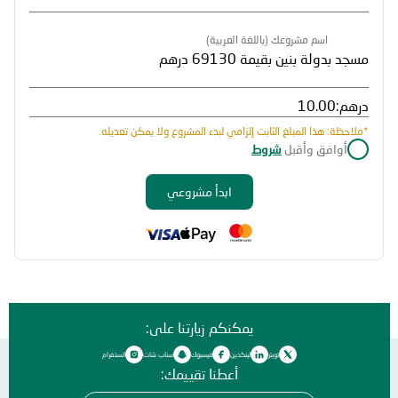
اسم مشروعك (باللغة العربية)
درهم:
*ملاحظة: هذا المبلغ الثابت إلزامي لبدء المشروع ولا يمكن تعديله.
أوافق وأقبل
شروط
ابدأ مشروعي
يمكنكم زيارتنا على:
تويتر
لينكدين
فيسبوك
سناب شات
انستغرام
أعطنا تقييمك: