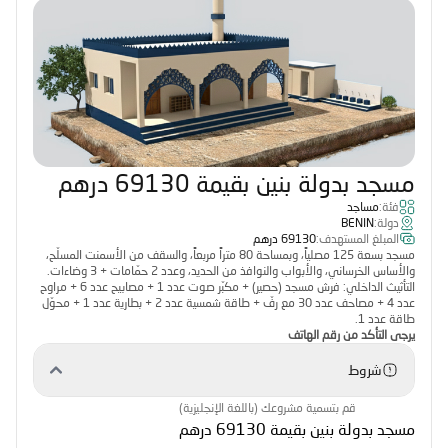
مسجد بدولة بنين بقيمة 69130 درهم
فئة:
مساجد
دولة:
BENIN
المبلغ المستهدف:
69130 درهم
مسجد بسعة 125 مصلياً، وبمساحة 80 متراً مربعاً، والسقف من الأسمنت المسلّح،
والأساس الخرساني، والأبواب والنوافذ من الحديد، وعدد 2 حمّامات + 3 وضاءات.
التأثيث الداخلي: فرش مسجد (حصير) + مكبّر صوت عدد 1 + مصابيح عدد 6 + مراوح
عدد 4 + مصاحف عدد 30 مع رفّ + طاقة شمسية عدد 2 + بطارية عدد 1 + محوّل
طاقة عدد 1.
يرجى التأكد من رقم الهاتف
شروط
قم بتسمية مشروعك (باللغة الإنجليزية)