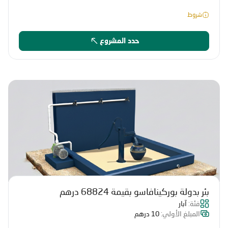
شروط
حدد المشروع
بئر بدولة بوركينافاسو بقيمة 68824 درهم
فئة:
آبار
المبلغ الأولي:
10 درهم