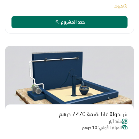
شروط
حدد المشروع
بئر بدولة غانا بقيمة 7270 درهم
فئة:
آبار
المبلغ الأولي:
10 درهم