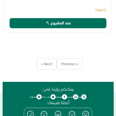
شروط
حدد المشروع
Next »
« Previous
يمكنكم زيارتنا على:
تويتر
لينكدين
فيسبوك
سناب شات
انستغرام
أعطنا تقييمك: