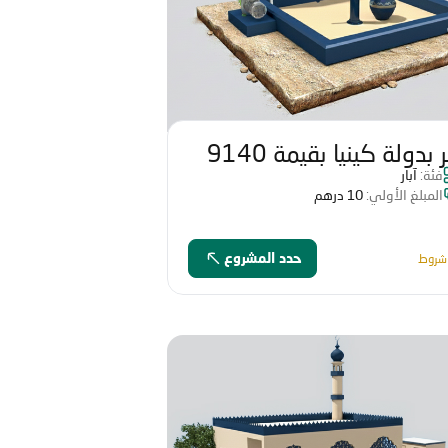
بئر بدولة كينيا بقيمة 9140
فئة:
آبار
هم
المبلغ الأولي:
10 درهم
شروط
حدد المشروع