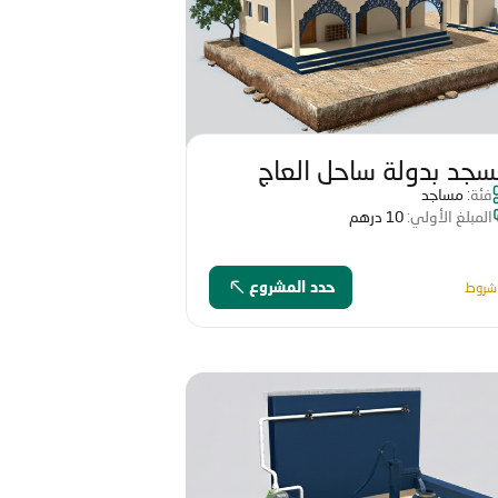
جد بدولة ساحل العاج
فئة:
مساجد
ة 65930 درهم
المبلغ الأولي:
10 درهم
شروط
حدد المشروع