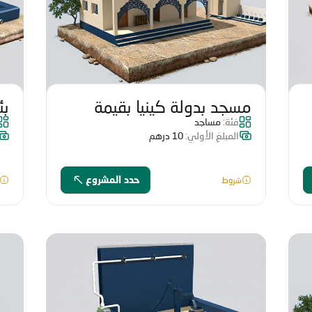
مسجد بدولة كينيا بقيمة
فئة:
مساجد
86134 درهم
در
المبلغ الأولي:
10 درهم
شروط
حدد المشروع