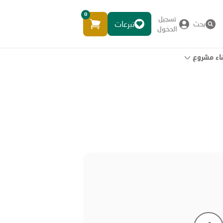
0
تسجيل
تبرعات
بحث
الدخول
اء مشروع