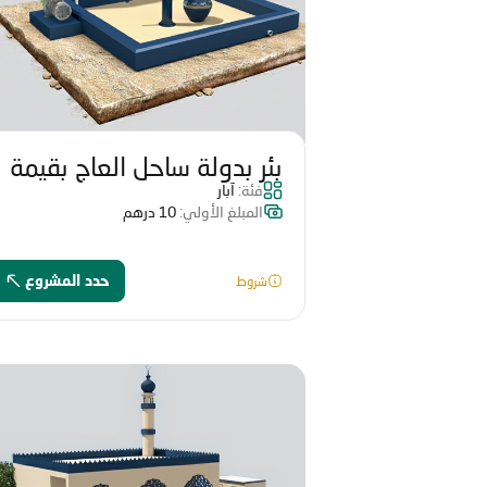
بئر بدولة ساحل العاج بقيمة
فئة:
آبار
10860 درهم
المبلغ الأولي:
10 درهم
شروط
حدد المشروع