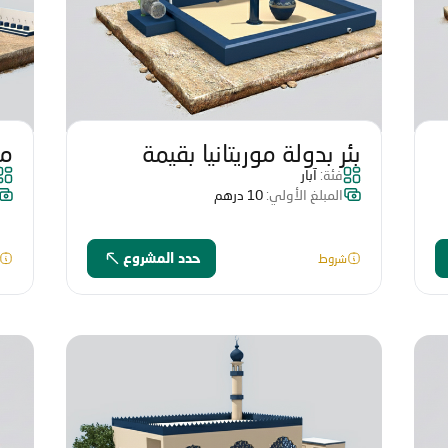
بئر بدولة موريتانيا بقيمة
مس
فئة:
آبار
46014 درهم
بقيم
المبلغ الأولي:
10 درهم
شروط
حدد المشروع