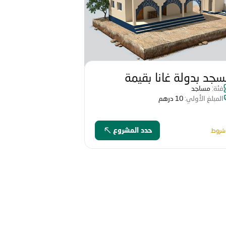
جد بدولة غانا بقيمة
فئة:
مساجد
333 درهم
المبلغ الأولي:
10 درهم
شروط
حدد المشروع