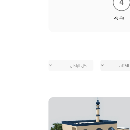
4
يشارك