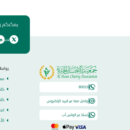
يمكنكم زي
تويتر
روابط
معل
80016
كلم
كلم
تواصل معنا عبر البريد الإلكتروني
اتص
راسلنا عبر الواتس آب
الأ