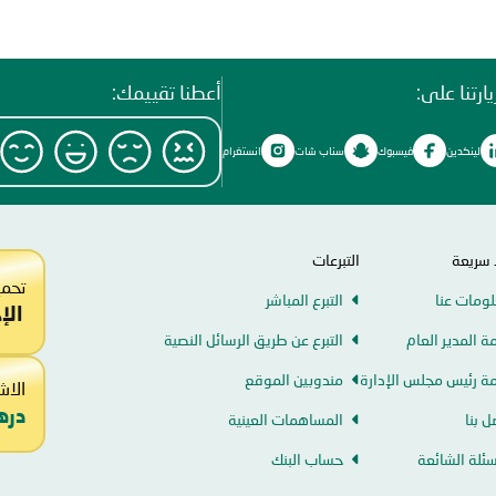
ارتنا على:
أعطنا تقييمك:
لينكدين
فيسبوك
سناب شات
انستغرام
 سريعة
التبرعات
تحمي
ومات عنا
التبرع المباشر
الإ
ة المدير العام
التبرع عن طريق الرسائل النصية
ة رئيس مجلس الإدارة
مندوبين الموقع
الاش
دره
ل بنا
المساهمات العينية
سئلة الشائعة
حساب البنك