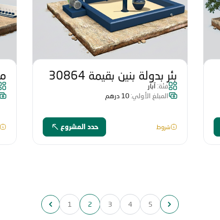
بئر بدولة بنين بقيمة 30864
مس
فئة:
آبار
درهم
60
المبلغ الأولي:
10 درهم
شروط
حدد المشروع
1
2
3
4
5