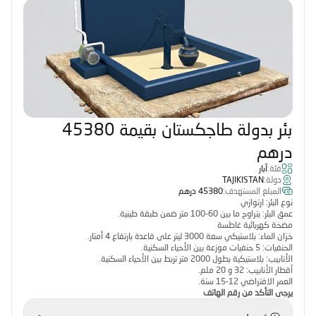
بئر بدولة طاجكستان بقيمة 45380
درهم
فئة:
آبار
دولة:
TAJIKISTAN
المبلغ المستهدف:
45380 درهم
نوع البئر: ارتوازي
عمق البئر: يتراوح ما بين 60-100 متر ضمن طبقة طينية.
مضخة كهربائية غاطسة
خزان الماء: بلاستيكي سعة 3000 ليتر على قاعدة بارتفاع 4 أمتار.
الحنفيات: 5 حنفيات موزعة بين الأحياء السكنية.
الأنابيب: بلاستيكية بطول 2000 متر تربط بين الأحياء السكنية.
أقطار الأنابيب: 32 و 20 ملم.
العمر الافتراضي 12-15 سنة.
يرجى التأكد من رقم الهاتف