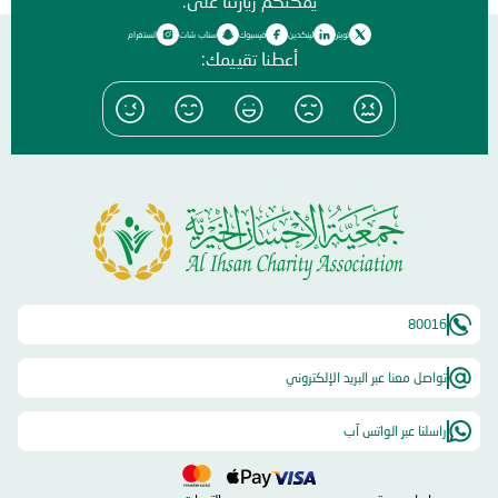
يمكنكم زيارتنا على:
تويتر
لينكدين
فيسبوك
سناب شات
انستغرام
أعطنا تقييمك:
80016
تواصل معنا عبر البريد الإلكتروني
راسلنا عبر الواتس آب