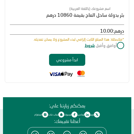
اسم مشروعك (باللغة العربية)
درهم:
*ملاحظة: هذا المبلغ الثابت إلزامي لبدء المشروع ولا يمكن تعديله.
أوافق وأقبل
شروط
ابدأ مشروعي
يمكنكم زيارتنا على:
تويتر
لينكدين
فيسبوك
سناب شات
انستغرام
أعطنا تقييمك: