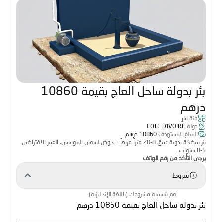
بئر بدولة ساحل العاج بقيمة 10860
درهم
فئة:
آبار
دولة:
COTE D'IVOIRE
المبلغ المستهدف:
10860 درهم
بئر بمضخة يدوية عمق 8-20 متراً مربعاً + حوض لسقي المواشي، العمر الافتراضي
5-8 سنوات.
يرجى التأكد من رقم الهاتف
شروط
قم بتسمية مشروعك (باللغة الإنجليزية)