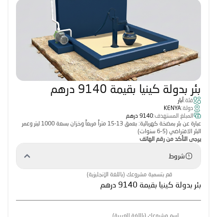
بئر بدولة كينيا بقيمة 9140 درهم
فئة:
آبار
دولة:
KENYA
المبلغ المستهدف:
9140 درهم
عبارة عن بئر بمضخة كهربائية: بعمق 13-15 متراً مربعاً وخزان بسعة 1000 ليتر وعمر
البئر الافتراضي (5-6 سنوات)
يرجى التأكد من رقم الهاتف
شروط
قم بتسمية مشروعك (باللغة الإنجليزية)
اسم مشروعك (باللغة العربية)