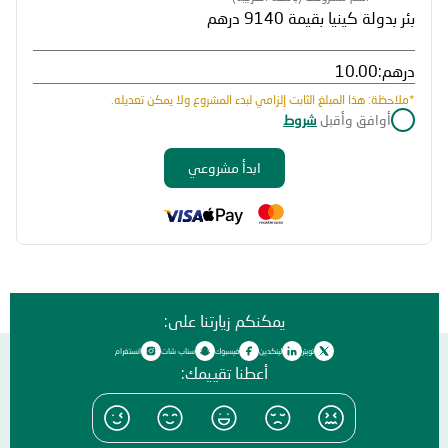
درهم:
*ملاحظة: هذا المبلغ الثابت إلزامي لبدء المشروع ولا يمكن تعديله.
أوافق وأقبل
شروط
ابدأ مشروعي
يمكنكم زيارتنا على:
تويتر
لينكدين
فيسبوك
سناب شات
انستغرام
أعطنا تقييمك: