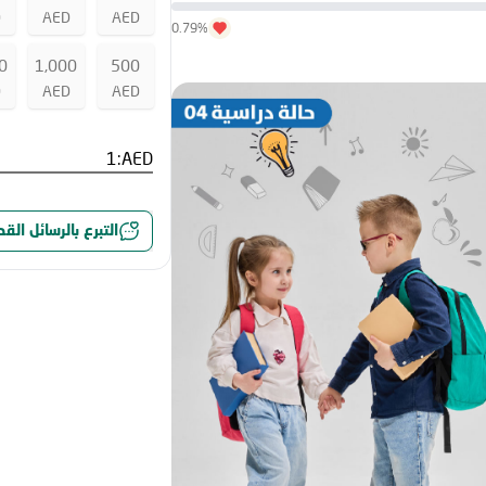
D
AED
AED
0.79%
0
1,000
500
D
AED
AED
AED:
التبرع بالرسائل الق