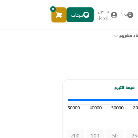
0
تسجيل
تبرعات
بحث
الدخول
اء مشروع
قيمة التبرع
50000
40000
30000
20
200
100
50
25