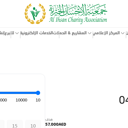
ن
المركز الإعلامي
الخدمات الإلكترونية
إنش
المشاريع & الحملات
للتبرع
000
10000
10
هدف
57,000AED
15
10