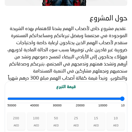
حول المشروع
.
تقديم مشروع خاص لأصحاب الهمم يشدنا للاهتمام بهذه الشريحة
الموجودة في مجتمعنا وبفضل تبرعاتكم ومساعداتكم المستمرة
سنقدم لأصحاب الهمم الذين يحتاجون لرعاية خاصة واحتياجات
ضرورية غير قادرين على توفيرها بسبب سوء الحالة المادية لذويهم،
فهؤلاء يحتاجون إلى الأيادي البيضاء لتمسح دموعهم وتشد من
أزرهم وتشحذ همتهم وتدمجهم في المجتمع، بتبرعكم وصدقاتكم
سنحميهم ونجعلهم مشاركين في التنمية المستدامة
والتطوير، وتبدأ قيمة كفالة أصحاب الهمم مبلغ 300 درهم شهرياً
قيمة التبرع
50000
40000
30000
20000
10000
10
200
100
50
25
15
10
AED
AED
AED
AED
AED
AED