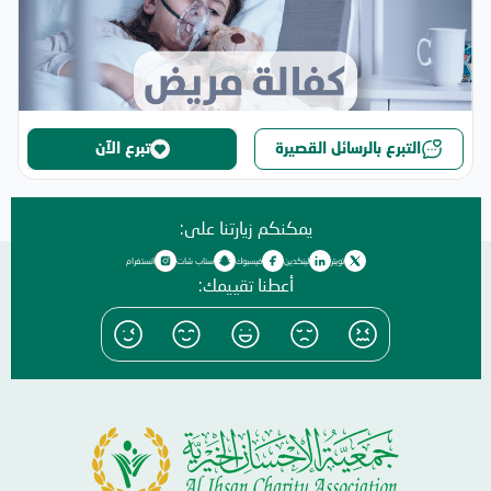
التبرع بالرسائل القصيرة
تبرع الآن
يمكنكم زيارتنا على:
تويتر
لينكدين
فيسبوك
سناب شات
انستغرام
أعطنا تقييمك: