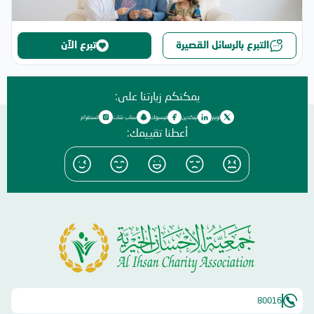
التبرع بالرسائل القصيرة
تبرع الآن
يمكنكم زيارتنا على:
تويتر
لينكدين
فيسبوك
سناب شات
انستغرام
أعطنا تقييمك:
80016