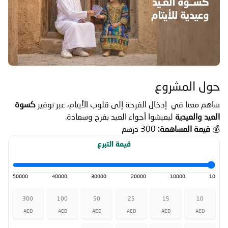
حول المشروع
ساهم معنا في إدخال الفرحة إلى قلوب الأيتام، عبر توفير
كسوة
العيد والعيدية
ليعيشوا أجواء العيد بفرح وسعادة.
💰
قيمة المساهمة:
300 درهم
قيمة التبرع
50000
40000
30000
20000
10000
10
300
100
50
25
15
10
AED
AED
AED
AED
AED
AED