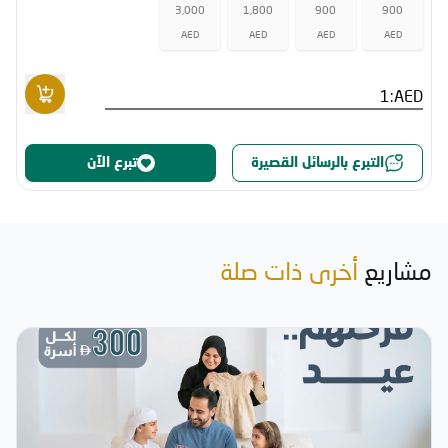
3,000
1,800
900
900
AED
AED
AED
AED
AED:
التبرع بالرسائل القصيرة
تبرع الآن
مشاريع
أخرى ذات صلة