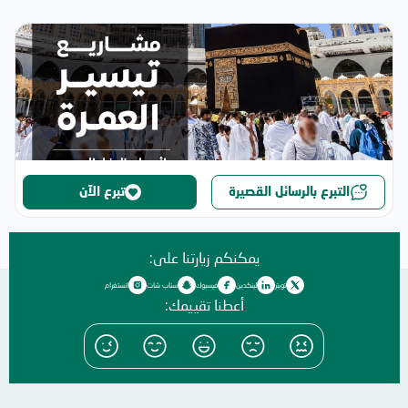
التبرع بالرسائل القصيرة
تبرع الآن
يمكنكم زيارتنا على:
تويتر
لينكدين
فيسبوك
سناب شات
انستغرام
أعطنا تقييمك: