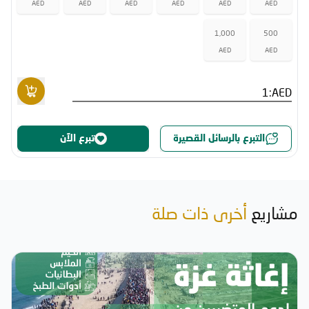
AED
AED
AED
AED
AED
AED
1,000
500
AED
AED
AED:
التبرع بالرسائل القصيرة
تبرع الآن
مشاريع
أخرى ذات صلة