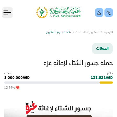
menu
الرئيسية
المشاريع & الحملات
شاهد جميع المشاريع
الحملات
حملة جسور الشتاء لإغاثة غزة
حاضِر
هدف
1,000,000AED
122,621AED
12.26%