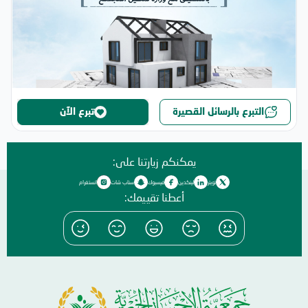
التبرع بالرسائل القصيرة
تبرع الآن
يمكنكم زيارتنا على:
تويتر
لينكدين
فيسبوك
سناب شات
انستغرام
أعطنا تقييمك: