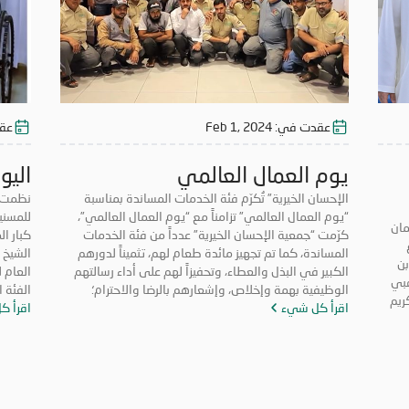
عقدت في:
Feb 1, 2024
عق
يوم العمال العالمي
اليو
الإحسان الخيرية” تُكرّم فئة الخدمات المساندة بمناسبة
نظمت ج
“يوم العمال العالمي” تزامناً مع “يوم العمال العالمي”،
للمسني
مان
كرّمت “جمعية الإحسان الخيرية” عدداً من فئة الخدمات
كبار ا
المساندة، كما تم تجهيز مائدة طعام لهم، تثميناً لدورهم
الشيخ 
بن
الكبير في البذل والعطاء، وتحفيزاً لهم على أداء رسالتهم
العام ل
هبي
الوظيفية بهمة وإخلاص، وإشعارهم بالرضا والاحترام؛
الفئة 
ريم
اقرأ كل شيء
لدورهم المهم في مسيرتهم المهنية. وجاء التكريم في
اقرأ ك
رقصة ش
أجواء من الفرح والسعادة بين العاملين على اللفتة
كبار ال
ى
الإنسانية التي قدمتها “الإحسان الخيرية”، التي تدل على
المحبة
ان
إيمان الجمعية بأهمية الكوادر العاملة، وضرورة الاحتفاء
الدعم ا
شاركة
بهم بهذه المناسبة العالمية. وأكد سعادة الشيخ راشد بن
استقلا
عجمان”
محمد بن علي بن راشد النعيمي، مدير عام الجمعية، أن