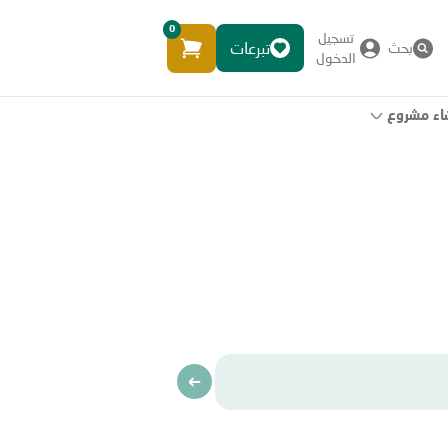
0
تسجيل
تبرعات
بحث
الدخول
اء مشروع