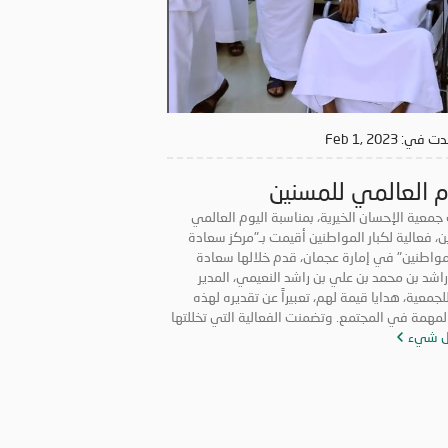
دت في:
Feb 1, 2023
م العالمي للمسنين
معية الإحسان الخيرية، بمناسبة اليوم العالمي
ن، فعالية لكبار المواطنين أقيمت بـ"مركز سعادة
لمواطنين" في إمارة عجمان، قدم خلالها سعادة
راشد بن محمد بن علي بن راشد النعيمي، المدير
لجمعية، هدايا قيمة لهم، تعبيراً عن تقديره لهذه
المهمة في المجتمع. وتضمنت الفعالية التي تخللتها
ل شيء
عبية أداها أصحاب الهمم، الاستماع إلى ذكريات
مواطنين الجميلة واحتياجاتهم، بهدف تعزيز أواصر
 بين أفراد المجتمع، وتحسين جودة حياتهم، وتقديم
لذي يحتاجون إليه نفسياً ومعنوياً للحفاظ على
ليتهم وكرامتهم.