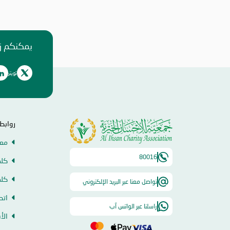
من منطلق مسؤوليتها المجتمعية وواجبها تجاه الإمارة
قامت برعاية ذهبية للفعاليات والنشاطات والمبادرات
الدينية والاجتماعية المتنوعة التي تحاكي روحانيات ش
رمضان المبارك، انسجاماً مع نهج الخير والعطاء الذي تت
الجمعية منذ تأسيسها، وتعزيزاً لمكانة الإمارة وإبراز د
يمكنكم زي
في نشر قيم الخير والمحبة في الشهر الفضيل.
تويتر
روابط
معل
80016
كلم
كلم
تواصل معنا عبر البريد الإلكتروني
اتص
راسلنا عبر الواتس آب
الأ