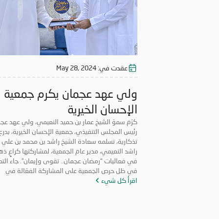
عقدت في:
May 28, 2024
ولي عهد عجمان يكرم جمعية
الإحسان الخيرية
كرّم سموّ الشيخ عمار بن حميد النعيمي، ولي عهد عج
رئيس المجلس التنفيذي، جمعية الإحسان الخيرية، بدرع
تذكارية، تسلمه سعادة الشيخ راشد بن محمد بن علي 
راشد النعيمي، مدير عام الجمعية، لمشاركتها كراعٍ ذ
في فعاليات “رمضان عجمان.. تقوى وإيمان”. جاء التك
في ظل حرص الجمعية على المشاركة الفعّالة في
اقرأ كل شيء
الفعاليات والمبادرات التي لها قيمة مضافة تعود عل
المجتمع بالخير والنفع، وهو ما تتميز به فعاليات “رمض
عجمان.. تقوى وإيمان” في نسخه السابقة. وتأتي م
“الإحسان الخيرية” في الدورة ال18 من “رمضان 