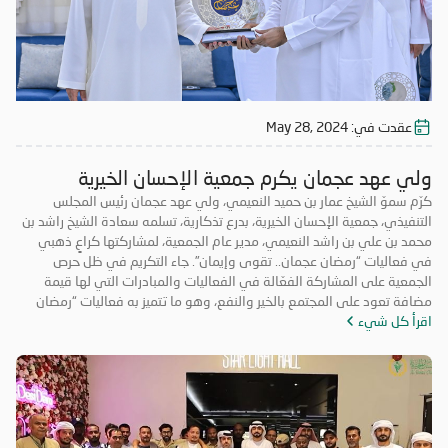
عقدت في:
May 28, 2024
ولي عهد عجمان يكرم جمعية الإحسان الخيرية
كرّم سموّ الشيخ عمار بن حميد النعيمي، ولي عهد عجمان رئيس المجلس
التنفيذي، جمعية الإحسان الخيرية، بدرع تذكارية، تسلمه سعادة الشيخ راشد بن
محمد بن علي بن راشد النعيمي، مدير عام الجمعية، لمشاركتها كراعٍ ذهبي
في فعاليات “رمضان عجمان.. تقوى وإيمان”. جاء التكريم في ظل حرص
الجمعية على المشاركة الفعّالة في الفعاليات والمبادرات التي لها قيمة
مضافة تعود على المجتمع بالخير والنفع، وهو ما تتميز به فعاليات “رمضان
اقرأ كل شيء
عجمان.. تقوى وإيمان” في نسخه السابقة. وتأتي مشاركة “الإحسان الخيرية”
في الدورة ال18 من “رمضان عجمان” من منطلق مسؤوليتها المجتمعية
وواجبها تجاه الإمارة؛ إذ قامت برعاية ذهبية للفعاليات والنشاطات
والمبادرات الدينية والاجتماعية المتنوعة التي تحاكي روحانيات شهر رمضان
المبارك، انسجاماً مع نهج الخير والعطاء الذي تتبناه الجمعية منذ تأسيسها،
وتعزيزاً لمكانة الإمارة وإبراز دورها في نشر قيم الخير والمحبة في الشهر
الفضيل.