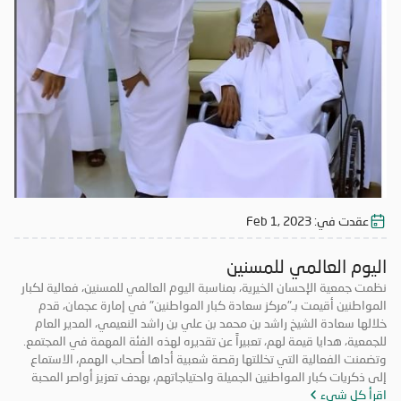
خصوصاً؛ إذ إنهم جزء لا يتجزأ من مسيرة الخير والعطاء التي تمضي بها الجمعية،
ويحملون على عاتقهم مهمات كفيلة بإنجاح المبادرات والبرامج الإنسانية التي
تنفذها. وأشار سعادة الشيخ راشد، إلى أن دولة الإمارات سنت القوانين
الداعمة والمنصفة للعمال، وأولتهم اهتماماً خاصاً؛ لذا فإن “الإحسان” تسير
على النهج ذاته في تقديم الدعم والمساندة للعمال والوقوف إلى جانبهم بما
يؤمن لهم حياة كريمة. #يوم_العمال_العالمي
عقدت في:
Feb 1, 2023
اليوم العالمي للمسنين
نظمت جمعية الإحسان الخيرية، بمناسبة اليوم العالمي للمسنين، فعالية لكبار
المواطنين أقيمت بـ"مركز سعادة كبار المواطنين" في إمارة عجمان، قدم
خلالها سعادة الشيخ راشد بن محمد بن علي بن راشد النعيمي، المدير العام
للجمعية، هدايا قيمة لهم، تعبيراً عن تقديره لهذه الفئة المهمة في المجتمع.
وتضمنت الفعالية التي تخللتها رقصة شعبية أداها أصحاب الهمم، الاستماع
إلى ذكريات كبار المواطنين الجميلة واحتياجاتهم، بهدف تعزيز أواصر المحبة
اقرأ كل شيء
بين أفراد المجتمع، وتحسين جودة حياتهم، وتقديم الدعم الذي يحتاجون إليه