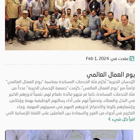
عقدت في:
Feb 1, 2024
يوم العمال العالمي
الإحسان الخيرية” تُكرّم فئة الخدمات المساندة بمناسبة “يوم العمال العالمي”
تزامناً مع “يوم العمال العالمي”، كرّمت “جمعية الإحسان الخيرية” عدداً من
فئة الخدمات المساندة، كما تم تجهيز مائدة طعام لهم، تثميناً لدورهم الكبير
في البذل والعطاء، وتحفيزاً لهم على أداء رسالتهم الوظيفية بهمة وإخلاص،
وإشعارهم بالرضا والاحترام؛ لدورهم المهم في مسيرتهم المهنية. وجاء
التكريم في أجواء من الفرح والسعادة بين العاملين على اللفتة الإنسانية التي
اقرأ كل شيء
قدمتها “الإحسان الخيرية”، التي تدل على إيمان الجمعية بأهمية الكوادر
العاملة، وضرورة الاحتفاء بهم بهذه المناسبة العالمية. وأكد سعادة الشيخ
راشد بن محمد بن علي بن راشد النعيمي، مدير عام الجمعية، أن “الإحسان
الخيرية” تولي اهتماماً بالغاً بكوادرها البشرية عموماً، وفئة العمالة المساعدة