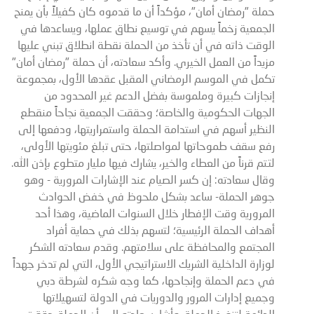
حملة "رمضان أمان"، مؤكداً أن ما قدموه كان كفيلاً بأن يمنح
الجمعية زخماً يسهم في توسيع نطاق عملها، ويساعدها في
الوقت ذاته في أن تأخذ من الحملة نقطة انطلاق تبني عليها
مزيداً من العمل الخيري. وأكد سعادته، أن حملة "رمضان أمان"
تكمل في الموسم الرمضاني المقبل عقدها الأول، بمجموعة
إنجازات كبيرة وملموسة بفضل الدعم غير المحدود من
الجهات الحكومية والخاصة؛ وحققت الجمعية نجاحاً منقطع
النظير أسهم في استدامة الحملة واستمراريتها، ودفعها إلى
رفع سقف طموحاتها لمواصلتها، حتى تبلغ مئويتها الأولى،
لتتم قرناً من العطاء والخير، يشارك فيها مليار متطوع بإذن الله.
وقال سعادته: إن كسر الصيام عند الإشارات المرورية - وهو
جوهر الحملة- ساعد بشكل ملحوظ في خفض الحوادث
المرورية وقت الإفطار خلال السنوات الماضية، وهذا أحد
أهداف الحملة الرئيسية؛ لتسهم بذلك في حماية أفراد
المجتمع والمحافظة على سلامتهم. وقدم سعادته الشكر
لوزارة الداخلية الشريك الاستراتيجي الأول، التي لم تدخر جهداً
في دعم الحملة وإنجاحها، كما وجه شكره لشرطة دبي
وجميع إدارات المرور والدوريات في الدولة لتسهيلاتها
الدائمة لتنفيذ الحملة. وأشار سعادته إلى أن الحملة حققت