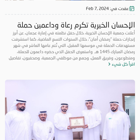
عقدت في:
Feb 7, 2024
الإحسان الخيرية تكرم رعاة وداعمين حملة
(رمضان أمان 9)
أعلنت جمعية الإحسان الخيرية، خلال حفل نظمته في إمارة عجمان، عن أبرز
إنجازات حملة "رمضان أمان"، خلال السنوات التسع الماضية، كما استشرفت
مستهدفات الحملة في موسمها المقبل، التي تُتم عامها العاشر في شهر
رمضان المبارك 1445 هـ. واستعرض الحفل الذي حضره داعمون للحملة،
ومتطوعون، وفريق العمل، وجمع من موظفي الجمعية، وصحفيون، تفاصيل
اقرأ كل شيء
حملة "رمضان أمان" خلال مواسمها السابقة، مشيرة إلى أن الحملة استقطبت
113480 متطوعاً، نفذوا أكثر من 5.1 مليون ساعة عمل، وزعوا خلالها 4.5
مليون وجبة إفطار في 878 موقعاً، ومن المتوقع أن تزيد هذه الأعداد في
الموسم المقبل. وتخلل الحفل عزف النشيد الوطني لدولة الإمارات، كما تم
عرض فيديو أبرز تفاصيل حملة "رمضان أمان" في نسختها التاسعة، وأظهر جانباً
من توزيع الوجبات التي قام بها المتطوعون، إضافة إلى دور الحملة وإنجازاتها.
ورحب سعادة الشيخ راشد بن محمد بن علي بن راشد النعيمي، المدير العام
للجمعية، في كلمة ألقاها خلال الحفل، بالحضور، وقدم جزيل الشكر لكافة
الداعمين والمتطوعين وفريق العمل الذين أسهموا جميعاً في إنجاح حملة
"رمضان أمان"، مؤكداً أن ما قدموه كان كفيلاً بأن يمنح الجمعية زخماً يسهم
في توسيع نطاق عملها، ويساعدها في الوقت ذاته في أن تأخذ من الحملة
نقطة انطلاق تبني عليها مزيداً من العمل الخيري. وأكد سعادته، أن حملة
"رمضان أمان" تكمل في الموسم الرمضاني المقبل عقدها الأول، بمجموعة