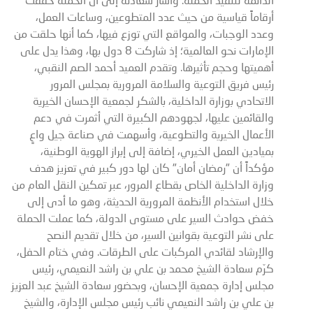
أرقاماً قياسية من حيث عدد المتطوعين، وساعات العمل،
وعدد الوجبات، والمواقع التي توزع فيها، كما أنها حلقت من
الإمارات نحو العالمية؛ إذ شاركت 8 دول بها، وهذا يدل على
أهميتها وحجم تأثيرها. وتقدم العميد أحمد الصم النقبي،
رئيس فريق التوعية والسلامة المرورية بمجلس المرور
الاتحادي بوزارة الداخلية، بالشكر لجمعية الإحسان الخيرية
والقائمين عليها، لجهودهم الكبيرة التي أثمرت في دعم
الأعمال الخيرية والتطوعية، وأسهمت في صناعة جيل واعٍ
بميادين العمل الخيري، إضافة إلى إبراز الهوية الوطنية،
مؤكداً أن "رمضان أمان" كان لها دور كبير في تعزيز هدف
وزارة الداخلية الخاص بقطاع المرور، عبر تمكين النقل العام من
خلال استخدام الأنظمة المرورية الحديثة، وهو ما أدى إلى
خفض حوادث السير على مستوى الدولة، كما عملت الحملة
على نشر التوعية بقوانين السير، من خلال تقديم النصح
والإرشاد لقائدي المركبات على الطرقات. وفي ختام الحفل،
كرّم سعادة الشيخ محمد بن علي بن راشد النعيمي، رئيس
مجلس إدارة جمعية الإحسان، وبحضور سعادة الشيخ عبد العزيز
بن علي بن راشد النعيمي نائب رئيس مجلس الإدارة، والشيخ