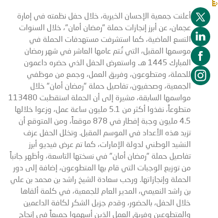
أعلنت جمعية الإحسان الخيرية، خلال حفل نظمته في إمارة
عجمان، عن أبرز إنجازات حملة "رمضان أمان"، خلال السنوات
التسع الماضية، كما استشرفت مستهدفات الحملة في
موسمها المقبل، التي تُتم عامها العاشر في شهر رمضان
المبارك 1445 هـ. واستعرض الحفل الذي حضره داعمون
للحملة، ومتطوعون، وفريق العمل، وجمع من موظفي
الجمعية، وصحفيون، تفاصيل حملة "رمضان أمان" خلال
مواسمها السابقة، مشيرة إلى أن الحملة استقطبت 113480
متطوعاً، نفذوا أكثر من 5.1 مليون ساعة عمل، وزعوا خلالها
4.5 مليون وجبة إفطار في 878 موقعاً، ومن المتوقع أن
تزيد هذه الأعداد في الموسم المقبل. وتخلل الحفل عزف
النشيد الوطني لدولة الإمارات، كما تم عرض فيديو أبرز
تفاصيل حملة "رمضان أمان" في نسختها التاسعة، وأظهر جانباً
من توزيع الوجبات التي قام بها المتطوعون، إضافة إلى دور
الحملة وإنجازاتها. ورحب سعادة الشيخ راشد بن محمد بن علي
بن راشد النعيمي، المدير العام للجمعية، في كلمة ألقاها
خلال الحفل، بالحضور، وقدم جزيل الشكر لكافة الداعمين
والمتطوعين وفريق العمل الذين أسهموا جميعاً في إنجاح