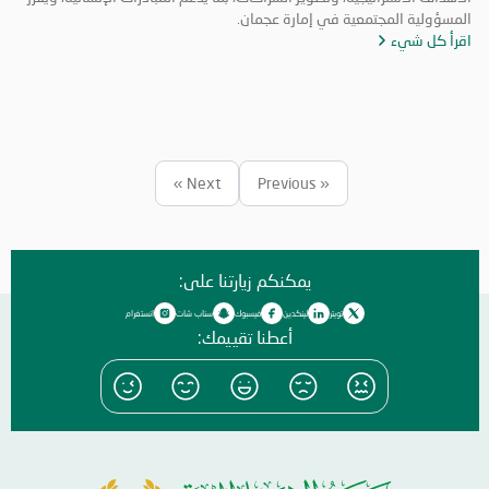
المسؤولية المجتمعية في إمارة عجمان.
اقرأ كل شيء
Next »
« Previous
يمكنكم زيارتنا على:
تويتر
لينكدين
فيسبوك
سناب شات
انستغرام
أعطنا تقييمك: