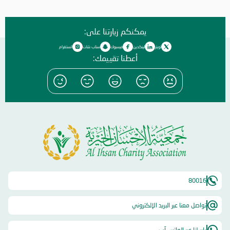
المبذولة في سبيل تحقيق رؤية الجمعية الاستشرافية المستدامة ، مشيراً إلى
أن طريق النجاح و الفلاح هو طريق يتم تصميمه بدقة بالغة من خلال أطر
تنظيمية يتم فيها تحديد النظام و الأهداف و المهام و أشكال التدريب
يمكنكم زيارتنا على:
المطلوبة و سبل الدعم و التيسير ، و هو الأمر الذي نعمل من خلاله و نسعي
إلي استكماله بفضل دعمكم و تعاونكم الدائم . و أضاف الشيخ عبد العزيز :
تويتر
لينكدين
فيسبوك
سناب شات
انستغرام
نستذكر معاً الآن العام الماضي ٢٠٢٢ و نري ما كان فيه من تحديات و إنجازات
أعطنا تقييمك:
، لندرك بأننا نسير علي الطريق الصحيح ، مؤكداً أن العمل الخيري المستدام في
عمقه يسعى إلى تمكين الأفراد و نصرتهم حتى يتمكنوا من الإسهام بشكل
فعّال في خدمة المجتمع ، و في تطوير أنفسهم و قدراتهم من أجل خلق
واقعٍ معيشي أفضل … و قال : نؤكد استمرارية العمل الخيري المستدام النافع
و ضرورته القصوى ، حتى نعمل معاً في رفعة أفراد مجتمعنا بكافة فئاته. من
جانبه ،أكد الشيخ راشد بن محمد بن علي بن. راشد النعيمي ، المدير العام ، أن
الجمعية حققت إنجازات و نتائج متميزة و مثمرة خلال عام ٢٠٢٢ ؛ إذا تمكنت
من تحقيق المستهدفات التي وضعتها نصب عينيها ، و استطاعت الوصول إلي
الفئات الأكثر ضعفاً في المجتمع ، مشيراً إلي أن الأهمية القصوى هي دعم
من يحتاج إلي عون و مساندة. و قال : إن هذا ليس كل شيء ، فنحن نسعي
إلى التطوير و الابتكار ، و النهوض بالكوادر ، كي نحافظ على استدامة العمل
الخيري ، و تنفيذ خطط الجمعية الاستراتيجية ، و توسيع قاعدة المستفيدين ، و
80016
إيجاد آليات. للوصول إلي الفئات المستحقة. و تخلل الاجتماع مناقشات هدفت
إلى تبادل الأفكار و تلقي الملاحظات من أعضاء الجمعية العمومية ؛ بهدف
التطوير و الابتكار ، و التقدم بالمستوي إلي مراتب متقدمة. و في ختام
تواصل معنا عبر البريد الإلكتروني
الاجتماع ، وجه الشيخ راشد بن محمد بن علي بن راشد النعيمي ، الشكر لجنود
الخير ، الذين وقفوا علي حاجات الناس و لبّوها ، مبدياً سعادته من النتائج التي
راسلنا عبر الواتس آب