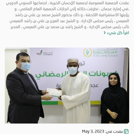
الجمعية حققت إنجازات و نتائج متميزة و مثمرة خلال عام ٢٠٢٢ ؛ إذا تمكنت
العمومية لعام 2023
عقدت الجمعية العمومية لجمعية الإحسان الخيرية ، اجتماعها السنوي الدوري
من تحقيق المستهدفات التي وضعتها نصب عينيها ، و استطاعت الوصول إلي
،في إمارة عجمان ، تطرقت خلاله إلي انجازات الجمعية العام الماضي ، و
الفئات الأكثر ضعفاً في المجتمع ، مشيراً إلي أن الأهمية القصوى هي دعم
رؤيتها الاستشرافية اللاحقة ، و ذلك بحضور الشيخ محمد بن علي بن راشد
من يحتاج إلي عون و مساندة. و قال : إن هذا ليس كل شيء ، فنحن نسعي
النعيمي ، رئيس مجلس الإدارة ، و الشيخ عبد العزيز بن علي بن راشد النعيمي
إلى التطوير و الابتكار ، و النهوض بالكوادر ، كي نحافظ على استدامة العمل
نائب رئيس مجلس الإدارة ، و الشيخ راشد بن محمد بن علي النعيمي ، المدير
الخيري ، و تنفيذ خطط الجمعية الاستراتيجية ، و توسيع قاعدة المستفيدين ، و
اقرأ كل شيء
العام و أعضاء الجمعية العمومية ، و ممثلي وزارة تنمية المجتمع . ترأس
إيجاد آليات. للوصول إلي الفئات المستحقة. و تخلل الاجتماع مناقشات هدفت
الاجتماع الشيخ محمد بن علي بن راشد النعيمي ؛ حيث شكر ممثلي وزارة تنمية
إلى تبادل الأفكار و تلقي الملاحظات من أعضاء الجمعية العمومية ؛ بهدف
المجتمع ، لما بذلوه من جهود كبيرة في تقديم التسهيلات للجمعية ، و تذليل
التطوير و الابتكار ، و التقدم بالمستوي إلي مراتب متقدمة. و في ختام
الصعاب أمامها ، كما أكد فخره بما تحقق من إنجازات نوعية ، خلال الفترة
الاجتماع ، وجه الشيخ راشد بن محمد بن علي بن راشد النعيمي ، الشكر لجنود
الماضية ، متمنياً الاستمرار في تحقيق الخطط الاستراتيجية و أهدافها
الخير ، الذين وقفوا علي حاجات الناس و لبّوها ، مبدياً سعادته من النتائج التي
المرسومة ، و أداء رسالتها السامية ، و تحقيق الاستدامة في مد يد العون لكل
تبشر بمستقبل أكثر عطاءً يساهم في الأعمال الخيرية و الإنسانية بشكل فاعل.
محتاج ، عبر بناء الثقة بين الجمعية و المجتمع. و تقدم الشيخ عبد العزيز بن علي
بن راشد النعيمي ، خلال مداخلته ، بالشكر و الامتنان على كل الدعم و الجهود
المبذولة في سبيل تحقيق رؤية الجمعية الاستشرافية المستدامة ، مشيراً إلى
أن طريق النجاح و الفلاح هو طريق يتم تصميمه بدقة بالغة من خلال أطر
تنظيمية يتم فيها تحديد النظام و الأهداف و المهام و أشكال التدريب
المطلوبة و سبل الدعم و التيسير ، و هو الأمر الذي نعمل من خلاله و نسعي
إلي استكماله بفضل دعمكم و تعاونكم الدائم . و أضاف الشيخ عبد العزيز :
نستذكر معاً الآن العام الماضي ٢٠٢٢ و نري ما كان فيه من تحديات و إنجازات
، لندرك بأننا نسير علي الطريق الصحيح ، مؤكداً أن العمل الخيري المستدام في
عمقه يسعى إلى تمكين الأفراد و نصرتهم حتى يتمكنوا من الإسهام بشكل
فعّال في خدمة المجتمع ، و في تطوير أنفسهم و قدراتهم من أجل خلق
عقدت في:
May 3, 2023