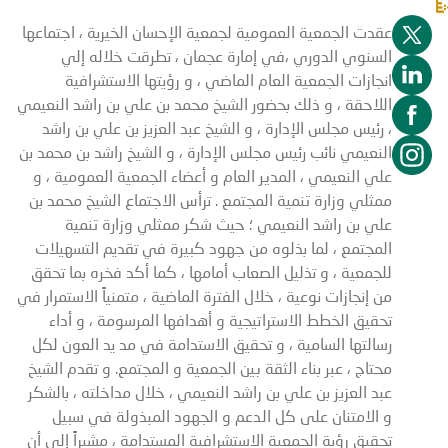
عقدت الجمعية العمومية لجمعية الإحسان الخيرية ، اجتماعها
السنوي الدوري ،في إمارة عجمان ، تطرقت خلاله إلي
انجازات الجمعية العام الماضي ، و رؤيتها الاستشرافية
اللاحقة ، و ذلك بحضور الشيخ محمد بن علي بن راشد النعيمي
، رئيس مجلس الإدارة ، و الشيخ عبد العزيز بن علي بن راشد
النعيمي نائب رئيس مجلس الإدارة ، و الشيخ راشد بن محمد بن
علي النعيمي ، المدير العام و أعضاء الجمعية العمومية ، و
ممثلي وزارة تنمية المجتمع . ترأس الاجتماع الشيخ محمد بن
علي بن راشد النعيمي ؛ حيث شكر ممثلي وزارة تنمية
المجتمع ، لما بذلوه من جهود كبيرة في تقديم التسهيلات
للجمعية ، و تذليل الصعاب أمامها ، كما أكد فخره بما تحقق
من إنجازات نوعية ، خلال الفترة الماضية ، متمنياً الاستمرار في
تحقيق الخطط الاستراتيجية و أهدافها المرسومة ، و أداء
رسالتها السامية ، و تحقيق الاستدامة في مد يد العون لكل
محتاج ، عبر بناء الثقة بين الجمعية و المجتمع. و تقدم الشيخ
عبد العزيز بن علي بن راشد النعيمي ، خلال مداخلته ، بالشكر
و الامتنان على كل الدعم و الجهود المبذولة في سبيل
تحقيق رؤية الجمعية الاستشرافية المستدامة ، مشيراً إلى أن