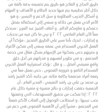
طريق النجاح و الفلاح هو طريق يتم تصميمه بدقة بالغة من
خلال أطر تنظيمية يتم فيها تحديد النظام و الأهداف و المهام
و أشكال التدريب المطلوبة و سبل الدعم و التيسير ، و هو
الأمر الذي نعمل من خلاله و نسعي إلي استكماله بفضل
دعمكم و تعاونكم الدائم . و أضاف الشيخ عبد العزيز : نستذكر
معاً الآن العام الماضي ٢٠٢٢ و نري ما كان فيه من تحديات
و إنجازات ، لندرك بأننا نسير علي الطريق الصحيح ، مؤكداً أن
العمل الخيري المستدام في عمقه يسعى إلى تمكين الأفراد
و نصرتهم حتى يتمكنوا من الإسهام بشكل فعّال في خدمة
المجتمع ، و في تطوير أنفسهم و قدراتهم من أجل خلق
واقعٍ معيشي أفضل … و قال : نؤكد استمرارية العمل الخيري
المستدام النافع و ضرورته القصوى ، حتى نعمل معاً في
رفعة أفراد مجتمعنا بكافة فئاته. من جانبه ،أكد الشيخ راشد
بن محمد بن علي بن. راشد النعيمي ، المدير العام ، أن
الجمعية حققت إنجازات و نتائج متميزة و مثمرة خلال عام
٢٠٢٢ ؛ إذا تمكنت من تحقيق المستهدفات التي وضعتها
نصب عينيها ، و استطاعت الوصول إلي الفئات الأكثر ضعفاً
في المجتمع ، مشيراً إلي أن الأهمية القصوى هي دعم من
يحتاج إلي عون و مساندة. و قال : إن هذا ليس كل شيء ،