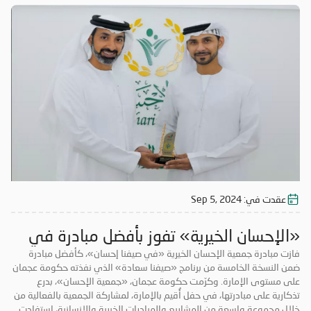
المتعففة، و«بالعافية عليكم» و«سقيا الماء» وغيرها من المشاريع التي
استفاد منها قطاع عريض من المجتمع. ولا تتوانى «جمعية الإحسان» عن دعم
المبادرات الخيرية والمشاركة فيها، سيراً على نهج دولة الإمارات الداعمة
للأعمال الخيرية والإنسانية، و تحرص «الإحسان» دوماً على تصدر المبادرات
الخيرية؛ بهدف توسيع أعمالها، وتحقيق أكبر قدر ممكن من النفع لفئات
المجتمع كافة.
عقدت في:
Sep 5, 2024
«الإحسان الخيرية» تفوز بأفضل مبادرة في
«صيفنا سعادة»
فازت مبادرة جمعية الإحسان الخيرية «في صيفنا إحسان»، كأفضل مبادرة
ضمن النسخة الخامسة من برنامج «صيفنا سعادة» الذي نفذته حكومة عجمان
على مستوى الإمارة. وكرّمت حكومة عجمان، «جمعية الإحسان»، بدرع
تذكارية على مبادرتها، في حفل أُقيم بالإمارة، لمشاركة الجمعية بالفعالية من
خلال مجموعة واسعة من المشاريع والمبادرات الخيرية والإنسانية، استفادت