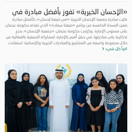
«الإحسان الخيرية» تفوز بأفضل مبادرة في
«صيفنا سعادة»
فازت مبادرة جمعية الإحسان الخيرية «في صيفنا إحسان»، كأفضل مبادرة
ضمن النسخة الخامسة من برنامج «صيفنا سعادة» الذي نفذته حكومة عجمان
على مستوى الإمارة. وكرّمت حكومة عجمان، «جمعية الإحسان»، بدرع
تذكارية على مبادرتها، في حفل أُقيم بالإمارة، لمشاركة الجمعية بالفعالية من
خلال مجموعة واسعة من المشاريع والمبادرات الخيرية والإنسانية، استفادت
اقرأ كل شيء
منها فئات مجتمعية عدة. ونفذت «الإحسان الخيرية» ضمن مبادرتها الصيفية،
مجموعة برامج بمشاركة عدد كبير من المتطوعين من الأعمار كافة، من ضمنها
«صيفكم بارد» عبر توزيع ثلاجات ومكيفات، للتخفيف من حر الصيف على الأسر
المتعففة، و«بالعافية عليكم» و«سقيا الماء» وغيرها من المشاريع التي
استفاد منها قطاع عريض من المجتمع. ولا تتوانى «جمعية الإحسان» عن دعم
المبادرات الخيرية والمشاركة فيها، سيراً على نهج دولة الإمارات الداعمة
للأعمال الخيرية والإنسانية، و تحرص «الإحسان» دوماً على تصدر المبادرات
الخيرية؛ بهدف توسيع أعمالها، وتحقيق أكبر قدر ممكن من النفع لفئات
المجتمع كافة.