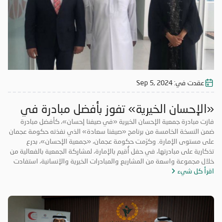
عقدت في:
Sep 5, 2024
«الإحسان الخيرية» تفوز بأفضل مبادرة في
«صيفنا سعادة»
فازت مبادرة جمعية الإحسان الخيرية «في صيفنا إحسان»، كأفضل مبادرة
ضمن النسخة الخامسة من برنامج «صيفنا سعادة» الذي نفذته حكومة عجمان
على مستوى الإمارة. وكرّمت حكومة عجمان، «جمعية الإحسان»، بدرع
تذكارية على مبادرتها، في حفل أُقيم بالإمارة، لمشاركة الجمعية بالفعالية من
خلال مجموعة واسعة من المشاريع والمبادرات الخيرية والإنسانية، استفادت
اقرأ كل شيء
منها فئات مجتمعية عدة. ونفذت «الإحسان الخيرية» ضمن مبادرتها الصيفية،
مجموعة برامج بمشاركة عدد كبير من المتطوعين من الأعمار كافة، من ضمنها
«صيفكم بارد» عبر توزيع ثلاجات ومكيفات، للتخفيف من حر الصيف على الأسر
المتعففة، و«بالعافية عليكم» و«سقيا الماء» وغيرها من المشاريع التي
استفاد منها قطاع عريض من المجتمع. ولا تتوانى «جمعية الإحسان» عن دعم
المبادرات الخيرية والمشاركة فيها، سيراً على نهج دولة الإمارات الداعمة