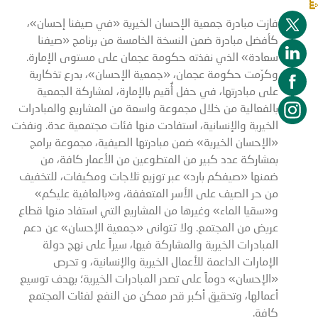
فازت مبادرة جمعية الإحسان الخيرية «في صيفنا إحسان»،
كأفضل مبادرة ضمن النسخة الخامسة من برنامج «صيفنا
سعادة» الذي نفذته حكومة عجمان على مستوى الإمارة.
وكرّمت حكومة عجمان، «جمعية الإحسان»، بدرع تذكارية
على مبادرتها، في حفل أُقيم بالإمارة، لمشاركة الجمعية
بالفعالية من خلال مجموعة واسعة من المشاريع والمبادرات
الخيرية والإنسانية، استفادت منها فئات مجتمعية عدة. ونفذت
«الإحسان الخيرية» ضمن مبادرتها الصيفية، مجموعة برامج
بمشاركة عدد كبير من المتطوعين من الأعمار كافة، من
ضمنها «صيفكم بارد» عبر توزيع ثلاجات ومكيفات، للتخفيف
من حر الصيف على الأسر المتعففة، و«بالعافية عليكم»
و«سقيا الماء» وغيرها من المشاريع التي استفاد منها قطاع
عريض من المجتمع. ولا تتوانى «جمعية الإحسان» عن دعم
المبادرات الخيرية والمشاركة فيها، سيراً على نهج دولة
الإمارات الداعمة للأعمال الخيرية والإنسانية، و تحرص
«الإحسان» دوماً على تصدر المبادرات الخيرية؛ بهدف توسيع
أعمالها، وتحقيق أكبر قدر ممكن من النفع لفئات المجتمع
كافة.