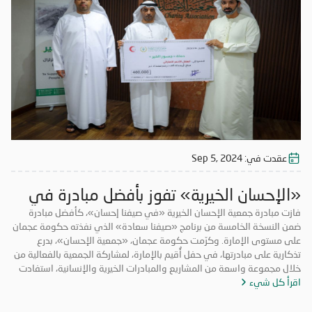
للأعمال الخيرية والإنسانية، و تحرص «الإحسان» دوماً على تصدر المبادرات
الخيرية؛ بهدف توسيع أعمالها، وتحقيق أكبر قدر ممكن من النفع لفئات
المجتمع كافة.
عقدت في:
Sep 5, 2024
«الإحسان الخيرية» تفوز بأفضل مبادرة في
«صيفنا سعادة»
فازت مبادرة جمعية الإحسان الخيرية «في صيفنا إحسان»، كأفضل مبادرة
ضمن النسخة الخامسة من برنامج «صيفنا سعادة» الذي نفذته حكومة عجمان
على مستوى الإمارة. وكرّمت حكومة عجمان، «جمعية الإحسان»، بدرع
تذكارية على مبادرتها، في حفل أُقيم بالإمارة، لمشاركة الجمعية بالفعالية من
خلال مجموعة واسعة من المشاريع والمبادرات الخيرية والإنسانية، استفادت
اقرأ كل شيء
منها فئات مجتمعية عدة. ونفذت «الإحسان الخيرية» ضمن مبادرتها الصيفية،
مجموعة برامج بمشاركة عدد كبير من المتطوعين من الأعمار كافة، من ضمنها
«صيفكم بارد» عبر توزيع ثلاجات ومكيفات، للتخفيف من حر الصيف على الأسر