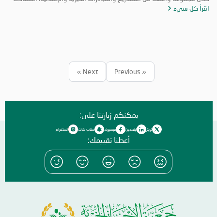
اقرأ كل شيء
منها فئات مجتمعية عدة. ونفذت «الإحسان الخيرية» ضمن مبادرتها الصيفية،
مجموعة برامج بمشاركة عدد كبير من المتطوعين من الأعمار كافة، من ضمنها
«صيفكم بارد» عبر توزيع ثلاجات ومكيفات، للتخفيف من حر الصيف على الأسر
المتعففة، و«بالعافية عليكم» و«سقيا الماء» وغيرها من المشاريع التي
استفاد منها قطاع عريض من المجتمع. ولا تتوانى «جمعية الإحسان» عن دعم
المبادرات الخيرية والمشاركة فيها، سيراً على نهج دولة الإمارات الداعمة
للأعمال الخيرية والإنسانية، و تحرص «الإحسان» دوماً على تصدر المبادرات
Next »
« Previous
الخيرية؛ بهدف توسيع أعمالها، وتحقيق أكبر قدر ممكن من النفع لفئات
المجتمع كافة.
يمكنكم زيارتنا على:
تويتر
لينكدين
فيسبوك
سناب شات
انستغرام
أعطنا تقييمك: