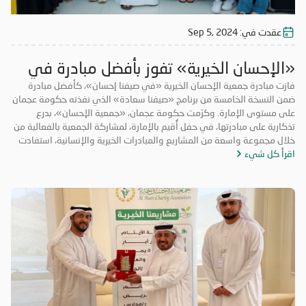
عقدت في:
Sep 5, 2024
«الإحسان الخيرية» تفوز بأفضل مبادرة في
«صيفنا سعادة»
فازت مبادرة جمعية الإحسان الخيرية «في صيفنا إحسان»، كأفضل مبادرة
ضمن النسخة الخامسة من برنامج «صيفنا سعادة» الذي نفذته حكومة عجمان
على مستوى الإمارة. وكرّمت حكومة عجمان، «جمعية الإحسان»، بدرع
تذكارية على مبادرتها، في حفل أُقيم بالإمارة، لمشاركة الجمعية بالفعالية من
خلال مجموعة واسعة من المشاريع والمبادرات الخيرية والإنسانية، استفادت
اقرأ كل شيء
منها فئات مجتمعية عدة. ونفذت «الإحسان الخيرية» ضمن مبادرتها الصيفية،
مجموعة برامج بمشاركة عدد كبير من المتطوعين من الأعمار كافة، من ضمنها
«صيفكم بارد» عبر توزيع ثلاجات ومكيفات، للتخفيف من حر الصيف على الأسر
المتعففة، و«بالعافية عليكم» و«سقيا الماء» وغيرها من المشاريع التي
استفاد منها قطاع عريض من المجتمع. ولا تتوانى «جمعية الإحسان» عن دعم
المبادرات الخيرية والمشاركة فيها، سيراً على نهج دولة الإمارات الداعمة
للأعمال الخيرية والإنسانية، و تحرص «الإحسان» دوماً على تصدر المبادرات
الخيرية؛ بهدف توسيع أعمالها، وتحقيق أكبر قدر ممكن من النفع لفئات
المجتمع كافة.