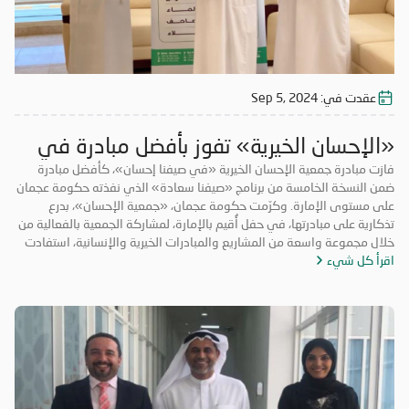
عقدت في:
Sep 5, 2024
«الإحسان الخيرية» تفوز بأفضل مبادرة في
«صيفنا سعادة»
فازت مبادرة جمعية الإحسان الخيرية «في صيفنا إحسان»، كأفضل مبادرة
ضمن النسخة الخامسة من برنامج «صيفنا سعادة» الذي نفذته حكومة عجمان
على مستوى الإمارة. وكرّمت حكومة عجمان، «جمعية الإحسان»، بدرع
تذكارية على مبادرتها، في حفل أُقيم بالإمارة، لمشاركة الجمعية بالفعالية من
خلال مجموعة واسعة من المشاريع والمبادرات الخيرية والإنسانية، استفادت
اقرأ كل شيء
منها فئات مجتمعية عدة. ونفذت «الإحسان الخيرية» ضمن مبادرتها الصيفية،
مجموعة برامج بمشاركة عدد كبير من المتطوعين من الأعمار كافة، من ضمنها
«صيفكم بارد» عبر توزيع ثلاجات ومكيفات، للتخفيف من حر الصيف على الأسر
المتعففة، و«بالعافية عليكم» و«سقيا الماء» وغيرها من المشاريع التي
استفاد منها قطاع عريض من المجتمع. ولا تتوانى «جمعية الإحسان» عن دعم
المبادرات الخيرية والمشاركة فيها، سيراً على نهج دولة الإمارات الداعمة
للأعمال الخيرية والإنسانية، و تحرص «الإحسان» دوماً على تصدر المبادرات
الخيرية؛ بهدف توسيع أعمالها، وتحقيق أكبر قدر ممكن من النفع لفئات
المجتمع كافة.