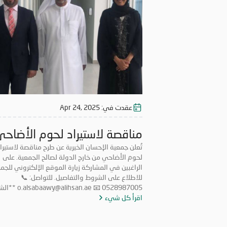
* سيُهمل أي عرض لا يستوفي الشروط المذكورة أعلا
عقدت في:
Apr 24, 2025
مناقصة لاستيراد لحوم الأضاحي
2025
تُعلن جمعية الإحسان الخيرية عن طرح مناقصة لاستيرا
لحوم الأضاحي من خارج الدولة لصالح الجمعية. على
الراغبين في المشاركة زيارة الموقع الإلكتروني للجم
للاطلاع على الشروط والتفاصيل. للتواصل: 📞
0528987005 📧 @alihsan.ae
اقرأ كل شيء
أن يكون لدى المتقدم ترخيص رسمي لمزاولة النشاط 
الدولة في نفس المجال. * *