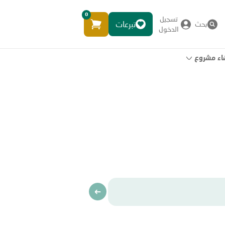
0
تسجيل
تبرعات
بحث
الدخول
اء مشروع