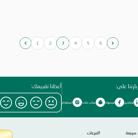
ولة.
سنوات في مجال استيراد لحوم الأضاحي من خارج الدولة.
سنوات 
سلامية
* * التعهّد باستيراد اللحوم وفقاً لأحكام الشريعة الإسلامية
* * ا
الشركات
وطبقاً للكمية التي تحددها الجمعية. * * على الشركات
لسعر
المستوفية للشروط والراغبة بالمشاركة، إرسال عرض السعر
المستو
ه 5 أيام من تاريخ هذا الإعلان، عبر: * * 📧
في موعد أقصاه 5 أيام من تاريخ هذا الإعلان، عبر: * * 📧
o.alsabaawy@alihsan.ae * * * يُرجى
o.alsabaawy@alihsan.ae * 📞 0528987005 * * يُرجى
عر. *
إرفاق الرخصة التجارية والشهادة الضريبية مع عرض السعر. *
إرفاق 
1
2
3
4
5
6
ه.
* سيُهمل أي عرض لا يستوفي الشروط المذكورة أعلاه.
* سيُه
ارتنا على:
أعطنا تقييمك:
لينكدين
فيسبوك
سناب شات
انستغرام
 سريعة
التبرعات