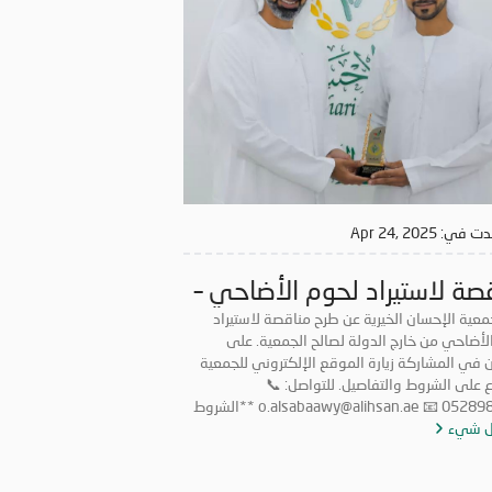
مل أي عرض لا يستوفي الشروط المذكورة أعلاه.
دت في:
Apr 24, 2025
صة لاستيراد لحوم الأضاحي –
2
جمعية الإحسان الخيرية عن طرح مناقصة لاستيراد
لحوم الأضاحي من خارج الدولة لصالح الجمعية. على
ين في المشاركة زيارة الموقع الإلكتروني للجمعية
للاطلاع على الشروط والتفاصيل. للتواصل: 📞
0528987005 📧 o.alsabaawy@alihsan.ae **الشروط
ل شيء
والأحكام الواجب توافرها في المتقدمين للمناقصة: ** *
ن لدى المتقدم ترخيص رسمي لمزاولة النشاط داخل
الدولة في نفس المجال. * * امتلاك خبرة لا تقل عن 5