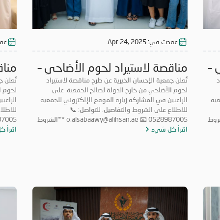
عقدت في:
Apr 24, 2025
عق
 –
مناقصة لاستيراد لحوم الأضاحي –
مناق
د
2025
تُعلن جمعية الإحسان الخيرية عن طرح مناقصة لاستيراد
025
تُعلن 
لحوم الأضاحي من خارج الدولة لصالح الجمعية. على
عية
الراغبين في المشاركة زيارة الموقع الإلكتروني للجمعية
الراغب
للاطلاع على الشروط والتفاصيل. للتواصل: 📞
o.alsabaawy **الشروط
0528987005 📧 o.alsabaawy@alihsan.ae **الشروط
والأحكام الواجب توافرها في المتقدمين للمناقصة: ** *
اقرأ كل شيء
والأحكام الواجب توافرها في المتقدمين للمناقصة: ** *
اقرأ ك
داخل
أن يكون لدى المتقدم ترخيص رسمي لمزاولة النشاط داخل
أن يكو
 امتلاك خبرة لا تقل عن 5
الدولة في نفس المجال. * * امتلاك خبرة لا تقل عن 5
ولة.
سنوات في مجال استيراد لحوم الأضاحي من خارج الدولة.
سنوات 
سلامية
* * التعهّد باستيراد اللحوم وفقاً لأحكام الشريعة الإسلامية
* * ا
الشركات
وطبقاً للكمية التي تحددها الجمعية. * * على الشركات
لسعر
المستوفية للشروط والراغبة بالمشاركة، إرسال عرض السعر
المستو
ه 5 أيام من تاريخ هذا الإعلان، عبر: * * 📧
في موعد أقصاه 5 أيام من تاريخ هذا الإعلان، عبر: * * 📧
o.alsabaawy@alihsan.ae * * * يُرجى
o.alsabaawy@alihsan.ae * 📞 0528987005 * * يُرجى
عر. *
إرفاق الرخصة التجارية والشهادة الضريبية مع عرض السعر. *
إرفاق 