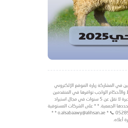
ين في المشاركة زيارة الموقع الإلكتروني
ط والتفاصيل. للتواصل: 📞 0528987005 📧 o.alsabaawy@alihsan.ae **الشروط والأحكام الواجب توافرها في المتقدمين
للمناقصة: ** * أن يكون لدى المتقدم ترخيص رسمي لمزاولة النشاط داخل الدولة في نفس المجال. * * امتلاك خبرة لا تقل عن 5 سنوات في مجال استيراد
 تحددها الجمعية. * * على الشركات المستوفية
للشروط والراغبة بالمشاركة، إرسال عرض السعر في موعد أقصاه 5 أيام من تاريخ هذا الإعلان، عبر: * * 📧 o.alsabaawy@alihsan.ae * 📞 0528987005 * *
 أعلاه.