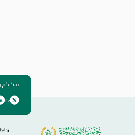
سنوات في مجال استيراد لحوم الأضاحي من خارج الد
* * التعهّد باستيراد اللحوم وفقاً لأحكام الشريعة الإ
وطبقاً للكمية التي تحددها الجمعية. * * على 
المستوفية للشروط والراغبة بالمشاركة، إرسال عرض ا
في موعد أقصا
 📞 0528987005
إرفاق الرخصة التجارية والشهادة الضريبية مع عرض الس
* سيُهمل أي عرض لا يستوفي الشروط المذكورة أعلا
يمكنكم زي
تويتر
روابط