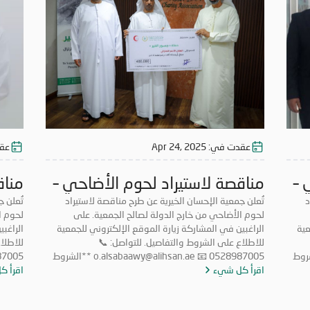
ه.
* سيُهمل أي عرض لا يستوفي الشروط المذكورة أعلاه.
* سيُه
عقدت في:
Apr 24, 2025
عق
 –
مناقصة لاستيراد لحوم الأضاحي –
مناق
د
2025
تُعلن جمعية الإحسان الخيرية عن طرح مناقصة لاستيراد
025
تُعلن 
لحوم الأضاحي من خارج الدولة لصالح الجمعية. على
عية
الراغبين في المشاركة زيارة الموقع الإلكتروني للجمعية
الراغب
للاطلاع على الشروط والتفاصيل. للتواصل: 📞
o.alsabaawy **الشروط
0528987005 📧 o.alsabaawy@alihsan.ae **الشروط
والأحكام الواجب توافرها في المتقدمين للمناقصة: ** *
اقرأ كل شيء
والأحكام الواجب توافرها في المتقدمين للمناقصة: ** *
اقرأ ك
داخل
أن يكون لدى المتقدم ترخيص رسمي لمزاولة النشاط داخل
أن يكو
 امتلاك خبرة لا تقل عن 5
الدولة في نفس المجال. * * امتلاك خبرة لا تقل عن 5