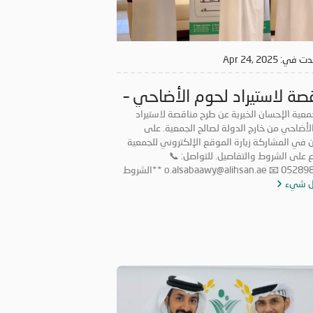
دت في:
Apr 24, 2025
صة لاستيراد لحوم الأضاحي –
2
جمعية الإحسان الخيرية عن طرح مناقصة لاستيراد
لحوم الأضاحي من خارج الدولة لصالح الجمعية. على
ين في المشاركة زيارة الموقع الإلكتروني للجمعية
للاطلاع على الشروط والتفاصيل. للتواصل: 📞
0528987005 📧 o.alsabaawy@alihsan.ae **الشروط
ل شيء
والأحكام الواجب توافرها في المتقدمين للمناقصة: ** *
ن لدى المتقدم ترخيص رسمي لمزاولة النشاط داخل
الدولة في نفس المجال. * * امتلاك خبرة لا تقل عن 5
في مجال استيراد لحوم الأضاحي من خارج الدولة.
لتعهّد باستيراد اللحوم وفقاً لأحكام الشريعة الإسلامية
وطبقاً للكمية التي تحددها الجمعية. * * على الشركات
فية للشروط والراغبة بالمشاركة، إرسال عرض السعر
في موعد أقصاه 5 أيام من تاريخ هذا الإعلان، عبر: * * 📧
o.alsabaawy@alihsan.ae * 📞 0528987005 * * يُرجى
الرخصة التجارية والشهادة الضريبية مع عرض السعر. *