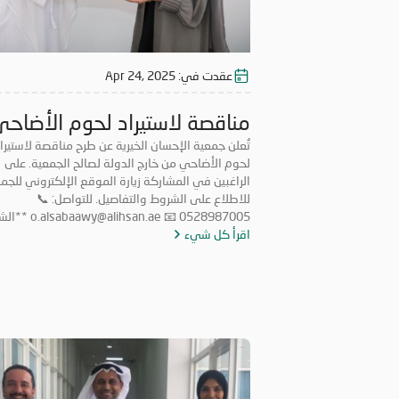
عقدت في:
Apr 24, 2025
مناقصة لاستيراد لحوم الأضاحي
2025
تُعلن جمعية الإحسان الخيرية عن طرح مناقصة لاستيرا
لحوم الأضاحي من خارج الدولة لصالح الجمعية. على
الراغبين في المشاركة زيارة الموقع الإلكتروني للجم
للاطلاع على الشروط والتفاصيل. للتواصل: 📞
0528987005 📧 @alihsan.ae
اقرأ كل شيء
أن يكون لدى المتقدم ترخيص رسمي لمزاولة النشاط 
الدولة في نفس المجال. * *
سنوات في مجال استيراد لحوم الأضاحي من خارج الد
* * التعهّد باستيراد اللحوم وفقاً لأحكام الشريعة الإ
وطبقاً للكمية التي تحددها الجمعية. * * على 
المستوفية للشروط والراغبة بالمشاركة، إرسال عرض ا
في موعد أقصا
 📞 0528987005
إرفاق الرخصة التجارية والشهادة الضريبية مع عرض الس