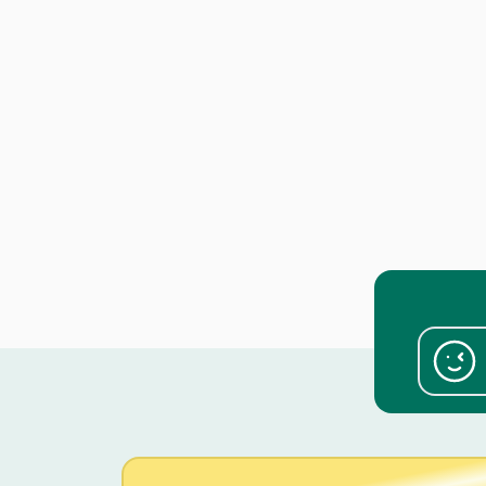
في مجال استيراد لحوم الأضاحي من خارج الدولة.
لتعهّد باستيراد اللحوم وفقاً لأحكام الشريعة الإسلامية
وطبقاً للكمية التي تحددها الجمعية. * * على الشركات
فية للشروط والراغبة بالمشاركة، إرسال عرض السعر
في موعد أقصاه 5 أيام من تاريخ هذا الإعلان، عبر: * * 📧
o.alsabaawy@alihsan.ae * 📞 0528987005 * * يُرجى
الرخصة التجارية والشهادة الضريبية مع عرض السعر. *
مل أي عرض لا يستوفي الشروط المذكورة أعلاه.