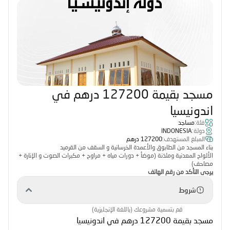
مسجد بقيمة 127200 درهم في
اندونيسيا
فئة:
مساجد
دولة:
INDONESIA
المبلغ المستهدف:
127200 درهم
بناء المسجد من الطابوق والأعمدة الخرسانية و السقف من القرميد
الألواح المعدنية ومئذنة (موضأ + دورات مياه + مراوح + مكبرات الصوت و الإنارة +
مصاحف)
يرجى التأكد من رقم الهاتف
شروط
قم بتسمية مشروعك (باللغة الإنجليزية)