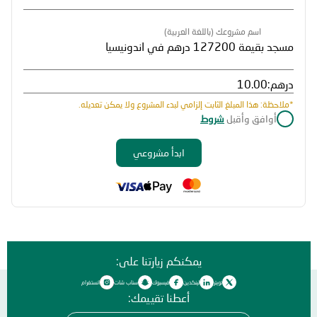
اسم مشروعك (باللغة العربية)
درهم:
*ملاحظة: هذا المبلغ الثابت إلزامي لبدء المشروع ولا يمكن تعديله.
أوافق وأقبل
شروط
ابدأ مشروعي
يمكنكم زيارتنا على:
تويتر
لينكدين
فيسبوك
سناب شات
انستغرام
أعطنا تقييمك: