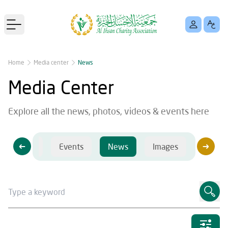
Open main menu
Home
Media center
News
Media Center
Explore all the news, photos, videos & events here
Videos
Events
News
Images
Videos