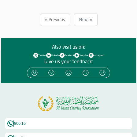
وتوصيل مئات الطرود الغذائية للأسر المتعففة ضمن مشروع "المير الرمضاني"،
وتنفيذ مشروع "إفطار صائم" عبر الخيم الرمضانية، وحملة "رمضان أمان 10"
لتوزيع الوجبات خلال 30 يوماً في الشهر الفضيل عند الإشارات المرورية،
« Previous
Next »
وتوزيع كسوة العيد والعيدية على الأيتام والمحتاجين، وزكاة الفطر، وتفريج
الكرب عن المتعثرين، والمشاركة وتنفيذ العديد من الفعاليات لإدخال البهجة
والسعادة إلى قلوب الفئات المستهدفة. وأعرب سعادة الشيخ راشد بن محمد
بن علي بن راشد النعيمي، المدير العام للجمعية، بمناسبة إطلاق الحملة، عن
Also visit us on:
شكره الكبير لقيادة دولة الإمارات التي دعمت العمل الخيري في كل
الميادين، وشجعت على استثمار الطاقات؛ لاستدامة هذا القطاع المهم،
Twitter
Linkedin
Facebook
Snapchat
Instagram
وتعزيزه بكل ما يلزم، انسجاماً مع النهج القويم الذي أرساه القائد المؤسس،
Give us your feedback:
المغفور له، الشيخ زايد بن سلطان آل نهيان، طيّب الله ثراه، الذي ترك إرثاً كبيراً
من العطاء شمل أهل الإمارات والمقيمين على أرضها، وامتد عطاؤه، ليعمَ
العالم شرقه وغربه. وأضاف، أن حملة "رمضان أمان وإحسان" تأتي في سياق
استمرارية العمل الخيري الذي أخذت "الإحسان" على عاتقها تنفيذه وتطويره؛
إذ تعد هذه الحملة أساسية لدعم مختلف مشاريع الجمعية طوال العام،
خصوصاً في ظل ما يمثله شهر رمضان المبارك من مناسبة يتسابق فيها
المحسنون للتبرع، طمعاً في الثواب والأجر؛ لذا فإن الجمعية رسمت خططاً عدة
لمضاعفة الإيرادات، خدمة للأعمال الإنسانية المختلفة واستمراريتها. وأكد أن
الجمعية ستضاعف عطاءها في الشهر الفضيل، وستضع بصمتها في مبادرات
خيرية عدة، وستكون حريصة على البقاء في مقدمة الميادين الخيرية في دولة
800 16
الإمارات، دولة الإنسانية والخير.