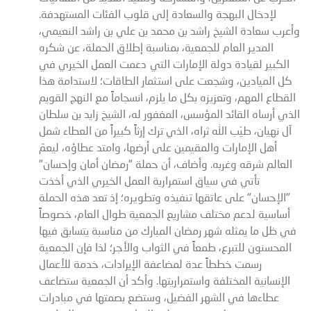
لإدخال البهجة والسعادة إلى قلوب الفئات المستهدفة.
وأعرب سعادة الشيخ راشد بن محمد بن علي بن راشد النعيمي،
المدير العام للجمعية، بمناسبة إطلاق الحملة، عن شكره
الكبير لقيادة دولة الإمارات التي دعمت العمل الخيري في
كل الميادين، وشجعت على استثمار الطاقات؛ لاستدامة هذا
القطاع المهم، وتعزيزه بكل ما يلزم، انسجاماً مع النهج القويم
الذي أرساه القائد المؤسس، المغفور له، الشيخ زايد بن سلطان
آل نهيان، طيّب الله ثراه، الذي ترك إرثاً كبيراً من العطاء شمل
أهل الإمارات والمقيمين على أرضها، وامتد عطاؤه، ليعمَ
العالم شرقه وغربه. وأضاف، أن حملة "رمضان أمان وإحسان"
تأتي في سياق استمرارية العمل الخيري الذي أخذت
"الإحسان" على عاتقها تنفيذه وتطويره؛ إذ تعد هذه الحملة
أساسية لدعم مختلف مشاريع الجمعية طوال العام، خصوصاً
في ظل ما يمثله شهر رمضان المبارك من مناسبة يتسابق فيها
المحسنون للتبرع، طمعاً في الثواب والأجر؛ لذا فإن الجمعية
رسمت خططاً عدة لمضاعفة الإيرادات، خدمة للأعمال
الإنسانية المختلفة واستمراريتها. وأكد أن الجمعية ستضاعف
عطاءها في الشهر الفضيل، وستضع بصمتها في مبادرات