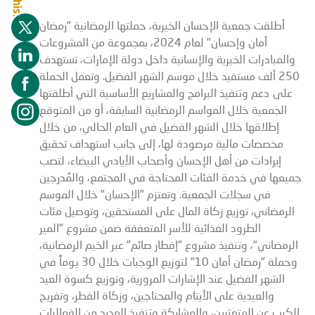
أطلقت جمعية الإحسان الخيرية، حملتها الرمضانية "رمضان
أمان وإحسان" لعام 2024، بمجموعة من المشروعات
والمبادرات الخيرية والإنسانية داخل دولة الإمارات، تستهدف
250 ألف مستفيد خلال موسم الشهر الفضيل. وتعمل الحملة
على دعم وتنفيذ البرامج والمشاريع الأساسية التي أطلقتها
الجمعية خلال المواسم الرمضانية السابقة، أو من المتوقع
إطلاقها خلال الشهر الفضيل في العام الحالي، من خلال
مخصصات مالية مرصودة لها، إلى جانب استهداف تحقيق
إيرادات من أهل الإحسان وأصحاب الأيادي البيضاء، لتصب
جميعها في خدمة الفئات المحتاجة في المجتمع، والمُدرجين
في سجلات الجمعية. وتعتزم "الإحسان" خلال الموسم
الرمضاني، توزيع زكاة المال على المستحقين، وتوصيل مئات
الطرود الغذائية للأسر المتعففة ضمن مشروع "المير
الرمضاني"، وتنفيذ مشروع "إفطار صائم" عبر الخيم الرمضانية،
وحملة "رمضان أمان 10" لتوزيع الوجبات خلال 30 يوماً في
الشهر الفضيل عند الإشارات المرورية، وتوزيع كسوة العيد
والعيدية على الأيتام والمحتاجين، وزكاة الفطر، وتفريج
الكرب عن المتعثرين، والمشاركة وتنفيذ العديد من الفعاليات