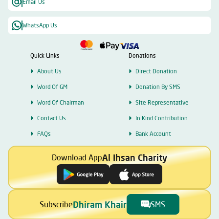
Email Us
WhatsApp Us
Quick Links
Donations
About Us
Direct Donation
Word Of GM
Donation By SMS
Word Of Chairman
Site Representative
Contact Us
In Kind Contribution
FAQs
Bank Account
Al Ihsan Charity
Download App
Dhiram Khair
Subscribe
SMS